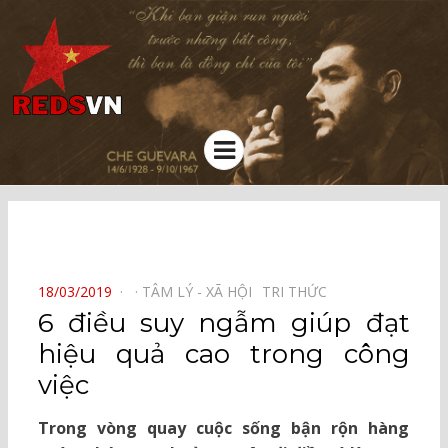
Kênh chia sẻ tri thức cộng đồng
Menu
⠀
POSTED
18/03/2019
TÂM LÝ - XÃ HỘI⠀
TRI THỨC⠀
ON
6 điều suy ngẫm giúp đạt
hiệu quả cao trong công
việc
Trong vòng quay cuộc sống bận rộn hàng