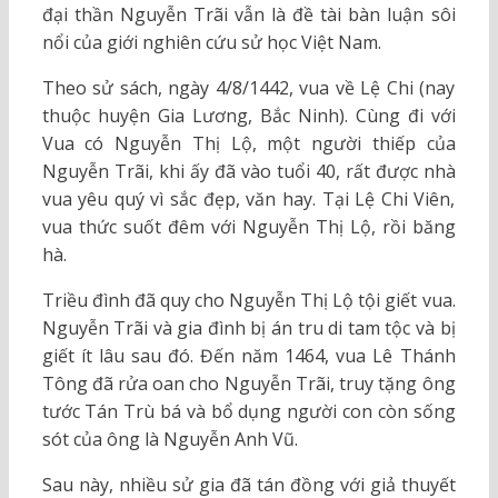
đại thần Nguyễn Trãi vẫn là đề tài bàn luận sôi
nổi của giới nghiên cứu sử học Việt Nam.
Theo sử sách, ngày 4/8/1442, vua về Lệ Chi (nay
thuộc huyện Gia Lương, Bắc Ninh). Cùng đi với
Vua có Nguyễn Thị Lộ, một người thiếp của
Nguyễn Trãi, khi ấy đã vào tuổi 40, rất được nhà
vua yêu quý vì sắc đẹp, văn hay. Tại Lệ Chi Viên,
vua thức suốt đêm với Nguyễn Thị Lộ, rồi băng
hà.
Triều đình đã quy cho Nguyễn Thị Lộ tội giết vua.
Nguyễn Trãi và gia đình bị án tru di tam tộc và bị
giết ít lâu sau đó. Đến năm 1464, vua Lê Thánh
Tông đã rửa oan cho Nguyễn Trãi, truy tặng ông
tước Tán Trù bá và bổ dụng người con còn sống
sót của ông là Nguyễn Anh Vũ.
Sau này, nhiều sử gia đã tán đồng với giả thuyết