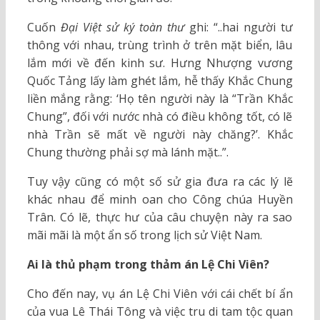
Cuốn
Đại Việt sử ký toàn thư
ghi: “..hai người tư
thông với nhau, trùng trình ở trên mặt biển, lâu
lắm mới về đến kinh sư. Hưng Nhượng vương
Quốc Tảng lấy làm ghét lắm, hễ thấy Khắc Chung
liền mắng rằng: ‘Họ tên người này là “Trần Khắc
Chung”, đối với nước nhà có điều không tốt, có lẽ
nhà Trần sẽ mất về người này chăng?’. Khắc
Chung thường phải sợ mà lánh mặt..”.
Tuy vậy cũng có một số sử gia đưa ra các lý lẽ
khác nhau để minh oan cho Công chúa Huyền
Trân. Có lẽ, thực hư của câu chuyện này ra sao
mãi mãi là một ẩn số trong lịch sử Việt Nam.
Ai là thủ phạm trong thảm án Lệ Chi Viên?
Cho đến nay, vụ án Lệ Chi Viên với cái chết bí ẩn
của vua Lê Thái Tông và việc tru di tam tộc quan