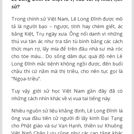
sử?
Trong chính sử Việt Nam, Lê Long Đĩnh được mô
tả là người bạo – ngược, tính hay chém giết, ác
bằng Kiệt, Trụ ngày xưa. Ông nổi danh vì những
thú vui tàn ác như tra tấn tù binh bằng các cách
thức mạn rợ, lấy mía để trên đầu nhà sư mà róc
cho tóe máu… Do sống dâm dục quá độ nên Lê
Long Đĩnh mắc bệnh không ngồi được, đến buổi
chầu thì cứ nằm mà thị triều, cho nên tục gọi là
“Ngọa-triều”.
Tuy vậy giới sử học Việt Nam gần đây đã có
những cách nhìn khác về vị vua tai tiếng này.
Nhiều nguồn sử liệu khẳng định, Lê Long Đĩnh là
ông vua đầu tiên cử người đi lấy kinh Đại Tạng
cho Phật giáo và sư Vạn Hạnh, thiền sư Khuông
Việt Ngô Chân Lưu cũng như các cao tăng khác