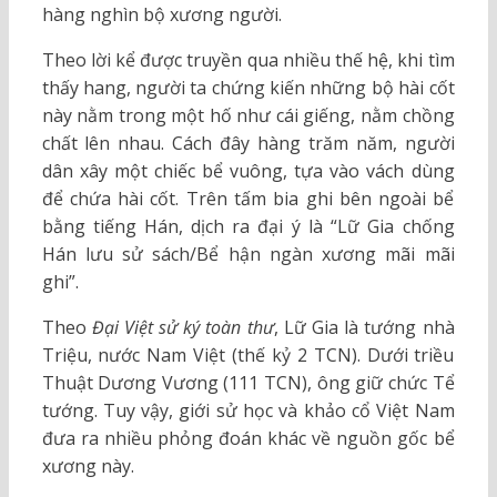
hàng nghìn bộ xương người.
Theo lời kể được truyền qua nhiều thế hệ, khi tìm
thấy hang, người ta chứng kiến những bộ hài cốt
này nằm trong một hố như cái giếng, nằm chồng
chất lên nhau. Cách đây hàng trăm năm, người
dân xây một chiếc bể vuông, tựa vào vách dùng
để chứa hài cốt. Trên tấm bia ghi bên ngoài bể
bằng tiếng Hán, dịch ra đại ý là “Lữ Gia chống
Hán lưu sử sách/Bể hận ngàn xương mãi mãi
ghi”.
Theo
Đại Việt sử ký toàn thư
, Lữ Gia là tướng nhà
Triệu, nước Nam Việt (thế kỷ 2 TCN). Dưới triều
Thuật Dương Vương (111 TCN), ông giữ chức Tể
tướng. Tuy vậy, giới sử học và khảo cổ Việt Nam
đưa ra nhiều phỏng đoán khác về nguồn gốc bể
xương này.