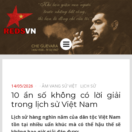
Kênh chia sẻ tri thức cộng đồng
Menu
⠀
POSTED
14/05/2026
ÂM VANG SỬ VIỆT⠀
LỊCH SỬ⠀
ON
10 ẩn số không có lời giải
trong lịch sử Việt Nam
Lịch sử hàng nghìn năm của dân tộc Việt Nam
tồn tại nhiều uẩn khúc mà có thể hậu thế sẽ
không bao giờ giải đáp được.