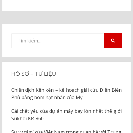
Tìm
kiếm
TÌM
KIẾM
cho:
HỒ SƠ – TƯ LIỆU
Chiến dịch Kền kền – kế hoạch giải cứu Điện Biên
Phủ bằng bom hạt nhân của Mỹ
Cái chết yểu của dự án máy bay lớn nhất thế giới
Sukhoi KR-860
Sự ‘ly tâm’ của Việt Nam trong quan hệ với Trung