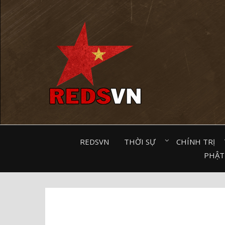
Kênh chia sẻ tri thức cộng đồng
REDSVN
THỜI SỰ⠀
CHÍNH TRỊ⠀
PHẬT