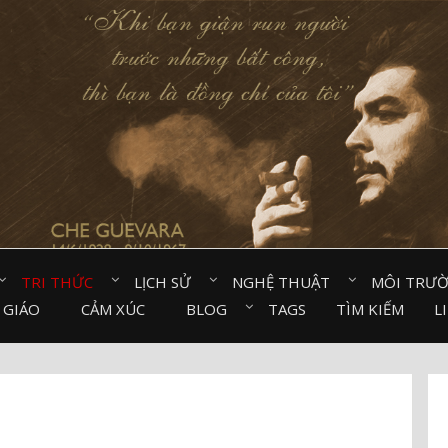
TRI THỨC⠀
LỊCH SỬ⠀
NGHỆ THUẬT⠀
MÔI TRƯ
 GIÁO⠀
CẢM XÚC⠀
BLOG⠀
TAGS
TÌM KIẾM
L