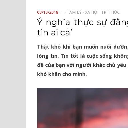
⠀
POSTED
03/10/2018
TÂM LÝ - XÃ HỘI⠀
TRI THỨC⠀
ON
Ý nghĩa thực sự đằn
tin ai cả’
Thật khó khi bạn muốn nuôi dưỡng
lòng tin. Tin tốt là cuộc sống khô
đề của bạn với người khác chủ yếu
khó khăn cho mình.