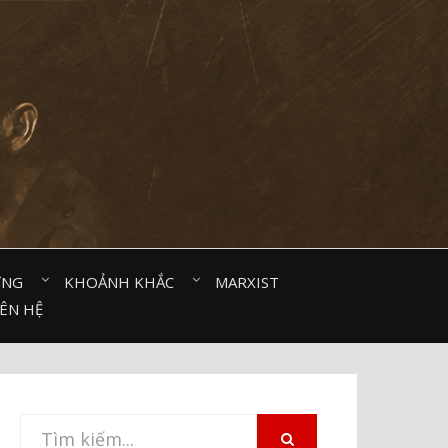
ỜNG⠀
KHOẢNH KHẮC⠀
MARXIST⠀
IÊN HỆ
Tìm