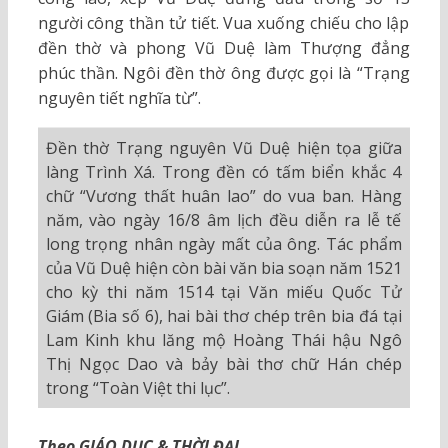
người công thần tử tiết. Vua xuống chiếu cho lập
đền thờ và phong Vũ Duệ làm Thượng đẳng
phúc thần. Ngôi đền thờ ông được gọi là “Trạng
nguyên tiết nghĩa từ”.
Đền thờ Trạng nguyên Vũ Duệ hiện tọa giữa
làng Trình Xá. Trong đền có tấm biển khắc 4
chữ “Vương thất huân lao” do vua ban. Hàng
năm, vào ngày 16/8 âm lịch đều diễn ra lễ tế
long trọng nhân ngày mất của ông. Tác phẩm
của Vũ Duệ hiện còn bài văn bia soạn năm 1521
cho kỳ thi năm 1514 tại Văn miếu Quốc Tử
Giám (Bia số 6), hai bài thơ chép trên bia đá tại
Lam Kinh khu lăng mộ Hoàng Thái hậu Ngô
Thị Ngọc Dao và bảy bài thơ chữ Hán chép
trong “Toàn Việt thi lục”.
Theo GIÁO DỤC & THỜI ĐẠI