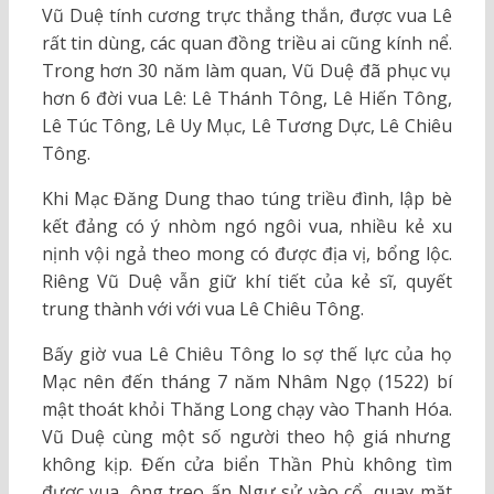
Vũ Duệ tính cương trực thẳng thắn, được vua Lê
rất tin dùng, các quan đồng triều ai cũng kính nể.
Trong hơn 30 năm làm quan, Vũ Duệ đã phục vụ
hơn 6 đời vua Lê: Lê Thánh Tông, Lê Hiến Tông,
Lê Túc Tông, Lê Uy Mục, Lê Tương Dực, Lê Chiêu
Tông.
Khi Mạc Đăng Dung thao túng triều đình, lập bè
kết đảng có ý nhòm ngó ngôi vua, nhiều kẻ xu
nịnh vội ngả theo mong có được địa vị, bổng lộc.
Riêng Vũ Duệ vẫn giữ khí tiết của kẻ sĩ, quyết
trung thành với với vua Lê Chiêu Tông.
Bấy giờ vua Lê Chiêu Tông lo sợ thế lực của họ
Mạc nên đến tháng 7 năm Nhâm Ngọ (1522) bí
mật thoát khỏi Thăng Long chạy vào Thanh Hóa.
Vũ Duệ cùng một số người theo hộ giá nhưng
không kịp. Đến cửa biển Thần Phù không tìm
được vua, ông treo ấn Ngự sử vào cổ, quay mặt