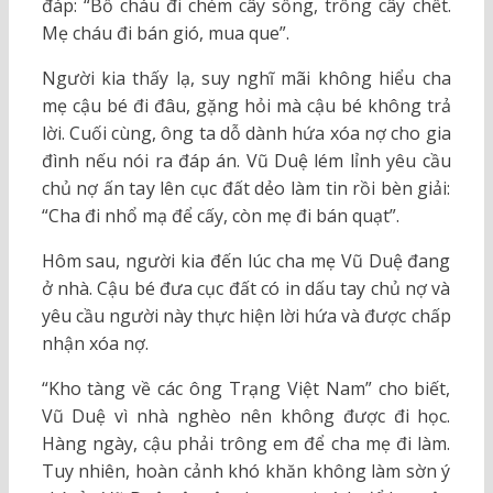
đáp: “Bố cháu đi chém cây sống, trồng cây chết.
Mẹ cháu đi bán gió, mua que”.
Người kia thấy lạ, suy nghĩ mãi không hiểu cha
mẹ cậu bé đi đâu, gặng hỏi mà cậu bé không trả
lời. Cuối cùng, ông ta dỗ dành hứa xóa nợ cho gia
đình nếu nói ra đáp án. Vũ Duệ lém lỉnh yêu cầu
chủ nợ ấn tay lên cục đất dẻo làm tin rồi bèn giải:
“Cha đi nhổ mạ để cấy, còn mẹ đi bán quạt”.
Hôm sau, người kia đến lúc cha mẹ Vũ Duệ đang
ở nhà. Cậu bé đưa cục đất có in dấu tay chủ nợ và
yêu cầu người này thực hiện lời hứa và được chấp
nhận xóa nợ.
“Kho tàng về các ông Trạng Việt Nam” cho biết,
Vũ Duệ vì nhà nghèo nên không được đi học.
Hàng ngày, cậu phải trông em để cha mẹ đi làm.
Tuy nhiên, hoàn cảnh khó khăn không làm sờn ý