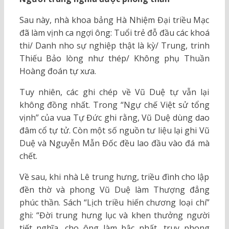
Sau này, nhà khoa bảng Hà Nhiệm Đại triều Mạc
đã làm vịnh ca ngợi ông: Tuổi trẻ đỗ đầu các khoá
thi/ Danh nho sự nghiệp thật là kỳ/ Trung, trinh
Thiếu Bảo lòng như thép/ Không phụ Thuần
Hoàng đoán tự xưa.
Tuy nhiên, các ghi chép về Vũ Duệ tự vẫn lại
không đồng nhất. Trong “Ngự chế Việt sử tổng
vịnh” của vua Tự Đức ghi rằng, Vũ Duệ dùng dao
đâm cổ tự tử. Còn một số nguồn tư liệu lại ghi Vũ
Duệ và Nguyễn Mẫn Đốc đều lao đầu vào đá mà
chết.
Về sau, khi nhà Lê trung hưng, triều đình cho lập
đền thờ và phong Vũ Duệ làm Thượng đẳng
phúc thần. Sách “Lịch triều hiến chương loại chí”
ghi: “Đời trung hưng lục và khen thưởng người
tiết nghĩa, cho ông làm bậc nhất, truy phong