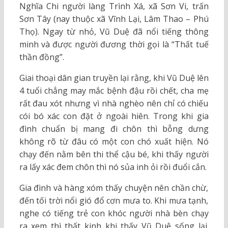
Nghĩa Chi người làng Trình Xá, xã Sơn Vi, trấn
Sơn Tây (nay thuộc xã Vĩnh Lại, Lâm Thao – Phú
Thọ). Ngay từ nhỏ, Vũ Duệ đã nổi tiếng thông
minh và được người đương thời gọi là “Thất tuế
thần đồng”.
Giai thoại dân gian truyền lại rằng, khi Vũ Duệ lên
4 tuổi chẳng may mắc bệnh đậu rồi chết, cha mẹ
rất đau xót nhưng vì nhà nghèo nên chỉ có chiếu
cói bó xác con đặt ở ngoài hiên. Trong khi gia
đình chuẩn bị mang đi chôn thì bỗng dưng
không rõ từ đâu có một con chó xuất hiện. Nó
chạy đến nằm bên thi thể cậu bé, khi thấy người
ra lấy xác đem chôn thì nó sủa inh ỏi rồi đuổi cắn.
Gia đình và hàng xóm thấy chuyện nên chần chừ,
đến tối trời nổi gió đổ cơn mưa to. Khi mưa tạnh,
nghe có tiếng trẻ con khóc người nhà bèn chạy
ra xem thì thất kinh khi thấy Vũ Duệ sống lại.