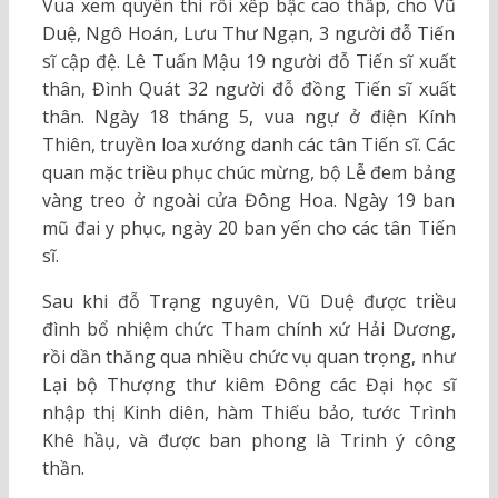
Vua xem quyển thi rồi xếp bậc cao thấp, cho Vũ
Duệ, Ngô Hoán, Lưu Thư Ngạn, 3 người đỗ Tiến
sĩ cập đệ. Lê Tuấn Mậu 19 người đỗ Tiến sĩ xuất
thân, Đình Quát 32 người đỗ đồng Tiến sĩ xuất
thân. Ngày 18 tháng 5, vua ngự ở điện Kính
Thiên, truyền loa xướng danh các tân Tiến sĩ. Các
quan mặc triều phục chúc mừng, bộ Lễ đem bảng
vàng treo ở ngoài cửa Đông Hoa. Ngày 19 ban
mũ đai y phục, ngày 20 ban yến cho các tân Tiến
sĩ.
Sau khi đỗ Trạng nguyên, Vũ Duệ được triều
đình bổ nhiệm chức Tham chính xứ Hải Dương,
rồi dần thăng qua nhiều chức vụ quan trọng, như
Lại bộ Thượng thư kiêm Đông các Đại học sĩ
nhập thị Kinh diên, hàm Thiếu bảo, tước Trình
Khê hầụ, và được ban phong là Trinh ý công
thần.