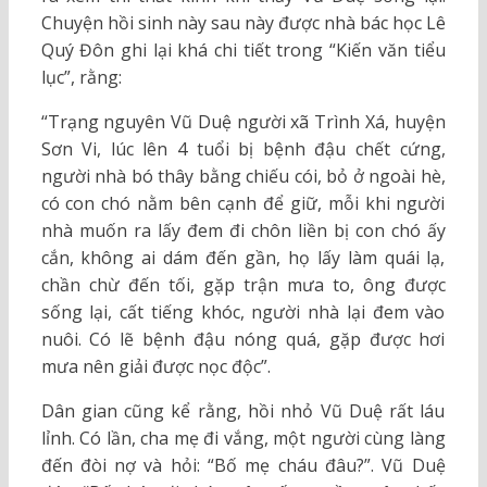
Chuyện hồi sinh này sau này được nhà bác học Lê
Quý Đôn ghi lại khá chi tiết trong “Kiến văn tiểu
lục”, rằng:
“Trạng nguyên Vũ Duệ người xã Trình Xá, huyện
Sơn Vi, lúc lên 4 tuổi bị bệnh đậu chết cứng,
người nhà bó thây bằng chiếu cói, bỏ ở ngoài hè,
có con chó nằm bên cạnh để giữ, mỗi khi người
nhà muốn ra lấy đem đi chôn liền bị con chó ấy
cắn, không ai dám đến gần, họ lấy làm quái lạ,
chần chừ đến tối, gặp trận mưa to, ông được
sống lại, cất tiếng khóc, người nhà lại đem vào
nuôi. Có lẽ bệnh đậu nóng quá, gặp được hơi
mưa nên giải được nọc độc”.
Dân gian cũng kể rằng, hồi nhỏ Vũ Duệ rất láu
lỉnh. Có lần, cha mẹ đi vắng, một người cùng làng
đến đòi nợ và hỏi: “Bố mẹ cháu đâu?”. Vũ Duệ