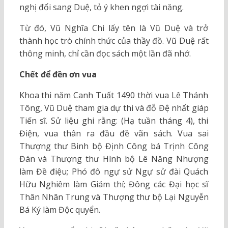
nghị đổi sang Duệ, tỏ ý khen ngợi tài năng.
Từ đó, Vũ Nghĩa Chi lấy tên là Vũ Duệ và trở
thành học trò chính thức của thầy đồ. Vũ Duệ rất
thông minh, chỉ cần đọc sách một lần đã nhớ.
Chết để đền ơn vua
Khoa thi năm Canh Tuất 1490 thời vua Lê Thánh
Tông, Vũ Duệ tham gia dự thi và đỗ Đệ nhất giáp
Tiến sĩ. Sử liệu ghi rằng: (Hạ tuần tháng 4), thi
Điện, vua thân ra đầu đề vãn sách. Vua sai
Thượng thư Binh bộ Định Công bá Trịnh Công
Đán và Thượng thư Hình bộ Lê Năng Nhượng
làm Đề điệu; Phó đô ngự sử Ngự sử đài Quách
Hữu Nghiêm làm Giám thí; Đông các Đại học sĩ
Thân Nhân Trung và Thượng thư bộ Lại Nguyễn
Bá Ký làm Độc quyển.