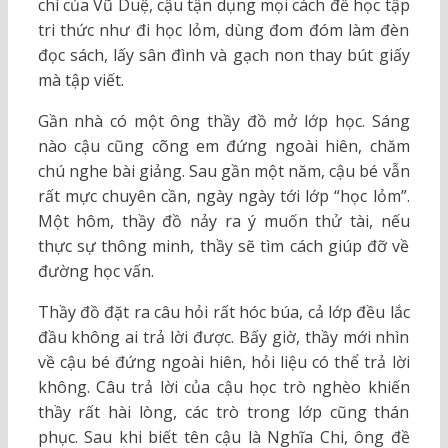
chí của Vũ Duệ, cậu tận dụng mọi cách để học tập
tri thức như đi học lỏm, dùng đom đóm làm đèn
đọc sách, lấy sân đình và gạch non thay bút giấy
mà tập viết.
Gần nhà có một ông thầy đồ mở lớp học. Sáng
nào cậu cũng cõng em đứng ngoài hiên, chăm
chú nghe bài giảng. Sau gần một năm, cậu bé vẫn
rất mực chuyên cần, ngày ngày tới lớp “học lỏm”.
Một hôm, thầy đồ nảy ra ý muốn thử tài, nếu
thực sự thông minh, thầy sẽ tìm cách giúp đỡ về
đường học vấn.
Thầy đồ đặt ra câu hỏi rất hóc búa, cả lớp đều lắc
đầu không ai trả lời được. Bấy giờ, thầy mới nhìn
về cậu bé đứng ngoài hiên, hỏi liệu có thể trả lời
không. Câu trả lời của cậu học trò nghèo khiến
thầy rất hài lòng, các trò trong lớp cũng thán
phục. Sau khi biết tên cậu là Nghĩa Chi, ông đề