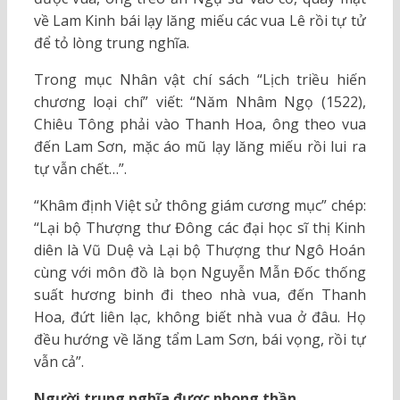
về Lam Kinh bái lạy lăng miếu các vua Lê rồi tự tử
để tỏ lòng trung nghĩa.
Trong mục Nhân vật chí sách “Lịch triều hiến
chương loại chí” viết: “Năm Nhâm Ngọ (1522),
Chiêu Tông phải vào Thanh Hoa, ông theo vua
đến Lam Sơn, mặc áo mũ lạy lăng miếu rồi lui ra
tự vẫn chết…”.
“Khâm định Việt sử thông giám cương mục” chép:
“Lại bộ Thượng thư Đông các đại học sĩ thị Kinh
diên là Vũ Duệ và Lại bộ Thượng thư Ngô Hoán
cùng với môn đồ là bọn Nguyễn Mẫn Đốc thống
suất hương binh đi theo nhà vua, đến Thanh
Hoa, đứt liên lạc, không biết nhà vua ở đâu. Họ
đều hướng về lăng tẩm Lam Sơn, bái vọng, rồi tự
vẫn cả”.
Người trung nghĩa được phong thần