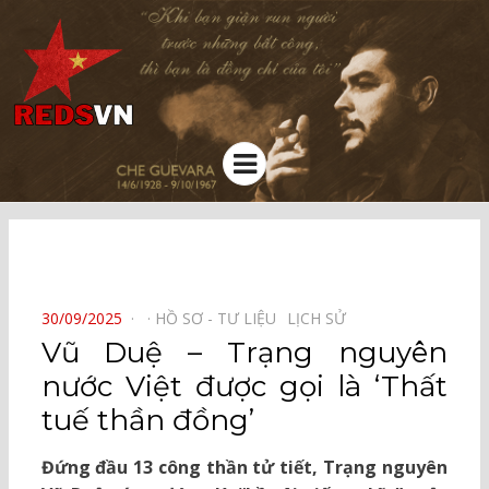
Kênh chia sẻ tri thức cộng đồng
Menu
⠀
POSTED
30/09/2025
HỒ SƠ - TƯ LIỆU⠀
LỊCH SỬ⠀
ON
Vũ Duệ – Trạng nguyên
nước Việt được gọi là ‘Thất
tuế thần đồng’
Đứng đầu 13 công thần tử tiết, Trạng nguyên