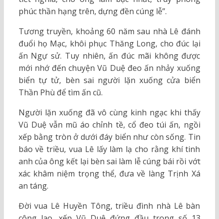
phúc thần hạng trên, dựng đền cúng lễ”.
Tương truyền, khoảng 60 năm sau nhà Lê đánh
đuổi họ Mạc, khôi phục Thăng Long, cho đúc lại
ấn Ngự sử. Tuy nhiên, ấn đúc mãi không được
mới nhớ đến chuyện Vũ Duệ đeo ấn nhảy xuống
biển tự tử, bèn sai người lặn xuống cửa biển
Thần Phù để tìm ấn cũ.
Người lặn xuống đã vô cùng kinh ngạc khi thấy
Vũ Duệ vẫn mũ áo chỉnh tề, cổ đeo túi ấn, ngồi
xếp bằng tròn ở dưới đáy biển như còn sống. Tin
báo về triều, vua Lê lấy làm lạ cho rằng khí tinh
anh của ông kết lại bèn sai làm lễ cúng bái rồi vớt
xác khâm niệm trọng thể, đưa về làng Trịnh Xá
an táng.
Đời vua Lê Huyền Tông, triều đình nhà Lê bàn
công lao, xếp Vũ Duệ đứng đầu trong số 13