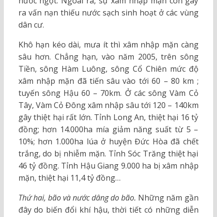
nước ngọt. Ngoài ra, sự xâm nhập mặn còn gây
ra vấn nạn thiếu nước sạch sinh hoạt ở các vùng
dân cư.
Khô hạn kéo dài, mưa ít thì xâm nhập mặn càng
sâu hơn. Chẳng hạn, vào năm 2005, trên sông
Tiền, sông Hàm Luông, sông Cổ Chiên mức độ
xâm nhập mặn đã tiến sâu vào tới 60 – 80 km ;
tuyến sông Hậu 60 – 70km. Ở các sông Vàm Cỏ
Tây, Vàm Cỏ Đông xâm nhập sâu tới 120 – 140km
gây thiệt hại rất lớn. Tỉnh Long An, thiệt hại 16 tỷ
đồng; hơn 14.000ha mía giảm năng suất từ 5 –
10%; hơn 1.000ha lúa ở huyện Đức Hòa đã chết
trắng, do bị nhiễm mặn. Tỉnh Sóc Trăng thiệt hại
46 tỷ đồng. Tỉnh Hậu Giang 9.000 ha bị xâm nhập
mặn, thiệt hại 11,4 tỷ đồng…
Thứ hai, bão và nước dâng do bão.
Những năm gần
đây do biến đổi khí hậu, thời tiết có những diễn