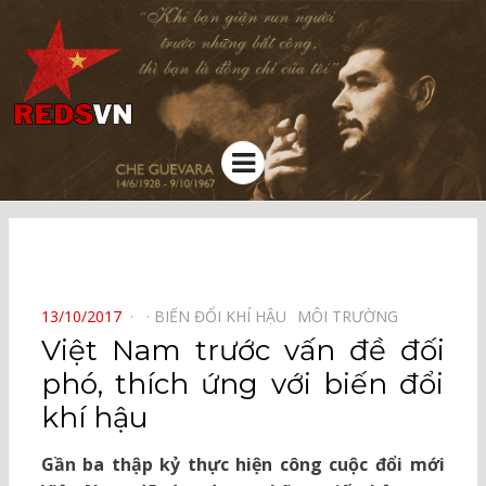
Kênh chia sẻ tri thức cộng đồng
Menu
⠀
POSTED
13/10/2017
BIẾN ĐỔI KHÍ HẬU⠀
MÔI TRƯỜNG⠀
ON
Việt Nam trước vấn đề đối
phó, thích ứng với biến đổi
khí hậu
Gần ba thập kỷ thực hiện công cuộc đổi mới