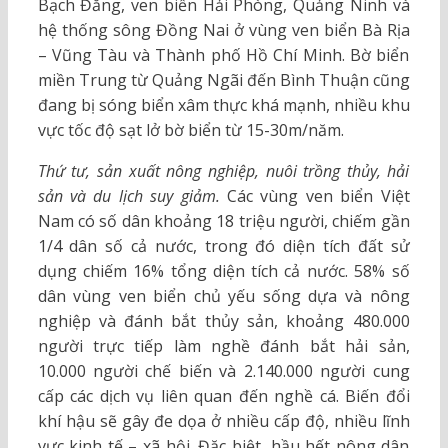
Bạch Đằng, ven biển Hải Phòng, Quảng Ninh và
hệ thống sông Đồng Nai ở vùng ven biển Bà Rịa
– Vũng Tàu và Thành phố Hồ Chí Minh. Bờ biển
miền Trung từ Quảng Ngãi đến Bình Thuận cũng
đang bị sóng biển xâm thực khá mạnh, nhiều khu
vực tốc độ sạt lở bờ biển từ 15-30m/năm.
Thứ tư, sản xuất nông nghiệp, nuôi trồng thủy, hải
sản và du lịch suy giảm.
Các vùng ven biển Việt
Nam có số dân khoảng 18 triệu người, chiếm gần
1/4 dân số cả nước, trong đó diện tích đất sử
dụng chiếm 16% tổng diện tích cả nước. 58% số
dân vùng ven biển chủ yếu sống dựa và nông
nghiệp và đánh bắt thủy sản, khoảng 480.000
người trực tiếp làm nghề đánh bắt hải sản,
10.000 người chế biến và 2.140.000 người cung
cấp các dịch vụ liên quan đến nghề cá. Biến đổi
khí hậu sẽ gây đe dọa ở nhiều cấp độ, nhiều lĩnh
vực kinh tế – xã hội. Đặc biệt, hầu hết nông dân