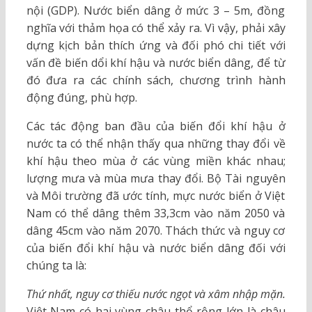
nội (GDP). Nước biển dâng ở mức 3 – 5m, đồng
nghĩa với thảm họa có thể xảy ra. Vì vậy, phải xây
dựng kịch bản thích ứng và đối phó chi tiết với
vấn đề biến dổi khí hậu và nước biển dâng, để từ
đó đưa ra các chính sách, chương trình hành
động đúng, phù hợp.
Các tác động ban đầu của biến đổi khí hậu ở
nước ta có thể nhận thấy qua những thay đổi về
khí hậu theo mùa ở các vùng miền khác nhau;
lượng mưa và mùa mưa thay đổi. Bộ Tài nguyên
và Môi trường đã ước tính, mực nước biển ở Việt
Nam có thể dâng thêm 33,3cm vào năm 2050 và
dâng 45cm vào năm 2070. Thách thức và nguy cơ
của biến đổi khí hậu và nước biển dâng đối với
chúng ta là:
Thứ nhất, nguy cơ thiếu nước ngọt và xâm nhập mặn.
Việt Nam có hai vùng châu thổ rộng lớn là châu