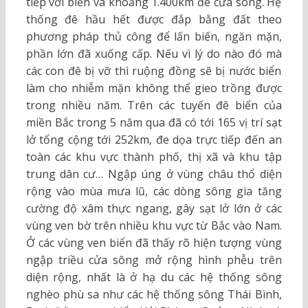
tiếp với biển và khoảng 1.400km đê cửa sông. Hệ
thống đê hầu hết được đắp bằng đất theo
phương pháp thủ công để lấn biến, ngăn mặn,
phần lớn đã xuống cấp. Nếu vì lý do nào đó mà
các con đê bị vỡ thì ruộng đồng sẽ bị nước biển
làm cho nhiễm mặn không thể gieo trồng được
trong nhiều năm. Trên các tuyến đê biển của
miền Bắc trong 5 năm qua đã có tới 165 vị trí sạt
lở tổng cộng tới 252km, đe dọa trực tiếp đến an
toàn các khu vực thành phố, thị xã và khu tập
trung dân cư… Ngập úng ở vùng châu thổ diện
rộng vào mùa mưa lũ, các dòng sông gia tăng
cường độ xâm thực ngang, gây sạt lở lớn ở các
vùng ven bờ trên nhiều khu vực từ Bắc vào Nam.
Ở các vùng ven biển đã thấy rõ hiện tượng vùng
ngập triều cửa sông mở rộng hình phễu trên
diện rộng, nhất là ở hạ du các hệ thống sông
nghèo phù sa như các hệ thống sông Thái Bình,