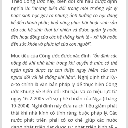
Theo Công ước này, biến đổi khí hậu được định
nghĩa là:
“những biến đổi trong môi trường vật lý
hoặc sinh học gây ra những ảnh hưởng có hại đáng
kể đến thành phần, khả năng phục hồi hoặc sinh sản
của các hệ sinh thái tự nhiên và được quản lý hoặc
đến hoạt động của các hệ thống kinh tế – xã hội hoặc
đến sức khỏe và phúc lợi của con người”.
Mục tiêu của Công ước được xác định:
“ổn định các
nồng độ khí nhà kính trong khí quyển ở mức có thể
ngăn ngừa được sự can thiệp nguy hiểm của con
người đối với hệ thống khí hậu”.
Nghị định thư Ky-
o-to chính là văn bản pháp lý để thực hiện Công
ước khung về Biến đổi khí hậu và có hiệu lực từ
ngày 16-2-2005 với sự phê chuẩn của Nga (tháng
10-2004). Nghị định này đưa ra chỉ tiêu giảm phát
thải khí nhà kính có tính ràng buộc pháp lý. Các
nước phát triển phải có cơ chế giúp các nước
đang phát triển đạt được sự phát triển kinh tế –