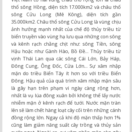
thổ sông Hồng, diện tích 17.000km2 và châu thổ
sông Cửu Long (Mê Kông), diện tích gần
35.000km2. Châu thổ sông Cửu Long là vùng chịu
ảnh hưởng mạnh nhất của chế độ thủy triều từ
biển truyền vào vùng hạ lưu qua những con sông
và kênh rạch chằng chịt như: sông Tiền, sông
Hậu hoặc như Gành Hào, Bồ Đề… Thủy triều từ
vịnh Thái Lan qua các sông Cái Lớn, Bảy Háp,
Đông Cung, Ông Đốc, Cửa Lớn… Sự xâm nhập
mặn do triều Biển Tây ít hơn so với triều Biển
Đông. Hậu quả của quá trình xâm nhập mặn sâu
là gây hạn trên phạm vi ngày càng rộng hơn,
nhất là vụ lúa đông xuân bởi không thể lấy nước
nhiễm mặn ở kênh rạch để tưới. Nước mặn tràn
lên sẽ làm chết hàng loạt cây cối trên những cánh
đồng rộng lớn. Ngay cả khi độ mặn thấp hơn 1%
cũng làm giảm năng suất cây trồng và thủy sản