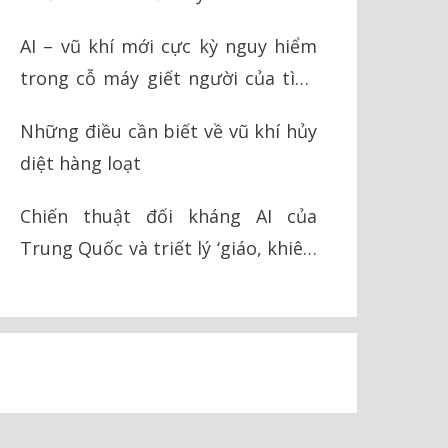
AI – vũ khí mới cực kỳ nguy hiểm
trong cỗ máy giết người của tình
báo Israel
Những điều cần biết về vũ khí hủy
diệt hàng loạt
Chiến thuật đối kháng AI của
Trung Quốc và triết lý ‘giáo, khiên’
trong chiến tranh hiện đại