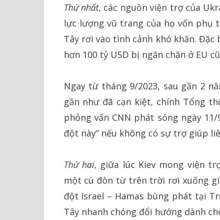
Thứ nhất
, các nguồn viện trợ của Uk
lực lượng vũ trang của họ vốn phụ
Tây rơi vào tình cảnh khó khăn. Đặc b
hơn 100 tỷ USD bị ngăn chặn ở EU c
Ngay từ tháng 9/2023, sau gần 2 nă
gần như đã cạn kiệt, chính Tổng th
phỏng vấn CNN phát sóng ngày 11/9
đột này” nếu không có sự trợ giúp li
Thứ hai
, giữa lúc Kiev mong viện tr
một cú đòn từ trên trời rơi xuống g
đột Israel – Hamas bùng phát tại T
Tây nhanh chóng đổi hướng dành cho T