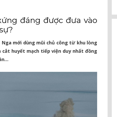
a xứng đáng được đưa vào
 sự?
ủ, Nga mới dùng mũi chủ công từ khu lòng
 cắt huyết mạch tiếp viện duy nhất đồng
hần…