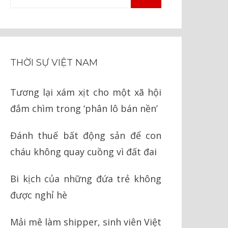
TÌM
kiếm
KIẾM
cho:
THỜI SỰ VIỆT NAM
Tương lại xám xịt cho một xã hội
đắm chìm trong ‘phân lô bán nền’
Đánh thuế bất động sản để con
cháu không quay cuồng vì đất đai
Bi kịch của những đứa trẻ không
được nghỉ hè
Mải mê làm shipper, sinh viên Việt