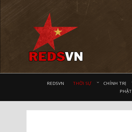
Kênh chia sẻ tri thức cộng đồng
REDSVN
THỜI SỰ⠀
CHÍNH TRỊ⠀
PHẬT