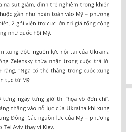
raina sụt giảm, đình trệ nghiêm trọng khiến
 thuộc gần như hoàn toàn vào Mỹ – phương
iệt, 2 gói viện trợ cực lớn trị giá tổng cộng
ũng như quốc hội Mỹ.
m xung đột, nguồn lực nội tại của Ukraina
ống Zelensky thừa nhận trong cuộc trả lời
 rằng, “Nga có thể thắng trong cuộc xung
ên tục từ Mỹ.
ợ từng ngày từng giờ thì “họa vô đơn chí”,
iáng thẳng vào nỗ lực của Ukraina khi xung
rung Đông. Các nguồn lực của Mỹ – phương
el Aviv thay vì Kiev.