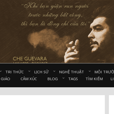
TRI THỨC⠀
LỊCH SỬ⠀
NGHỆ THUẬT⠀
MÔI TRƯ
 GIÁO⠀
CẢM XÚC⠀
BLOG⠀
TAGS
TÌM KIẾM
L