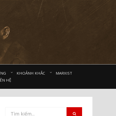
ỜNG⠀
KHOẢNH KHẮC⠀
MARXIST⠀
IÊN HỆ
Tìm