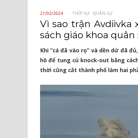
⠀
POSTED
21/02/2024
THỜI SỰ⠀
QUÂN SỰ⠀
ON
Vì sao trận Avdiivk
sách giáo khoa quân
Khi “cá đã vào rọ” và dền dứ đã đ
hồ để tung cú knock-out bằng cách
thời cũng cắt thành phố làm hai p