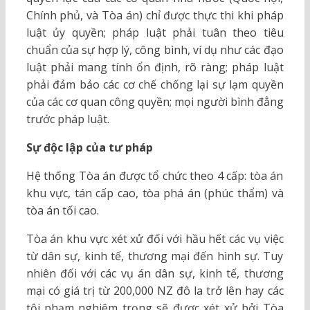
Chính phủ, và Tòa án) chỉ được thực thi khi pháp
luật ủy quyền; pháp luật phải tuân theo tiêu
chuẩn của sự hợp lý, công bình, ví dụ như các đạo
luật phải mang tính ổn định, rõ ràng; pháp luật
phải đảm bảo các cơ chế chống lại sự lạm quyền
của các cơ quan công quyền; mọi người bình đẳng
trước pháp luật.
Sự độc lập của tư pháp
Hệ thống Tòa án được tổ chức theo 4 cấp: tòa án
khu vực, tán cấp cao, tòa phá án (phúc thẩm) và
tòa án tối cao.
Tòa án khu vực xét xử đối với hầu hết các vụ việc
từ dân sự, kinh tế, thương mại đến hình sự. Tuy
nhiên đối với các vụ án dân sự, kinh tế, thương
mại có giá trị từ 200,000 NZ đô la trở lên hay các
tội phạm nghiêm trọng sẽ được xét xử bởi Tòa