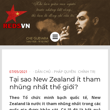
Kênh chia sẻ tri thức cộng đồng
Menu
⠀
POSTED
07/05/2021
DÂN CHỦ - PHÁP QUYỀN⠀
CHÍNH TRỊ⠀
ON
Tại sao New Zealand ít tham
nhũng nhất thế giới?
Theo Tổ chức minh bạch quốc tế, New
Zealand là nước ít tham nhũng nhất trong các
quốc gia được khảo sát. Có lẽ đó là kết quả