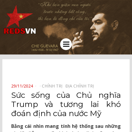
Kênh chia sẻ tri thức cộng đồng
Menu
⠀
POSTED
29/11/2024
CHÍNH TRỊ⠀
ĐỊA CHÍNH TRỊ⠀
ON
Sức sống của Chủ nghĩa
Trump và tương lai khó
đoán định của nước Mỹ
Bằng cái nhìn mang tính hệ thống sau những