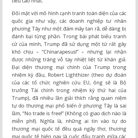
tiêu cao nhất.
Đối mặt với mô hình cạnh tranh toàn diện của các
quốc gia như vậy, các doanh nghiệp tư nhân
phương Tây như một đám mây tan rã, dễ dàng bị
đánh bại từng phần. Trong bài phát biểu tranh
cử của mình, Trump đã sử dụng một từ rất gây
khó chịu – “Chinarapesus!” – nhưng lại nhận
được những tràng vỗ tay nhiệt liệt từ khán giả.
Đại diện thương mại chính của Trump trong
nhiệm kỳ đầu, Robert Lighthizer (theo dự đoán
của các tổ chức nghiên cứu EU, ông sẽ là Bộ
trưởng Tài chính trong nhiệm kỳ thứ hai của
Trump), đã nhiều lần giải thích rằng quan niệm
tự do thương mại phổ biến ở phương Tây là sai
lầm, “No trade is free!” (Không có giao dịch nào là
miễn phí!). Nghĩa là, những ai tin vào tự do
thương mại quốc tế đều quá ngây thơ, thương
mại quốc tế hiện nay là cuộc đấu tranh giữa các