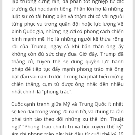
lập trường cứng rắn, đa phần tốt nghiệp từ các
trường đại học danh tiếng. Phần lớn họ là những
luật sư có tài hùng biện và thậm chí có vài người
từng phục vụ trong quân đội hoặc lực lượng Vệ
binh Quốc gia, những người có phong cách chiến
binh mạnh mẽ. Họ là những người kế thừa rộng
rãi của Trump, ngay cả khi bản thân ông ấy
không còn đủ sức chạy đua. Giờ đây, Trump đã
thắng cử, tuyên thệ sẽ dùng quyền lực hành
pháp để tiếp tục đẩy mạnh phong trào mà ông
bắt đầu vài năm trước. Trong bài phát biểu mừng
chiến thắng, cụm từ được ông nhắc đến nhiều
nhất chính là “phong trào”.
Cuộc cạnh tranh giữa Mỹ và Trung Quốc ít nhất
sẽ kéo dài trong vòng 20 năm tới, và chúng ta cần
phải tỉnh táo theo dõi những xu thế lớn. Thuật
ngữ “Phong trào chính trị xã hội xuyên thế kỷ”
ám chỉ phong trào này bắt đầu từ cuối thế kỷ 19