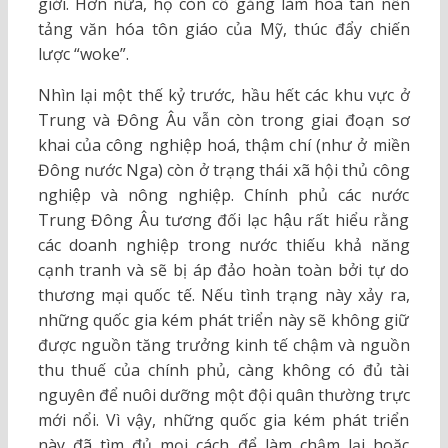
giới. Hơn nữa, họ còn cố gắng làm hoà tan nền
tảng văn hóa tôn giáo của Mỹ, thúc đẩy chiến
lược “woke”.
Nhìn lại một thế kỷ trước, hầu hết các khu vực ở
Trung và Đông Âu vẫn còn trong giai đoạn sơ
khai của công nghiệp hoá, thậm chí (như ở miền
Đông nước Nga) còn ở trạng thái xã hội thủ công
nghiệp và nông nghiệp. Chính phủ các nước
Trung Đông Âu tương đối lạc hậu rất hiểu rằng
các doanh nghiệp trong nước thiếu khả năng
cạnh tranh và sẽ bị áp đảo hoàn toàn bởi tự do
thương mại quốc tế. Nếu tình trạng này xảy ra,
những quốc gia kém phát triển này sẽ không giữ
được nguồn tăng trưởng kinh tế chậm và nguồn
thu thuế của chính phủ, càng không có đủ tài
nguyên để nuôi dưỡng một đội quân thường trực
mới nổi. Vì vậy, những quốc gia kém phát triển
này đã tìm đủ mọi cách để làm chậm lại hoặc