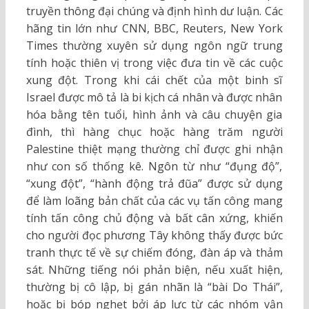
truyền thông đại chúng và định hình dư luận. Các
hãng tin lớn như CNN, BBC, Reuters, New York
Times thường xuyên sử dụng ngôn ngữ trung
tính hoặc thiên vị trong việc đưa tin về các cuộc
xung đột. Trong khi cái chết của một binh sĩ
Israel được mô tả là bi kịch cá nhân và được nhân
hóa bằng tên tuổi, hình ảnh và câu chuyện gia
đình, thì hàng chục hoặc hàng trăm người
Palestine thiệt mạng thường chỉ được ghi nhận
như con số thống kê. Ngôn từ như “đụng độ”,
“xung đột”, “hành động trả đũa” được sử dụng
để làm loãng bản chất của các vụ tấn công mang
tính tấn công chủ động và bất cân xứng, khiến
cho người đọc phương Tây không thấy được bức
tranh thực tế về sự chiếm đóng, đàn áp và thảm
sát. Những tiếng nói phản biện, nếu xuất hiện,
thường bị cô lập, bị gán nhãn là “bài Do Thái”,
hoặc bị bóp nghẹt bởi áp lực từ các nhóm vận