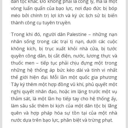
dân tộc khác. Đó không phải là công lý, mà là một
vòng luẩn quẩn của bạo lực, nơi đạo đức bị bóp
méo bởi chính trị lợi ích và ký ức lịch sử bị biến
thành công cụ tuyên truyền.
Trong khi đó, người dân Palestine – những nạn
nhân sống trong các trại tị nạn, dưới các cuộc
không kích, bị trục xuất khỏi nhà cửa, bị tước
quyền công dân, bị cắt điện, nước, lương thực và
thuốc men – tiếp tục phải chịu đựng một trong
những hệ thống áp bức kéo dài và tinh vi nhất
thế giới hiện đại. Mỗi lần một quốc gia phương
Tây ký thêm một hợp đồng vũ khí, phủ quyết một
nghị quyết nhân đạo, hoặc im lặng trước một vụ
thảm sát, là một lần họ tiếp tay cho hệ thống ấy,
làm sâu sắc thêm bi kịch của một dân tộc bị lãng
quên và hợp pháp hóa sự tồn tại của một nhà
nước dựa trên bạo lực, phân biệt và trừng phạt.