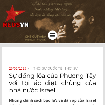
Kênh chia sẻ tri thức cộng đồng
Menu
⠀
POSTED
26/06/2025
THỜI SỰ QUỐC TẾ⠀
THỜI SỰ⠀
ON
Sự đồng lõa của Phương Tây
với tội ác diệt chủng của
nhà nước Israel
Những chính sách bạo lực và đàn áp của Israel