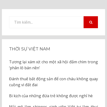
Tìm
kiếm
TÌM
KIẾM
cho:
THỜI SỰ VIỆT NAM
Tương lại xám xịt cho một xã hội đắm chìm trong
‘phân lô bán nền’
Đánh thuế bất động sản để con cháu không quay
cuồng vì đất đai
Bi kịch của những đứa trẻ không được nghỉ hè
Mải mê làm shipper, sinh viên Việt tự làm thui