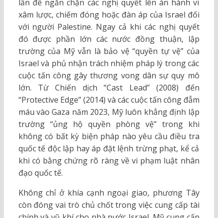
lần để ngăn chặn các nghị quyết lên án hành vi
xâm lược, chiếm đóng hoặc đàn áp của Israel đối
với người Palestine. Ngay cả khi các nghị quyết
đó được phần lớn các nước đồng thuận, lập
trường của Mỹ vẫn là bảo vệ “quyền tự vệ” của
Israel và phủ nhận trách nhiệm pháp lý trong các
cuộc tấn công gây thương vong dân sự quy mô
lớn. Từ Chiến dịch “Cast Lead” (2008) đến
“Protective Edge” (2014) và các cuộc tấn công đẫm
máu vào Gaza năm 2023, Mỹ luôn khẳng định lập
trường “ủng hộ quyền phòng vệ” trong khi
không có bất kỳ biện pháp nào yêu cầu điều tra
quốc tế độc lập hay áp đặt lệnh trừng phạt, kể cả
khi có bằng chứng rõ ràng về vi phạm luật nhân
đạo quốc tế.
Không chỉ ở khía cạnh ngoại giao, phương Tây
còn đóng vai trò chủ chốt trong việc cung cấp tài
chính và vũ khí cho nhà nước Israel. Mỹ cung cấp