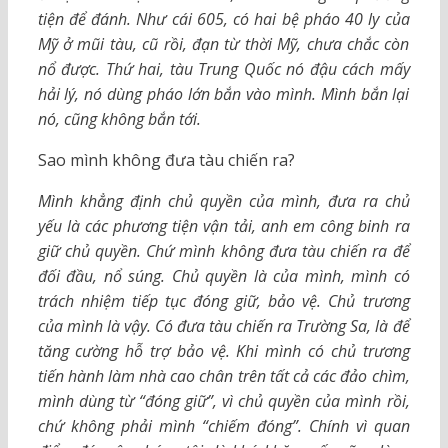
tiện để đánh. Như cái 605, có hai bệ pháo 40 ly của
Mỹ ở mũi tàu, cũ rồi, đạn từ thời Mỹ, chưa chắc còn
nổ được. Thứ hai, tàu Trung Quốc nó đậu cách mấy
hải lý, nó dùng pháo lớn bắn vào mình. Mình bắn lại
nó, cũng không bắn tới.
Sao mình không đưa tàu chiến ra?
Mình khẳng định chủ quyền của mình, đưa ra chủ
yếu là các phương tiện vận tải, anh em công binh ra
giữ chủ quyền. Chứ mình không đưa tàu chiến ra để
đối đầu, nổ súng. Chủ quyền là của mình, mình có
trách nhiệm tiếp tục đóng giữ, bảo vệ. Chủ trương
của mình là vậy. Có đưa tàu chiến ra Trường Sa, là để
tăng cường hỗ trợ bảo vệ. Kh
i mình có chủ trương
tiến hành làm nhà cao chân trên tất cả các đảo chìm,
mình dùng từ
“
đóng giữ
”
, vì chủ quyền của mình rồi,
chứ không phải mình
“
chiếm đóng
”
. Chính vì quan