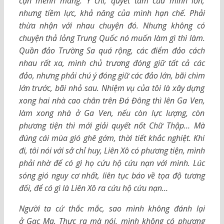
cạn mênh mang. Ý chí, quyết tâm của mình lớn,
nhưng tiềm lực, khả năng của mình hạn chế. Phải
thừa nhận với nhau chuyện đó. Nhưng không có
chuyện thả lỏng Trung Quốc nó muốn làm gì thì làm.
Quần đảo Trường Sa quá rộng, các điểm đảo cách
nhau rất xa, mình chủ trương đóng giữ tất cả các
đảo, nhưng phải chú ý đóng giữ các đảo lớn, bãi chìm
lớn trước, bãi nhỏ sau. Nhiệm vụ của tôi là xây dựng
xong hai nhà cao chân trên Đá Đông thì lên Ga Ven,
làm xong nhà ở Ga Ven, nếu còn lực lượng, còn
phương tiện thì mới giải quyết nốt Chữ Thập… Mà
đúng cái mùa gió ghê gớm, thời tiết khắc nghiệt. Khi
đi, tôi nói với sở chỉ huy, Liên Xô có phương tiện, mình
phải nhờ để có gì họ cứu hộ cứu nạn với mình. Lúc
sóng gió nguy cơ nhất, liên tục báo về tọa độ tương
đối, để có gì là Liên Xô ra cứu hộ cứu nạn…
Người ta cứ thắc mắc, sao mình không đánh lại
ở
Gạc Ma.
Thực ra mà nói, mình không có phương