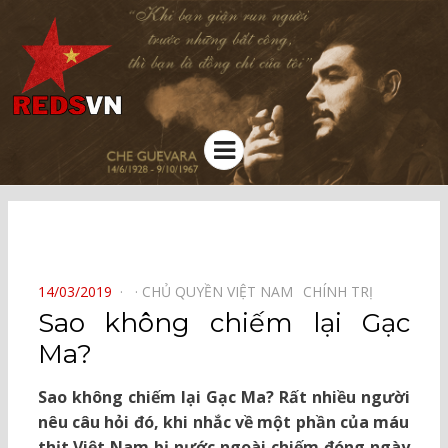
Kênh chia sẻ tri thức cộng đồng
Menu
⠀
POSTED
14/03/2019
CHỦ QUYỀN VIỆT NAM⠀
CHÍNH TRỊ⠀
ON
Sao không chiếm lại Gạc
Ma?
Sao không chiếm lại Gạc Ma? Rất nhiều người
nêu câu hỏi đó, khi nhắc về một phần của máu
thịt Việt Nam bị nước ngoài chiếm đóng ngày