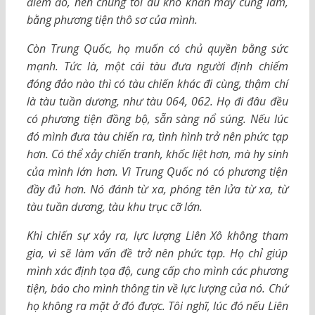
điểm đó, nên chúng tôi dù khó khăn mấy cũng làm,
bằng phương tiện thô sơ của mình.
Còn Trung Quốc, họ muốn có chủ quyền bằng sức
mạnh. Tức là, một cái tàu đưa người định chiếm
đóng đảo nào thì có tàu chiến khác đi cùng, thậm chí
là tàu tuần dương, như tàu 064, 062. Họ đi đâu đều
có phương tiện đồng bộ, sẵn sàng nổ súng. Nếu lúc
đó mình đưa tàu chiến ra, tình hình trở nên phức tạp
hơn. Có thể xảy chiến tranh, khốc liệt hơn, mà hy sinh
của mình lớn hơn. Vì Trung Quốc nó có phương tiện
đầy đủ hơn. Nó đánh từ xa, phóng tên lửa từ xa, từ
tàu tuần dương, tàu khu trục cỡ lớn.
Khi chiến sự xảy ra, lực lượng Liên Xô không tham
gia, vì sẽ làm vấn đề trở nên phức tạp. Họ chỉ giúp
mình xác định tọa độ, cung cấp cho mình các phương
tiện, báo cho mình thông tin về lực lượng của nó. Chứ
họ không ra mặt ở đó được. Tôi nghĩ, lúc đó nếu Liên