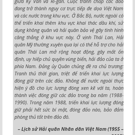
giữa Kỳ Vân và Ri-gân. Cuộc tranh chấp các đảo
đang trở thành nguy cơ trực tiếp đe dọa Việt Nam
và các nước trong khu vực. Ở Bắc Bộ, nước ngoài có
thể triển khai thêm khu vực khai thác dầu khí, sử
dụng không quân và hải quân bảo vệ gây tình hình
căng thẳng ở khu vực này. Ở vịnh Thái Lan, Hải
quân Mỹ thường xuyên qua lại có thể hỗ trợ cho hải
quân Thái Lan mở rộng hoạt động, gây mất ổn
định, uy hiếp chủ quyền vùng biển, hải đảo của ta ở
phía Nam. Đảng ủy Quân chủng đề ra chủ trương:
Tranh thủ thời gian, triệt để triển khai lực lượng
đóng giữ trên các đảo. Không để nước ngoài thực
hiện ý đồ cho lực lượng đóng xen kẽ với ta, hoàn
thành việc đóng giữ các đảo trong ba năm (1988-
1990). Trong năm 1988, triển khai lực lượng đóng
giữ phải hết sức bí mật, đóng đảo nào, bảo đảm
phòng thủ tốt trên đảo đó.
– Lịch sử Hải quân Nhân dân Việt Nam (1955 –