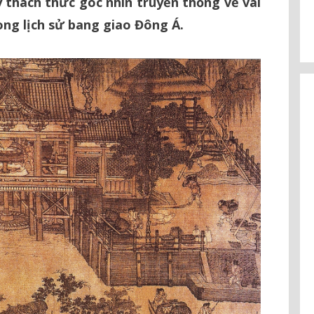
y thách thức góc nhìn truyền thống về vai
rong lịch sử bang giao Đông Á.