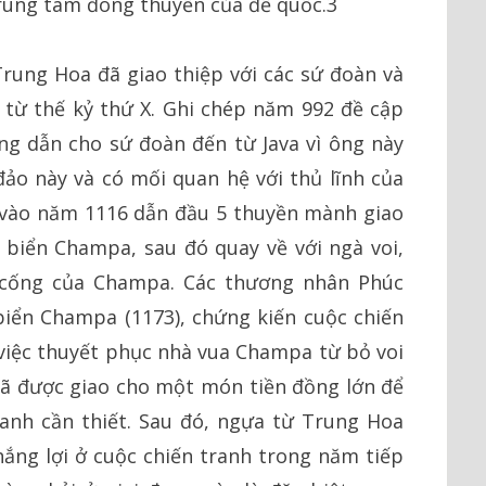
trung tâm đóng thuyền của đế quốc.3
rung Hoa đã giao thiệp với các sứ đoàn và
từ thế kỷ thứ X. Ghi chép năm 992 đề cập
g dẫn cho sứ đoàn đến từ Java vì ông này
o này và có mối quan hệ với thủ lĩnh của
vào năm 1116 dẫn đầu 5 thuyền mành giao
 biển Champa, sau đó quay về với ngà voi,
 cống của Champa. Các thương nhân Phúc
 biển Champa (1173), chứng kiến cuộc chiến
iệc thuyết phục nhà vua Champa từ bỏ voi
đã được giao cho một món tiền đồng lớn để
anh cần thiết. Sau đó, ngựa từ Trung Hoa
ắng lợi ở cuộc chiến tranh trong năm tiếp