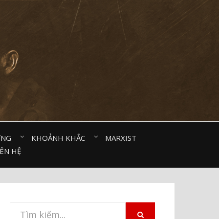
ỜNG⠀
KHOẢNH KHẮC⠀
MARXIST⠀
IÊN HỆ
Tìm