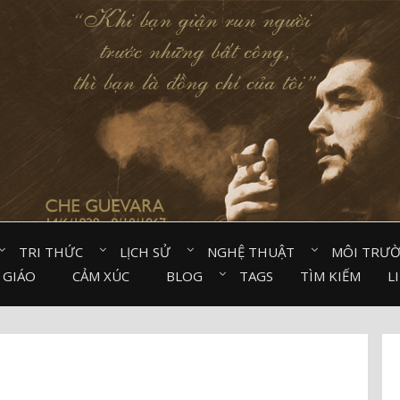
TRI THỨC⠀
LỊCH SỬ⠀
NGHỆ THUẬT⠀
MÔI TRƯ
 GIÁO⠀
CẢM XÚC⠀
BLOG⠀
TAGS
TÌM KIẾM
L