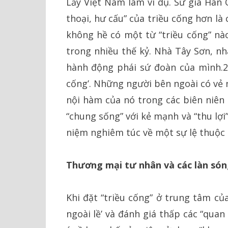
Lấy Việt Nam làm ví dụ. Sử gia Hàn
thoại, hư cấu” của triều cống hơn l
không hề có một từ “triều cống” nào
trong nhiều thế kỷ. Nhà Tây Sơn, n
hành động phái sứ đoàn của mình.2 V
cống’. Những người bên ngoài có vẻ nh
nội hàm của nó trong các biên niên 
“chung sống” với kẻ mạnh và “thu lợi
niệm nghiêm túc về một sự lệ thuộc 
Thương mại tư nhân và các làn sóng
Khi đặt “triều cống” ở trung tâm củ
ngoài lề’ và đánh giá thấp các “quan