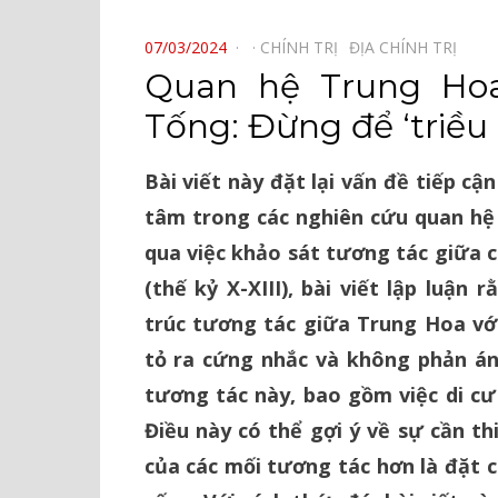
⠀
POSTED
07/03/2024
CHÍNH TRỊ⠀
ĐỊA CHÍNH TRỊ⠀
ON
Quan hệ Trung Ho
Tống: Đừng để ‘triều
Bài viết này đặt lại vấn đề tiếp c
tâm trong các nghiên cứu quan h
qua việc khảo sát tương tác giữa
(thế kỷ X-XIII), bài viết lập luận 
trúc tương tác giữa Trung Hoa vớ
tỏ ra cứng nhắc và không phản á
tương tác này, bao gồm việc di c
Điều này có thể gợi ý về sự cần th
của các mối tương tác hơn là đặt 