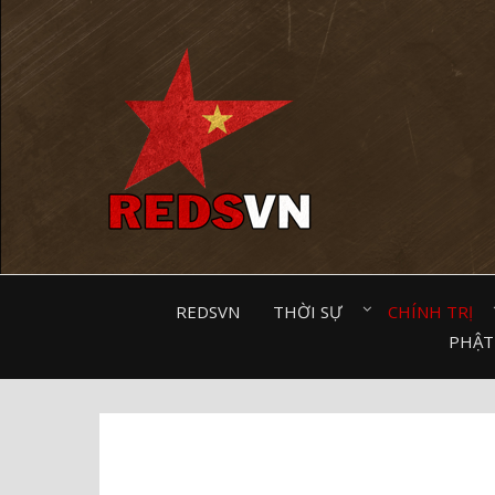
Kênh chia sẻ tri thức cộng đồng
REDSVN
THỜI SỰ⠀
CHÍNH TRỊ⠀
PHẬT