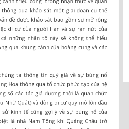
g cảnh triều cống” trong nhận thức về quan
thông qua khảo sát một giai đoạn cụ thể
ác vấn đề được khảo sát bao gồm sự mở rộng
ệc di cư của người Hán và sự rạn nứt của
t cả những nhân tố này sẽ không thể hiểu
ông qua khung cảnh của hoàng cung và các
 chúng ta thông tin quý giá về sự bùng nổ
ng Hoa thông qua tổ chức phức tạp của hệ
ng số các tác giả đương thời là quan chức
iệu Nhữ Quát) và dòng di cư quy mô lớn đầu
h sử kinh tế cũng gợi ý về sự bùng nổ của
biệt là nhà Nam Tống khi Quảng Châu trở