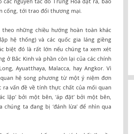
o các nguyên tắc do Trung Hoa đặt ra, bao
n cống, tới trao đổi thương mại.
u theo những chiều hướng hoàn toàn khác
lập hệ thống) và các quốc gia láng giềng
c biệt đó là rất lớn nếu chúng ta xem xét
g ở Bắc Kinh và phần còn lại của các chính
Long, Ayuatthaya, Malacca, hay Angkor. Vì
i quan hệ song phương từ một ý niệm đơn
ra vấn đề về tính thực chất của mối quan
xác lập’ bởi một bên, ‘áp đặt’ bởi một bên,
a chúng ta đang bị ‘đánh lừa’ để nhìn qua