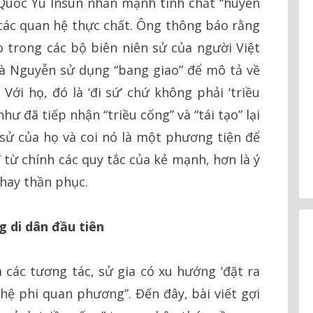
 Quốc Yu Insun nhấn mạnh tính chất “huyền
à các quan hệ thực chất. Ông thông báo rằng
 trong các bộ biên niên sử của người Việt
hà Nguyễn sử dụng “bang giao” để mô tả về
ới họ, đó là ‘đi sứ’ chứ không phải ‘triều
ư đã tiếp nhận “triều cống” và “tái tạo” lại
sử của họ và coi nó là một phương tiện để
” từ chính các quy tắc của kẻ mạnh, hơn là ý
hay thần phục.
 di dân đầu tiên
a các tương tác, sử gia có xu hướng ‘đặt ra
 hệ phi quan phương”. Đến đây, bài viết gợi