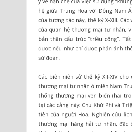
ý về hạn chế của việc sử dụng “khun
hệ giữa Trung Hoa với Đông Nam Á 
của tương tác này, thế kỷ X-XIII. C
của quan hệ thương mại tư nhân, vi
bản thân cấu trúc “triều cống”. Tấ
được nếu như chỉ được phản ánh th
sứ đoàn.
Các biên niên sử thế kỷ XII-XIV cho
thương mại tư nhân ở miền Nam Tru
thống thương mại ven biển (hai tro
tại các cảng này: Chu Khứ Phi và Tr
tiên của người Hoa. Nghiên cứu lịc
thương mại hàng hải tư nhân, đặc 