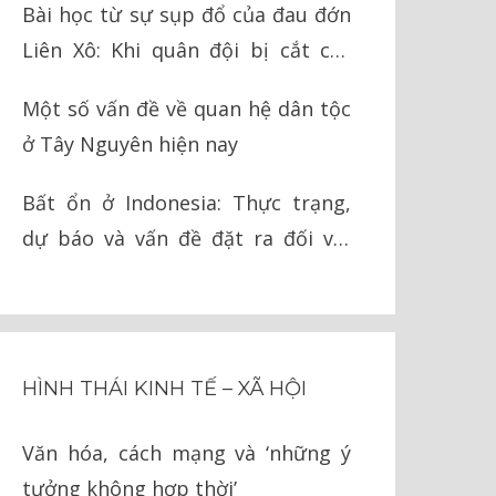
Bài học từ sự sụp đổ của đau đớn
Liên Xô: Khi quân đội bị cắt cụt
chân tay
Một số vấn đề về quan hệ dân tộc
ở Tây Nguyên hiện nay
Bất ổn ở Indonesia: Thực trạng,
dự báo và vấn đề đặt ra đối với
Việt Nam
HÌNH THÁI KINH TẾ – XÃ HỘI
Văn hóa, cách mạng và ‘những ý
tưởng không hợp thời’