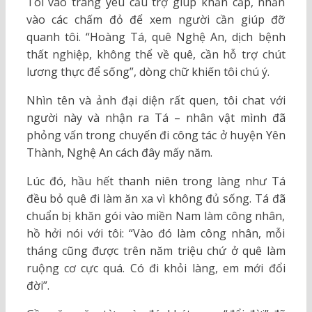
Tôi vào trang yêu cầu trợ giúp khẩn cấp, nhấn
vào các chấm đỏ để xem người cần giúp đỡ
quanh tôi. “Hoàng Tá, quê Nghệ An, dịch bệnh
thất nghiệp, không thể về quê, cần hỗ trợ chút
lương thực để sống”, dòng chữ khiến tôi chú ý.
Nhìn tên và ảnh đại diện rất quen, tôi chat với
người này và nhận ra Tá – nhân vật mình đã
phỏng vấn trong chuyến đi công tác ở huyện Yên
Thành, Nghệ An cách đây mấy năm.
Lúc đó, hầu hết thanh niên trong làng như Tá
đều bỏ quê đi làm ăn xa vì không đủ sống. Tá đã
chuẩn bị khăn gói vào miền Nam làm công nhân,
hồ hởi nói với tôi: “Vào đó làm công nhân, mỗi
tháng cũng được trên năm triệu chứ ở quê làm
ruộng cơ cực quá. Có đi khỏi làng, em mới đổi
đời”.