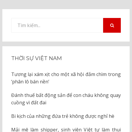
Tìm
kiếm
TÌM
KIẾM
cho:
THỜI SỰ VIỆT NAM
Tương lại xám xịt cho một xã hội đắm chìm trong
‘phân lô bán nền’
Đánh thuế bất động sản để con cháu không quay
cuồng vì đất đai
Bi kịch của những đứa trẻ không được nghỉ hè
Mải mê làm shipper, sinh viên Việt tự làm thui