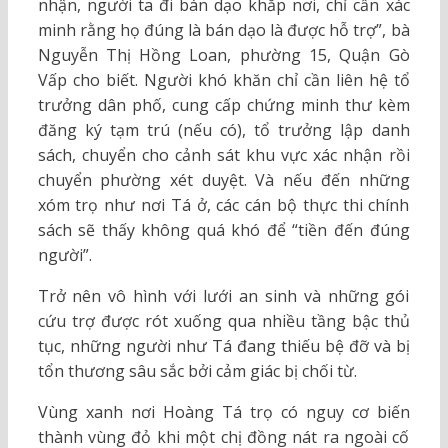
nhận, người ta đi bán dạo khắp nơi, chỉ cần xác
minh rằng họ đúng là bán dạo là được hỗ trợ”, bà
Nguyễn Thị Hồng Loan, phường 15, Quận Gò
Vấp cho biết. Người khó khăn chỉ cần liên hệ tổ
trưởng dân phố, cung cấp chứng minh thư kèm
đăng ký tạm trú (nếu có), tổ trưởng lập danh
sách, chuyển cho cảnh sát khu vực xác nhận rồi
chuyển phường xét duyệt. Và nếu đến những
xóm trọ như nơi Tá ở, các cán bộ thực thi chính
sách sẽ thấy không quá khó để “tiền đến đúng
người”.
Trở nên vô hình với lưới an sinh và những gói
cứu trợ được rót xuống qua nhiều tầng bậc thủ
tục, những người như Tá đang thiếu bệ đỡ và bị
tổn thương sâu sắc bởi cảm giác bị chối từ.
Vùng xanh nơi Hoàng Tá trọ có nguy cơ biến
thành vùng đỏ khi một chị đồng nát ra ngoài cố