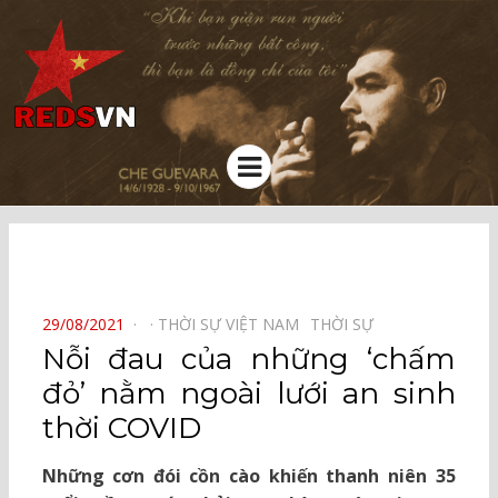
Kênh chia sẻ tri thức cộng đồng
Menu
⠀
POSTED
29/08/2021
THỜI SỰ VIỆT NAM⠀
THỜI SỰ⠀
ON
Nỗi đau của những ‘chấm
đỏ’ nằm ngoài lưới an sinh
thời COVID
Những cơn đói cồn cào khiến thanh niên 35