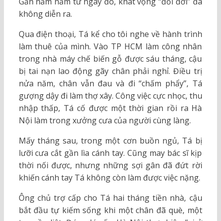
Gần năm năm từ ngày đó, khát vọng “đổi đời” đã
không diễn ra.
Qua điện thoại, Tá kể cho tôi nghe về hành trình
làm thuê của mình. Vào TP HCM làm công nhân
trong nhà máy chế biến gỗ được sáu tháng, cậu
bị tai nạn lao động gãy chân phải nghỉ. Điều trị
nửa năm, chân vẫn đau và đi “chấm phẩy”, Tá
gượng dậy đi làm thợ xây. Công việc cực nhọc, thu
nhập thấp, Tá cố được một thời gian rồi ra Hà
Nội làm trong xưởng cưa của người cùng làng.
Mấy tháng sau, trong một cơn buồn ngủ, Tá bị
lưỡi cưa cắt gần lìa cánh tay. Cũng may bác sĩ kịp
thời nối được, nhưng những sợi gân đã đứt rời
khiến cánh tay Tá không còn làm được việc nặng.
Ông chủ trợ cấp cho Tá hai tháng tiền nhà, cậu
bắt đầu tự kiếm sống khi một chân đã què, một