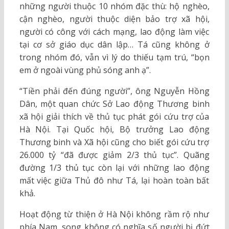
những người thuộc 10 nhóm đặc thù: hộ nghèo,
cận nghèo, người thuộc diện bảo trợ xã hội,
người có công với cách mạng, lao động làm việc
tại cơ sở giáo dục dân lập… Tá cũng không ở
trong nhóm đó, vẫn vì lý do thiếu tạm trú, “bọn
em ở ngoài vùng phủ sóng anh ạ”.
“Tiền phải đến đúng người”, ông Nguyễn Hồng
Dân, một quan chức Sở Lao động Thương binh
xã hội giải thích về thủ tục phát gói cứu trợ của
Hà Nội. Tại Quốc hội, Bộ trưởng Lao động
Thương binh và Xã hội cũng cho biết gói cứu trợ
26.000 tỷ “đã được giảm 2/3 thủ tục”. Quãng
đường 1/3 thủ tục còn lại với những lao động
mất việc giữa Thủ đô như Tá, lại hoàn toàn bất
khả.
Hoạt động từ thiện ở Hà Nội không rầm rộ như
phía Nam, song không có nghĩa số người bị đứt