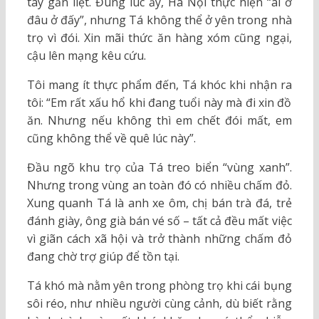
tay gần liệt. Đúng lúc ấy, Hà Nội thực hiện “ai ở
đâu ở đấy”, nhưng Tá không thể ở yên trong nhà
trọ vì đói. Xin mãi thức ăn hàng xóm cũng ngại,
cậu lên mạng kêu cứu.
Tôi mang ít thực phẩm đến, Tá khóc khi nhận ra
tôi: “Em rất xấu hổ khi đang tuổi này mà đi xin đồ
ăn. Nhưng nếu không thì em chết đói mất, em
cũng không thể về quê lúc này”.
Đầu ngõ khu trọ của Tá treo biển “vùng xanh”.
Nhưng trong vùng an toàn đó có nhiều chấm đỏ.
Xung quanh Tá là anh xe ôm, chị bán trà đá, trẻ
đánh giày, ông già bán vé số – tất cả đều mất việc
vì giãn cách xã hội và trở thành những chấm đỏ
đang chờ trợ giúp để tồn tại.
Tá khó mà nằm yên trong phòng trọ khi cái bụng
sôi réo, như nhiều người cùng cảnh, dù biết rằng