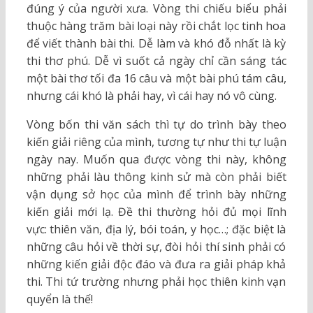
đúng ý của người xưa. Vòng thi chiếu biểu phải
thuộc hàng trăm bài loại này rồi chắt lọc tinh hoa
để viết thành bài thi. Dễ làm và khó đỗ nhất là kỳ
thi thơ phú. Dễ vì suốt cả ngày chỉ cần sáng tác
một bài thơ tối đa 16 câu và một bài phú tám câu,
nhưng cái khó là phải hay, vì cái hay nó vô cùng.
Vòng bốn thi văn sách thì tự do trình bày theo
kiến giải riêng của mình, tương tự như thi tự luận
ngày nay. Muốn qua được vòng thi này, không
những phải làu thông kinh sử mà còn phải biết
vận dụng sở học của mình để trình bày những
kiến giải mới lạ. Đề thi thường hỏi đủ mọi lĩnh
vực: thiên văn, địa lý, bói toán, y học…; đặc biệt là
những câu hỏi về thời sự, đòi hỏi thí sinh phải có
những kiến giải độc đáo và đưa ra giải pháp khả
thi. Thi tứ trường nhưng phải học thiên kinh vạn
quyển là thế!