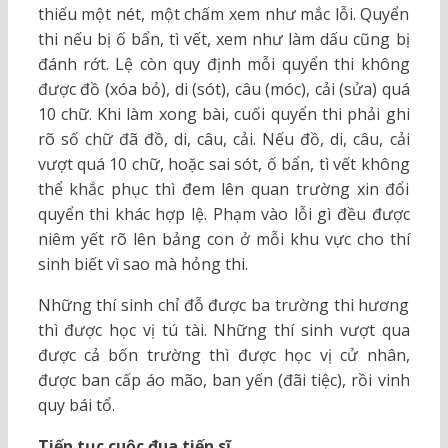
thiếu một nét, một chấm xem như mắc lỗi. Quyển
thi nếu bị ố bẩn, tì vết, xem như làm dấu cũng bị
đánh rớt. Lệ còn quy định mỗi quyển thi không
được đồ (xóa bỏ), di (sót), câu (móc), cải (sửa) quá
10 chữ. Khi làm xong bài, cuối quyển thi phải ghi
rõ số chữ đã đồ, di, câu, cải. Nếu đồ, di, câu, cải
vượt quá 10 chữ, hoặc sai sót, ố bẩn, tì vết không
thể khắc phục thì đem lên quan trường xin đổi
quyển thi khác hợp lệ. Phạm vào lỗi gì đều được
niêm yết rõ lên bảng con ở mỗi khu vực cho thí
sinh biết vì sao mà hỏng thi.
Những thí sinh chỉ đỗ được ba trường thi hương
thì được học vị tú tài. Những thí sinh vượt qua
được cả bốn trường thì được học vị cử nhân,
được ban cấp áo mão, ban yến (đãi tiệc), rồi vinh
quy bái tổ.
Tiếp tục cuộc đua tiến sĩ