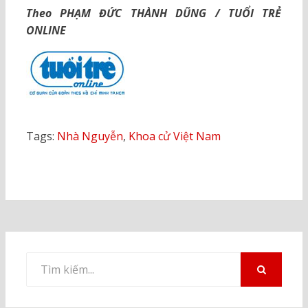
Theo PHẠM ĐỨC THÀNH DŨNG / TUỔI TRẺ
ONLINE
Tags:
Nhà Nguyễn
,
Khoa cử Việt Nam
Tìm
kiếm
TÌM
KIẾM
cho: