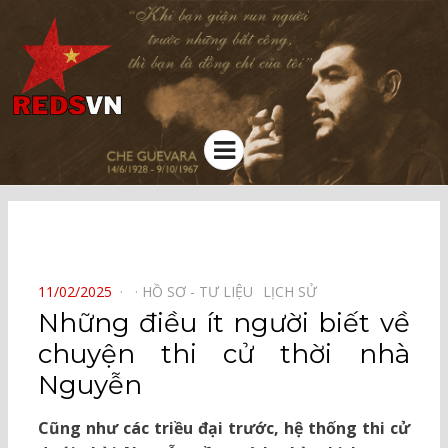
Kênh chia sẻ tri thức cộng đồng
Menu
⠀
POSTED
11/02/2025
HỒ SƠ - TƯ LIỆU⠀
LỊCH SỬ⠀
ON
Những điều ít người biết về
chuyện thi cử thời nhà
Nguyễn
Cũng như các triều đại trước, hệ thống thi cử