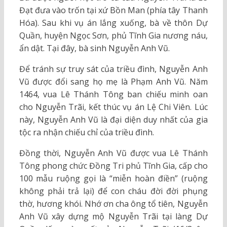
Đạt đưa vào trốn tại xứ Bồn Man (phía tây Thanh
Hóa). Sau khi vụ án lắng xuống, bà về thôn Dự
Quần, huyện Ngọc Sơn, phủ Tĩnh Gia nương náu,
ẩn dật. Tại đây, bà sinh Nguyễn Anh Vũ.
Để tránh sự truy sát của triều đình, Nguyễn Anh
Vũ được đổi sang họ mẹ là Phạm Anh Vũ. Năm
1464, vua Lê Thánh Tông ban chiếu minh oan
cho Nguyễn Trãi, kết thúc vụ án Lệ Chi Viên. Lúc
này, Nguyễn Anh Vũ là đại diện duy nhất của gia
tộc ra nhận chiếu chỉ của triều đình.
Đồng thời, Nguyễn Anh Vũ được vua Lê Thánh
Tông phong chức Đồng Tri phủ Tĩnh Gia, cấp cho
100 mẫu ruộng gọi là “miễn hoàn điền” (ruộng
không phải trả lại) để con cháu đời đời phụng
thờ, hương khói. Nhớ ơn cha ông tổ tiên, Nguyễn
Anh Vũ xây dựng mộ Nguyễn Trãi tại làng Dự