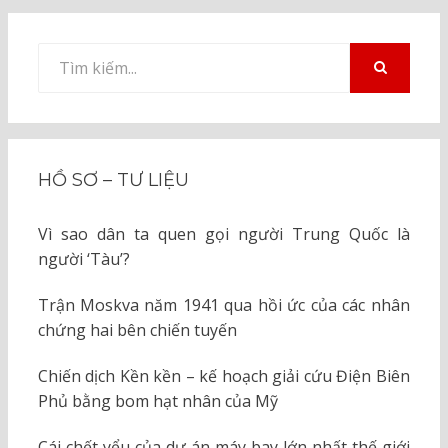
Tìm
kiếm
TÌM
KIẾM
cho:
HỒ SƠ – TƯ LIỆU
Vì sao dân ta quen gọi người Trung Quốc là
người ‘Tàu’?
Trận Moskva năm 1941 qua hồi ức của các nhân
chứng hai bên chiến tuyến
Chiến dịch Kền kền – kế hoạch giải cứu Điện Biên
Phủ bằng bom hạt nhân của Mỹ
Cái chết yểu của dự án máy bay lớn nhất thế giới