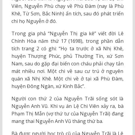
Viên, Nguyễn Phù chạy về Phù Đàm (nay là Phù
Khê, Từ Sơn, Bắc Ninh) ẩn tích, sau đó phát triển
chi họ Nguyễn ở đó.
Trong gia phả “Nguyễn Thị gia kê” viết đời Lê
Chính Hòa năm thứ 17 (1698), trong phần dẫn
tích trang 2 có ghi: “Họ ta trước ở xã Nhị Khê,
huyện Thượng Phúc, phủ Thường Tín, xứ Sơn
Nam, sau do gặp đại biến con cháu phải chạy tản
mát nhiều nơi. Một chi về sau cư trú ở nguyên
quán xã Nhị Khê. Một chi về ở tại xã Phù Đàm,
huyện Đông Ngàn, xứ Kinh Bắc”.
Người con thứ 2 của Nguyễn Trãi sống sót là
Nguyễn Anh Vũ. Khi vụ án Lệ Chi Viên xảy ra, bà
Phạm Thị Mẫn (vợ thứ tư của Nguyễn Trãi) đang
mang thai Nguyễn Anh Vũ tháng thứ ba.
Bà được người học trò cũ của Nguyễn Trãi là Lê