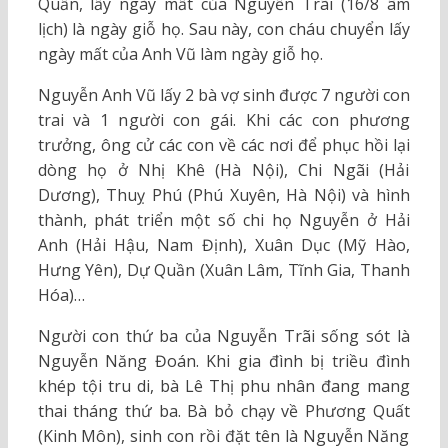
Quần, lấy ngày mất của Nguyễn Trãi (16/8 âm
lịch) là ngày giỗ họ. Sau này, con cháu chuyển lấy
ngày mất của Anh Vũ làm ngày giỗ họ.
Nguyễn Anh Vũ lấy 2 bà vợ sinh được 7 người con
trai và 1 người con gái. Khi các con phương
trưởng, ông cử các con về các nơi để phục hồi lại
dòng họ ở Nhị Khê (Hà Nội), Chi Ngãi (Hải
Dương), Thuỵ Phú (Phú Xuyên, Hà Nội) và hình
thành, phát triển một số chi họ Nguyễn ở Hải
Anh (Hải Hậu, Nam Định), Xuân Dục (Mỹ Hào,
Hưng Yên), Dự Quần (Xuân Lâm, Tĩnh Gia, Thanh
Hóa)…
Người con thứ ba của Nguyễn Trãi sống sót là
Nguyễn Năng Đoán. Khi gia đình bị triều đình
khép tội tru di, bà Lê Thị phu nhân đang mang
thai tháng thứ ba. Bà bỏ chạy về Phương Quất
(Kinh Môn), sinh con rồi đặt tên là Nguyễn Năng