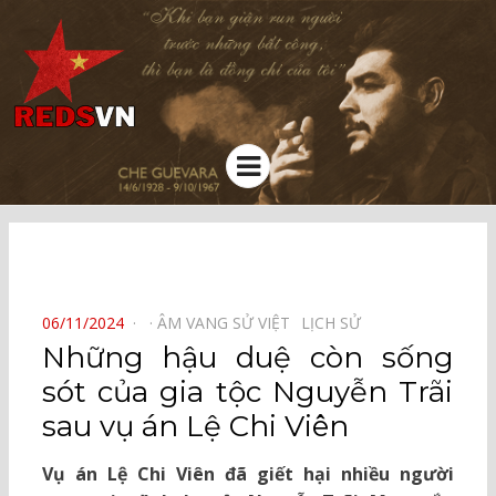
Kênh chia sẻ tri thức cộng đồng
Menu
⠀
POSTED
06/11/2024
ÂM VANG SỬ VIỆT⠀
LỊCH SỬ⠀
ON
Những hậu duệ còn sống
sót của gia tộc Nguyễn Trãi
sau vụ án Lệ Chi Viên
Vụ án Lệ Chi Viên đã giết hại nhiều người