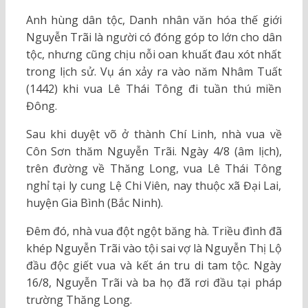
Anh hùng dân tộc, Danh nhân văn hóa thế giới
Nguyễn Trãi là người có đóng góp to lớn cho dân
tộc, nhưng cũng chịu nỗi oan khuất đau xót nhất
trong lịch sử. Vụ án xảy ra vào năm Nhâm Tuất
(1442) khi vua Lê Thái Tông đi tuần thú miền
Đông.
Sau khi duyệt võ ở thành Chí Linh, nhà vua về
Côn Sơn thăm Nguyễn Trãi. Ngày 4/8 (âm lịch),
trên đường về Thăng Long, vua Lê Thái Tông
nghỉ tại ly cung Lệ Chi Viên, nay thuộc xã Đại Lai,
huyện Gia Bình (Bắc Ninh).
Đêm đó, nhà vua đột ngột băng hà. Triều đình đã
khép Nguyễn Trãi vào tội sai vợ là Nguyễn Thị Lộ
đầu độc giết vua và kết án tru di tam tộc. Ngày
16/8, Nguyễn Trãi và ba họ đã rơi đầu tại pháp
trường Thăng Long.