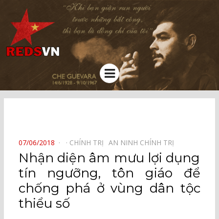
Kênh chia sẻ tri thức cộng đồng
Menu
⠀
POSTED
07/06/2018
CHÍNH TRỊ⠀
AN NINH CHÍNH TRỊ⠀
ON
Nhận diện âm mưu lợi dụng
tín ngưỡng, tôn giáo để
chống phá ở vùng dân tộc
thiểu số