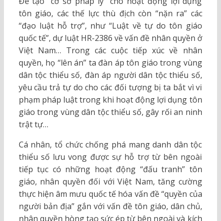
Để tạo “cơ sở pháp lý” cho hoạt động lợi dụng
tôn giáo, các thế lực thù địch còn “nặn ra” các
“đạo luật hỗ trợ”, như “Luật về tự do tôn giáo
quốc tế”, dự luật HR-2386 về vấn đề nhân quyền ở
Việt Nam… Trong các cuộc tiếp xúc về nhân
quyền, họ “lên án” ta đàn áp tôn giáo trong vùng
dân tộc thiểu số, đàn áp người dân tộc thiểu số,
yêu cầu trả tự do cho các đối tượng bị ta bắt vì vi
phạm pháp luật trong khi hoạt động lợi dụng tôn
giáo trong vùng dân tộc thiểu số, gây rối an ninh
trật tự…
Cá nhân, tổ chức chống phá mang danh dân tộc
thiểu số lưu vong được sự hỗ trợ từ bên ngoài
tiếp tục có những hoạt động “đấu tranh” tôn
giáo, nhân quyền đối với Việt Nam, tăng cường
thực hiện âm mưu quốc tế hóa vấn đề “quyền của
người bản địa” gắn với vấn đề tôn giáo, dân chủ,
nhân quyền hòng tạo sức ép từ bên ngoài và kích