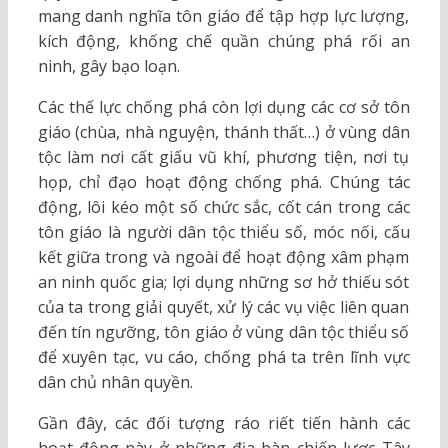
mang danh nghĩa tôn giáo để tập hợp lực lượng,
kích động, khống chế quần chúng phá rối an
ninh, gây bạo loạn.
Các thế lực chống phá còn lợi dụng các cơ sở tôn
giáo (chùa, nhà nguyện, thánh thất…) ở vùng dân
tộc làm nơi cất giấu vũ khí, phương tiện, nơi tụ
họp, chỉ đạo hoạt động chống phá. Chúng tác
động, lôi kéo một số chức sắc, cốt cán trong các
tôn giáo là người dân tộc thiểu số, móc nối, cấu
kết giữa trong và ngoài để hoạt động xâm phạm
an ninh quốc gia; lợi dụng những sơ hở thiếu sót
của ta trong giải quyết, xử lý các vụ việc liên quan
đến tín ngưỡng, tôn giáo ở vùng dân tộc thiểu số
để xuyên tạc, vu cáo, chống phá ta trên lĩnh vực
dân chủ nhân quyền.
Gần đây, các đối tượng ráo riết tiến hành các
hoạt động này ở những địa bàn chiến lược Tây