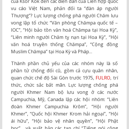
của Ksor Kok đến các diễn đàn của Liên hợp quốc
vu cáo Việt Nam, phản đối ta “đàn áp người
Thượng”? Lực lượng chống phá người Chăm lưu
vong lập tổ chức “Văn phòng Chămpa quốc tế –
IOC”, “Hội bảo tồn văn hoá Chămpa tại Hoa Kỳ”,
“Liên minh người Chăm tỵ nạn tại Hoa Kỳ”, “Hội
văn hoá truyền thống Chămpa”, “Cộng đồng
Muslim Chămpa” tại Hoa Kỳ và Pháp…
Thành phần chủ yếu của các nhóm này là số
phần tử chống đối cũ, gồm cả cựu quân nhân,
quan chức chế độ Sài Gòn trước 1975,
FULRO
, trí
thức, chức sắc bất mãn. Lực lượng chống phá
người Khmer Nam bộ lưu vong ở các nước
Campuchia, Mỹ, Canada lập các hội nhóm: “Liên
đoàn Khmer Campuchia Krôm”, “Hội người
Khmer”, “Quốc hội Khmer Krom hải ngoại”, “Hội
ái hữu”, “Hội bảo vệ nhân quyền”, “Hội Phật
học”… và xuất bản các tạp chí “Tiếng nói cộng