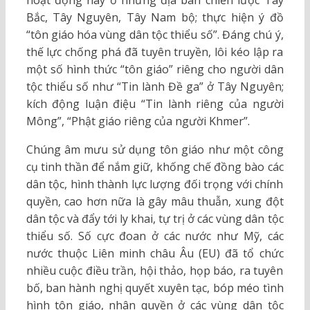
Bắc, Tây Nguyên, Tây Nam bộ; thực hiện ý đồ
“tôn giáo hóa vùng dân tộc thiểu số”. Đáng chú ý,
thế lực chống phá đã tuyên truyền, lôi kéo lập ra
một số hình thức “tôn giáo” riêng cho người dân
tộc thiểu số như “Tin lành Đề ga” ở Tây Nguyên;
kích động luận điệu “Tin lành riêng của người
Mông”, “Phật giáo riêng của người Khmer”.
Chúng âm mưu sử dụng tôn giáo như một công
cụ tinh thần để nắm giữ, khống chế đồng bào các
dân tộc, hình thành lực lượng đối trọng với chính
quyền, cao hơn nữa là gây mâu thuẫn, xung đột
dân tộc và đẩy tới ly khai, tự trị ở các vùng dân tộc
thiểu số. Số cực đoan ở các nước như Mỹ, các
nước thuộc Liên minh châu Âu (EU) đã tổ chức
nhiều cuộc điều trần, hội thảo, họp báo, ra tuyên
bố, ban hành nghị quyết xuyên tạc, bóp méo tình
hình tôn giáo, nhân quyền ở các vùng dân tộc