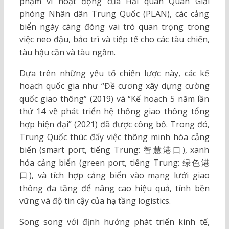
phạm vi hoạt động của Hải quân Quân Giải
phóng Nhân dân Trung Quốc (PLAN), các cảng
biển ngày càng đóng vai trò quan trọng trong
việc neo đậu, bảo trì và tiếp tế cho các tàu chiến,
tàu hậu cần và tàu ngầm.
Dựa trên những yếu tố chiến lược này, các kế
hoạch quốc gia như “Đề cương xây dựng cường
quốc giao thông” (2019) và “Kế hoạch 5 năm lần
thứ 14 về phát triển hệ thống giao thông tổng
hợp hiện đại” (2021) đã được công bố. Trong đó,
Trung Quốc thúc đẩy việc thông minh hóa cảng
biển (smart port, tiếng Trung: 智慧港口), xanh
hóa cảng biển (green port, tiếng Trung: 绿色港
口), và tích hợp cảng biển vào mạng lưới giao
thông đa tầng để nâng cao hiệu quả, tính bền
vững và độ tin cậy của hạ tầng logistics.
Song song với định hướng phát triển kinh tế,