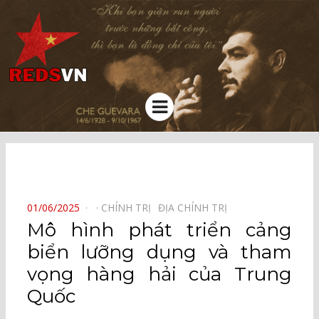
Kênh chia sẻ tri thức cộng đồng
Menu
⠀
POSTED
01/06/2025
CHÍNH TRỊ⠀
ĐỊA CHÍNH TRỊ⠀
ON
Mô hình phát triển cảng
biển lưỡng dụng và tham
vọng hàng hải của Trung
Quốc