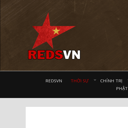
Kênh chia sẻ tri thức cộng đồng
REDSVN
THỜI SỰ⠀
CHÍNH TRỊ⠀
PHẬT