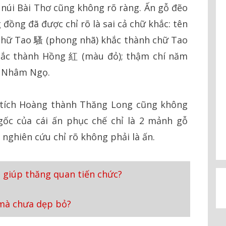
a núi Bài Thơ cũng không rõ ràng. Ấn gỗ đẽo
đồng đã được chỉ rõ là sai cả chữ khắc: tên
 chữ Tao 騷 (phong nhã) khắc thành chữ Tao
khắc thành Hồng 紅 (màu đỏ); thậm chí năm
h Nhâm Ngọ.
i tích Hoàng thành Thăng Long cũng không
gốc của cái ấn phục chế chỉ là 2 mảnh gỗ
nghiên cứu chỉ rõ không phải là ấn.
 giúp thăng quan tiến chức?
 mà chưa dẹp bỏ?