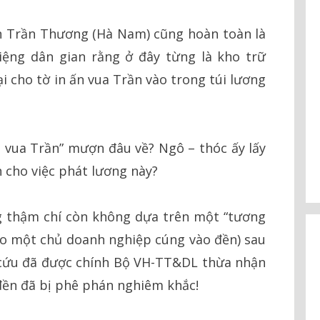
ền Trần Thương (Hà Nam) cũng hoàn toàn là
iệng dân gian rằng ở đây từng là kho trữ
ại cho tờ in ấn vua Trần vào trong túi lương
Ấn vua Trần” mượn đâu về? Ngô – thóc ấy lấy
n cho việc phát lương này?
 thậm chí còn không dựa trên một “tương
(do một chủ doanh nghiệp cúng vào đền) sau
 cứu đã được chính Bộ VH-TT&DL thừa nhận
 đền đã bị phê phán nghiêm khắc!