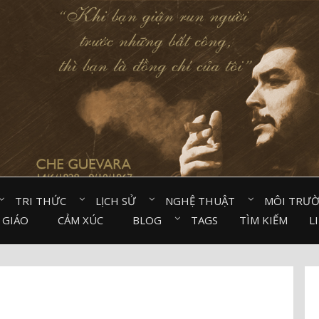
TRI THỨC⠀
LỊCH SỬ⠀
NGHỆ THUẬT⠀
MÔI TRƯ
 GIÁO⠀
CẢM XÚC⠀
BLOG⠀
TAGS
TÌM KIẾM
L