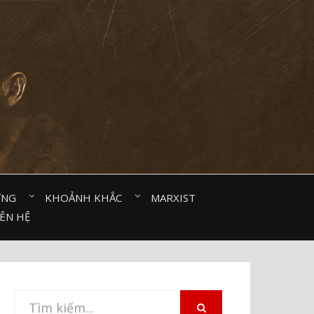
ỜNG⠀
KHOẢNH KHẮC⠀
MARXIST⠀
IÊN HỆ
Tìm