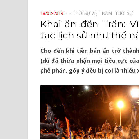
⠀
POSTED
18/02/2019
THỜI SỰ VIỆT NAM⠀
THỜI SỰ⠀
ON
Khai ấn đền Trần: Vì
tạc lịch sử như thế n
Cho đến khi tiền bán ấn trở thàn
(dù đã thừa nhận mọi tiêu cực của
phê phán, góp ý đều bị coi là thiếu