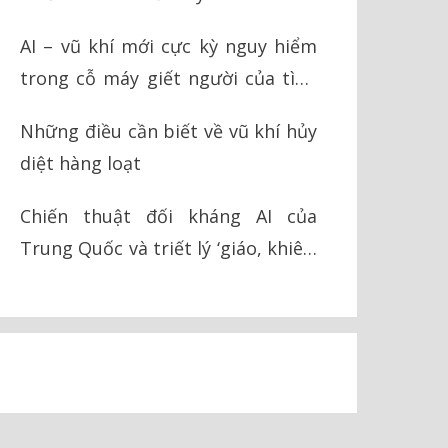
AI – vũ khí mới cực kỳ nguy hiểm
trong cỗ máy giết người của tình
báo Israel
Những điều cần biết về vũ khí hủy
diệt hàng loạt
Chiến thuật đối kháng AI của
Trung Quốc và triết lý ‘giáo, khiên’
trong chiến tranh hiện đại