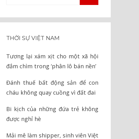
TÌM
kiếm
KIẾM
cho:
THỜI SỰ VIỆT NAM
Tương lại xám xịt cho một xã hội
đắm chìm trong ‘phân lô bán nền’
Đánh thuế bất động sản để con
cháu không quay cuồng vì đất đai
Bi kịch của những đứa trẻ không
được nghỉ hè
Mải mê làm shipper, sinh viên Việt