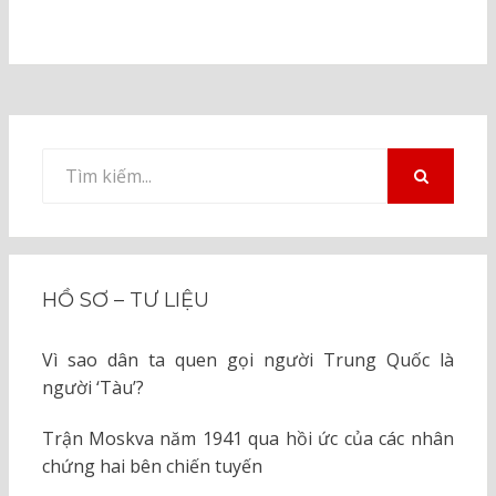
Tìm
kiếm
TÌM
KIẾM
cho:
HỒ SƠ – TƯ LIỆU
Vì sao dân ta quen gọi người Trung Quốc là
người ‘Tàu’?
Trận Moskva năm 1941 qua hồi ức của các nhân
chứng hai bên chiến tuyến