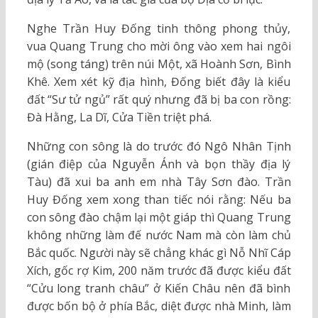
Nghe Trần Huy Đống tinh thông phong thủy,
vua Quang Trung cho mời ông vào xem hai ngôi
mộ (song táng) trên núi Một, xã Hoành Sơn, Bình
Khê. Xem xét kỹ địa hình, Đống biết đây là kiểu
đất “Sư tử ngủ” rất quý nhưng đã bị ba con rồng:
Đà Hằng, La Dĩ, Cửa Tiền triệt phá.
Những con sông là do trước đó Ngô Nhân Tịnh
(gián điệp của Nguyễn Ánh và bọn thầy địa lý
Tàu) đã xui ba anh em nhà Tây Sơn đào. Trần
Huy Đống xem xong than tiếc nói rằng: Nếu ba
con sông đào chậm lại một giáp thì Quang Trung
không những làm đế nước Nam mà còn làm chủ
Bắc quốc. Người này sẽ chẳng khác gì Nỗ Nhĩ Cáp
Xích, gốc rợ Kim, 200 năm trước đã được kiểu đất
“Cửu long tranh châu” ở Kiến Châu nên đã bình
được bốn bộ ở phía Bắc, diệt được nhà Minh, làm