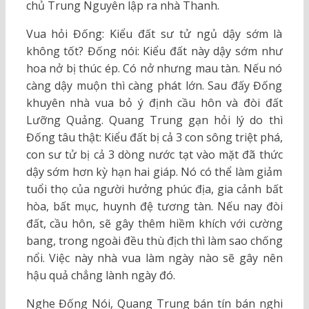
chủ Trung Nguyên lập ra nhà Thanh.
Vua hỏi Đống: Kiểu đất sư tử ngủ dậy sớm là
không tốt? Đống nói: Kiểu đất này dậy sớm như
hoa nở bị thúc ép. Có nở nhưng mau tàn. Nếu nó
càng dậy muộn thì càng phát lớn. Sau đấy Đống
khuyên nhà vua bỏ ý định cầu hôn và đòi đất
Lưỡng Quảng. Quang Trung gạn hỏi lý do thì
Đống tâu thật: Kiểu đất bị cả 3 con sông triệt phá,
con sư tử bị cả 3 dòng nước tạt vào mặt đã thức
dậy sớm hơn kỳ hạn hai giáp. Nó có thể làm giảm
tuổi thọ của người hưởng phúc địa, gia cảnh bất
hòa, bất mục, huynh đệ tương tàn. Nếu nay đòi
đất, cầu hôn, sẽ gây thêm hiềm khích với cường
bang, trong ngoài đều thù địch thì làm sao chống
nổi. Việc này nhà vua làm ngày nào sẽ gây nên
hậu quả chẳng lành ngày đó.
Nghe Đống Nói, Quang Trung bán tín bán nghi