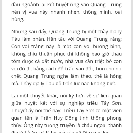
đầu ngoảnh lại kết huyệt ứng vào Quang Trung
nên vị vua này nhanh nhẹn, thông minh, oai
hùng.
Nhưng sau đấy, Quang Trung bị một thầy địa lý
Tàu làm phản. Hắn tâu với Quang Trung rằng:
Con voi trắng này là một con voi bướng bỉnh,
không chịu thuần phục thì không bao giờ thâu
tóm được cả đất nước, nhà vua cần triệt bỏ con
voi đó đi, bằng cách đổ trấu vào đốt, hun cho nó
chết. Quang Trung nghe làm theo, thế là hỏng
mả. Thầy địa lý Tàu bỏ trốn lúc nào không biết.
Lại một thuyết khác, nói kỹ hơn về sự liên quan
giữa huyệt kết với sự nghiệp triều Tây Sơn.
Thuyết ấy nói thế này: Triều Tây Sơn có một viên
quan tên là Trần Huy Đống tinh thông phong
thủy. Ông này tương truyền là cháu ngoại thánh
địa lý Tả Ao, và là tác giả của bộ Địa cơ bí lục.