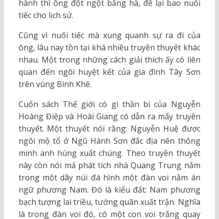
hành thì ông đột ngột băng hà, để lại bao nuối
tiếc cho lịch sử.
Cũng vì nuối tiếc mà xung quanh sự ra đi của
ông, lâu nay tồn tại khá nhiều truyền thuyết khác
nhau. Một trong những cách giải thích ấy có liên
quan đến ngôi huyệt kết của gia đình Tây Sơn
trên vùng Bình Khê.
Cuốn sách Thế giới có gì thần bí của Nguyễn
Hoàng Điệp và Hoài Giang có dẫn ra mấy truyền
thuyết. Một thuyết nói rằng: Nguyễn Huệ được
ngôi mộ tổ ở Ngũ Hành Sơn đắc địa nên thông
minh anh hùng xuất chúng. Theo truyền thuyết
này còn nói mả phát tích nhà Quang Trung nằm
trong một dãy núi đá hình một đàn voi nằm án
ngữ phương Nam. Đó là kiểu đất: Nam phương
bạch tượng lai triều, tướng quân xuất trận. Nghĩa
là trong đàn voi đó, có một con voi trắng quay