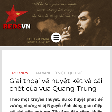
Kênh chia sẻ tri thức cộng đồng
Menu
⠀
POSTED
04/11/2025
ÂM VANG SỬ VIỆT⠀
LỊCH SỬ⠀
ON
Giai thoại về huyệt kết và cái
chết của vua Quang Trung
Theo một truyền thuyết, dù có huyệt phát đế
vương nhưng vì bị Nguyễn Ánh dùng gián điệp
xúi dại nên anh em Tây Sơn đào sông khiến