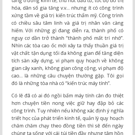
tăng trưởng kinh tế, thu hút đầu tư, tốc độ đô thị
hóa, dân số gia tăng v.v… nhưng ít có công trình
xứng tầm về giá trị kiến trúc thẩm mỹ. Công trình
có chiều sâu tâm linh và giá trị nhân văn càng
hiếm. Với những gì đang diễn ra, thành phố có
nguy cơ dần trở thành “thành phố mất trí nhớ”.
Nhìn các tòa cao ốc mới xây ta thấy thuần giá trị
vật chất: tận dụng tối đa không gian để tăng diện
tích sàn xây dựng, vi phạm quy hoạch về không
gian cây xanh, không gian công cộng, vi phạm độ
cao… là những câu chuyện thường gặp. Tôi gọi
đó là những tòa nhà có “kiến trúc máy tính”.
Có lẽ đã có ai đó ngồi bấm máy tính cân đo thiệt
hơn chuyện tiền nong việc giữ hay đập bỏ các
công trình. Tuy nhiên nếu không xác định ý nghĩa
triết học của phát triển kinh tế, quản lý quy hoạch
chăm chăm chạy theo đồng tiền thì sẽ đến ngày
chúng ta sống với cái túi tiền đầy nhưng tâm hồn