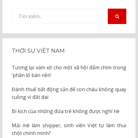
Tìm
kiếm
TÌM
KIẾM
cho:
THỜI SỰ VIỆT NAM
Tương lại xám xịt cho một xã hội đắm chìm trong
‘phân lô bán nền’
Đánh thuế bất động sản để con cháu không quay
cuồng vì đất đai
Bi kịch của những đứa trẻ không được nghỉ hè
Mải mê làm shipper, sinh viên Việt tự làm thui
chột chính mình?