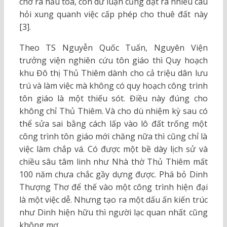
chờ ra hầu tòa, còn dư luận cũng đặt ra nhiều câu
hỏi xung quanh việc cấp phép cho thuê đất này
[3].
Theo TS Nguyễn Quốc Tuấn, Nguyên Viện
trưởng viện nghiên cứu tôn giáo thì Quy hoạch
khu Đô thị Thủ Thiêm dành cho cả triệu dân lưu
trú và làm việc mà không có quy hoạch công trình
tôn giáo là một thiếu sót. Điều này đúng cho
không chỉ Thủ Thiêm. Và cho dù nhiệm kỳ sau có
thể sửa sai bằng cách lấp vào lô đất trống một
công trình tôn giáo mới chăng nữa thì cũng chỉ là
việc làm chắp vá. Có được một bề dày lịch sử và
chiều sâu tâm linh như Nhà thờ Thủ Thiêm mất
100 năm chưa chắc gầy dựng được. Phá bỏ Dinh
Thượng Thơ để thế vào một công trình hiện đại
là một việc dễ. Nhưng tạo ra một dấu ấn kiến trúc
như Dinh hiện hữu thì người lạc quan nhất cũng
không mơ.