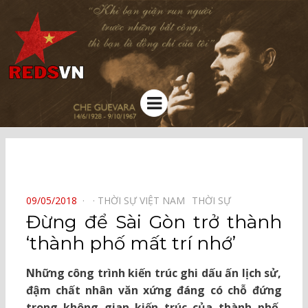
Kênh chia sẻ tri thức cộng đồng
Menu
⠀
POSTED
09/05/2018
THỜI SỰ VIỆT NAM⠀
THỜI SỰ⠀
ON
Đừng để Sài Gòn trở thành
‘thành phố mất trí nhớ’
Những công trình kiến trúc ghi dấu ấn lịch sử,
đậm chất nhân văn xứng đáng có chỗ đứng
trong không gian kiến trúc của thành phố,