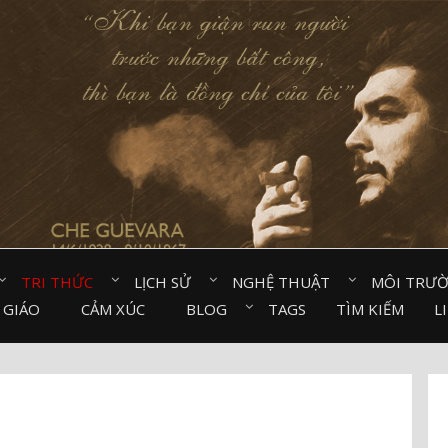
TRI THỨC⠀
LỊCH SỬ⠀
NGHỆ THUẬT⠀
MÔI TRƯ
 GIÁO⠀
CẢM XÚC⠀
BLOG⠀
TAGS
TÌM KIẾM
L