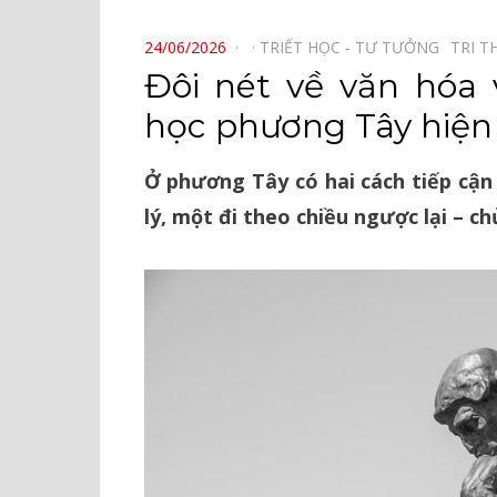
⠀
POSTED
24/06/2026
TRIẾT HỌC - TƯ TƯỞNG⠀
TRI T
ON
Đôi nét về văn hóa 
học phương Tây hiện
Ở phương Tây có hai cách tiếp cận
lý, một đi theo chiều ngược lại – ch