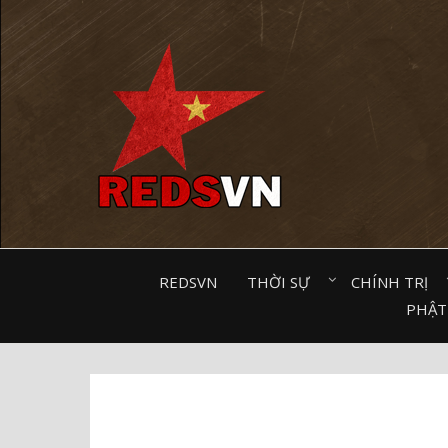
Kênh chia sẻ tri thức cộng đồng
REDSVN
THỜI SỰ⠀
CHÍNH TRỊ⠀
PHẬT