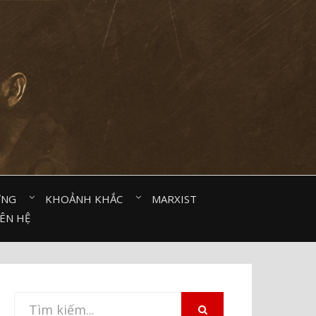
ỜNG⠀
KHOẢNH KHẮC⠀
MARXIST⠀
IÊN HỆ
Tìm