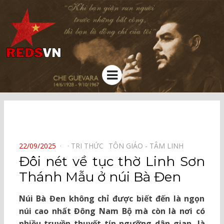
Kênh chia sẻ tri thức cộng đồng
Menu
⠀
POSTED
22/09/2025
TRI THỨC⠀
TÔN GIÁO - TÂM LINH⠀
ON
Đôi nét về tục thờ Linh Sơn
Thánh Mẫu ở núi Bà Đen
Núi Bà Đen không chỉ được biết đến là ngọn
núi cao nhất Đông Nam Bộ mà còn là nơi có
nhiều truyền thuyết tín ngưỡng dân gian, là