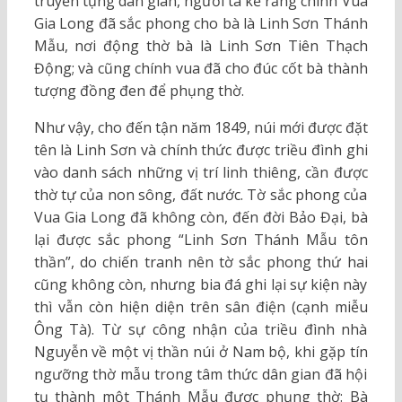
truyền tụng dân gian, người ta kể rằng chính Vua
Gia Long đã sắc phong cho bà là Linh Sơn Thánh
Mẫu, nơi động thờ bà là Linh Sơn Tiên Thạch
Động; và cũng chính vua đã cho đúc cốt bà thành
tượng đồng đen để phụng thờ.
Như vậy, cho đến tận năm 1849, núi mới được đặt
tên là Linh Sơn và chính thức được triều đình ghi
vào danh sách những vị trí linh thiêng, cần được
thờ tự của non sông, đất nước. Tờ sắc phong của
Vua Gia Long đã không còn, đến đời Bảo Đại, bà
lại được sắc phong “Linh Sơn Thánh Mẫu tôn
thần”, do chiến tranh nên tờ sắc phong thứ hai
cũng không còn, nhưng bia đá ghi lại sự kiện này
thì vẫn còn hiện diện trên sân điện (cạnh miễu
Ông Tà). Từ sự công nhận của triều đình nhà
Nguyễn về một vị thần núi ở Nam bộ, khi gặp tín
ngưỡng thờ mẫu trong tâm thức dân gian đã hội
tụ thành một Thánh Mẫu được phụng thờ: Bà