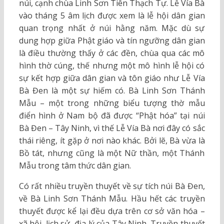
núi, cạnh chùa Linh Sơn Tiên Thạch Tự. Lễ Vía Bà
vào tháng 5 âm lịch được xem là lễ hội dân gian
quan trọng nhất ở núi hằng năm. Mặc dù sự
dung hợp giữa Phật giáo và tín ngưỡng dân gian
là điều thường thấy ở các đền, chùa qua các mô
hình thờ cúng, thế nhưng một mô hình lễ hội có
sự kết hợp giữa dân gian và tôn giáo như Lễ Vía
Bà Đen là một sự hiếm có. Bà Linh Sơn Thánh
Mẫu – một trong những biểu tượng thờ mẫu
điển hình ở Nam bộ đã được “Phật hóa” tại núi
Bà Đen – Tây Ninh, vì thế Lễ Vía Bà nơi đây có sắc
thái riêng, ít gặp ở nơi nào khác. Bởi lẽ, Bà vừa là
Bồ tát, nhưng cũng là một Nữ thần, một Thánh
Mẫu trong tâm thức dân gian.
Có rất nhiều truyền thuyết về sự tích núi Bà Đen,
về Bà Linh Sơn Thánh Mẫu. Hầu hết các truyền
thuyết được kể lại đều dựa trên cơ sở văn hóa –
xã hội, lịch sử, địa lý của Tây Ninh. Truyền thuyết