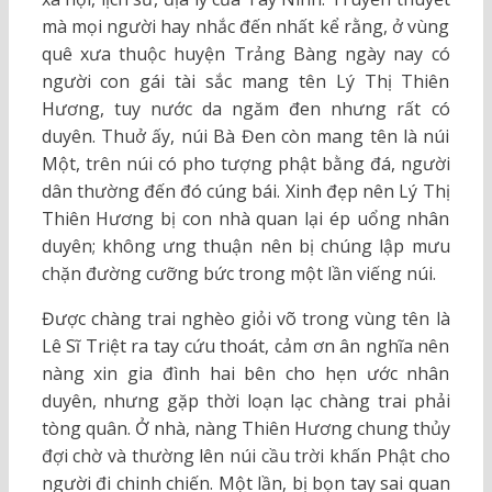
mà mọi người hay nhắc đến nhất kể rằng, ở vùng
quê xưa thuộc huyện Trảng Bàng ngày nay có
người con gái tài sắc mang tên Lý Thị Thiên
Hương, tuy nước da ngăm đen nhưng rất có
duyên. Thuở ấy, núi Bà Đen còn mang tên là núi
Một, trên núi có pho tượng phật bằng đá, người
dân thường đến đó cúng bái. Xinh đẹp nên Lý Thị
Thiên Hương bị con nhà quan lại ép uổng nhân
duyên; không ưng thuận nên bị chúng lập mưu
chặn đường cưỡng bức trong một lần viếng núi.
Được chàng trai nghèo giỏi võ trong vùng tên là
Lê Sĩ Triệt ra tay cứu thoát, cảm ơn ân nghĩa nên
nàng xin gia đình hai bên cho hẹn ước nhân
duyên, nhưng gặp thời loạn lạc chàng trai phải
tòng quân. Ở nhà, nàng Thiên Hương chung thủy
đợi chờ và thường lên núi cầu trời khấn Phật cho
người đi chinh chiến. Một lần, bị bọn tay sai quan