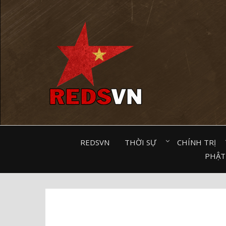
Kênh chia sẻ tri thức cộng đồng
REDSVN
THỜI SỰ⠀
CHÍNH TRỊ⠀
PHẬT