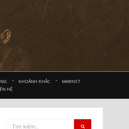
ỜNG⠀
KHOẢNH KHẮC⠀
MARXIST⠀
IÊN HỆ
Tìm