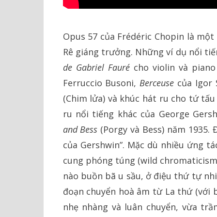
Opus 57 của Frédéric Chopin là một 
Rê giáng trưởng. Những ví dụ nổi ti
de Gabriel Fauré
cho violin và piano
Ferruccio Busoni,
Berceuse
của Igor 
(Chim lửa) và khúc hát ru cho tứ tấ
ru nổi tiếng khác của George Gers
and Bess
(Porgy và Bess) năm 1935. Đ
của Gershwin”. Mặc dù nhiều ứng tá
cung phóng túng (wild chromaticism)
nào buồn bã u sầu, ở điệu thứ tự nh
đoạn chuyển hoà âm từ La thứ (với bậ
nhẹ nhàng và luân chuyển, vừa trầ