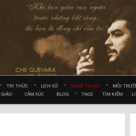
TRI THỨC⠀
LỊCH SỬ⠀
NGHỆ THUẬT⠀
MÔI TRƯ
 GIÁO⠀
CẢM XÚC⠀
BLOG⠀
TAGS
TÌM KIẾM
L