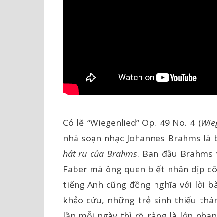
Có lẽ “Wiegenlied” Op. 49 No. 4 (
Wie
nhà soạn nhạc Johannes Brahms là b
hát ru của Brahms
. Ban đầu Brahms v
Faber mà ông quen biết nhân dịp cô 
tiếng Anh cũng đồng nghĩa với lời b
khảo cứu, những trẻ sinh thiếu thá
lần mỗi ngày thì rõ ràng là lớn nh