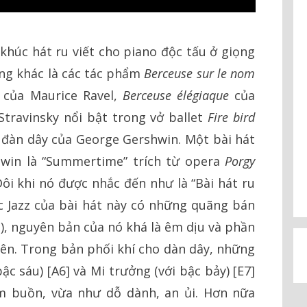
khúc hát ru viết cho piano độc tấu ở giọng
ếng khác là các tác phẩm
Berceuse sur le nom
 của Maurice Ravel,
Berceuse élégiaque
của
Stravinsky nổi bật trong vở ballet
Fire bird
u đàn dây của George Gershwin. Một bài hát
hwin là “Summertime” trích từ opera
Porgy
ôi khi nó được nhắc đến như là “Bài hát ru
c Jazz của bài hát này có những quãng bán
, nguyên bản của nó khá là êm dịu và phần
iên. Trong bản phối khí cho dàn dây, những
c sáu) [A6] và Mi trưởng (với bậc bảy) [E7]
m buồn, vừa như dỗ dành, an ủi. Hơn nữa