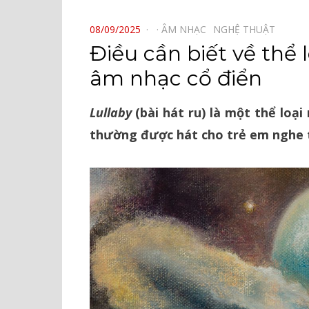
⠀
POSTED
08/09/2025
ÂM NHẠC⠀
NGHỆ THUẬT⠀
ON
Điều cần biết về thể l
âm nhạc cổ điển
Lullaby
(bài hát ru) là một thể loạ
thường được hát cho trẻ em nghe 