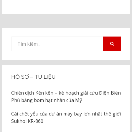
Tìm
kiếm
TÌM
KIẾM
cho:
HỒ SƠ – TƯ LIỆU
Chiến dịch Kền kền – kế hoạch giải cứu Điện Biên
Phủ bằng bom hạt nhân của Mỹ
Cái chết yểu của dự án máy bay lớn nhất thế giới
Sukhoi KR-860