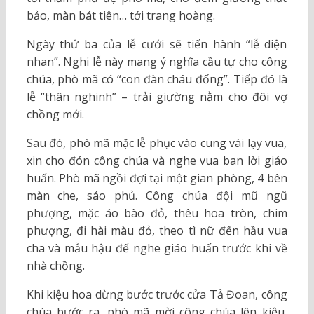
bảo, màn bát tiên… tới trang hoàng.
Ngày thứ ba của lễ cưới sẽ tiến hành “lễ diện
nhan”. Nghi lễ này mang ý nghĩa cầu tự cho công
chúa, phò mã có “con đàn cháu đống”. Tiếp đó là
lễ “thân nghinh” – trải giường nằm cho đôi vợ
chồng mới.
Sau đó, phò mã mặc lễ phục vào cung vái lạy vua,
xin cho đón công chúa và nghe vua ban lời giáo
huấn. Phò mã ngồi đợi tại một gian phòng, 4 bên
màn che, sáo phủ. Công chúa đội mũ ngũ
phượng, mặc áo bào đỏ, thêu hoa tròn, chim
phượng, đi hài màu đỏ, theo tì nữ đến hầu vua
cha và mẫu hậu để nghe giáo huấn trước khi về
nhà chồng.
Khi kiệu hoa dừng bước trước cửa Tả Đoan, công
chúa bước ra, phò mã mời công chúa lên kiệu,