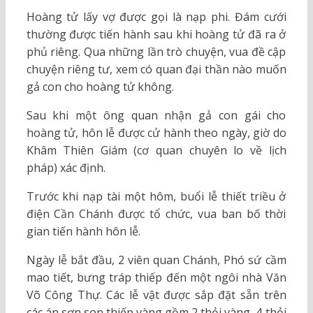
Hoàng tử lấy vợ được gọi là nạp phi. Đám cưới
thường được tiến hành sau khi hoàng tử đã ra ở
phủ riêng. Qua những lần trò chuyện, vua đề cập
chuyện riêng tư, xem có quan đại thần nào muốn
gả con cho hoàng tử không.
Sau khi một ông quan nhận gả con gái cho
hoàng tử, hôn lễ được cử hành theo ngày, giờ do
Khâm Thiên Giám (cơ quan chuyên lo về lịch
pháp) xác định.
Trước khi nạp tài một hôm, buổi lễ thiết triều ở
điện Cần Chánh được tổ chức, vua ban bố thời
gian tiến hành hôn lễ.
Ngày lễ bắt đầu, 2 viên quan Chánh, Phó sứ cầm
mao tiết, bưng tráp thiếp đến một ngôi nhà Văn
Võ Công Thự. Các lễ vật được sắp đặt sẵn trên
các án sơn son thiếp vàng gồm 2 thỏi vàng, 4 thỏi