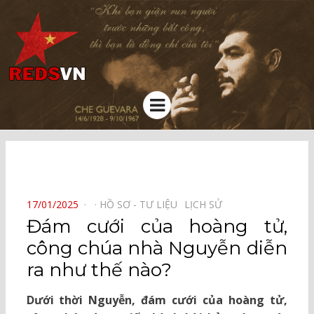
Kênh chia sẻ tri thức cộng đồng
Menu
⠀
POSTED
17/01/2025
HỒ SƠ - TƯ LIỆU⠀
LỊCH SỬ⠀
ON
Đám cưới của hoàng tử,
công chúa nhà Nguyễn diễn
ra như thế nào?
Dưới thời Nguyễn, đám cưới của hoàng tử,