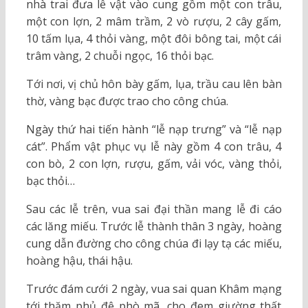
nhà trai đưa lễ vật vào cung gồm một con trâu,
một con lợn, 2 mâm trầm, 2 vò rượu, 2 cây gấm,
10 tấm lụa, 4 thỏi vàng, một đôi bông tai, một cái
trâm vàng, 2 chuỗi ngọc, 16 thỏi bạc.
Tới nơi, vị chủ hôn bày gấm, lụa, trầu cau lên bàn
thờ, vàng bạc được trao cho công chúa.
Ngày thứ hai tiến hành “lễ nạp trưng” và “lễ nạp
cát”. Phẩm vật phục vụ lễ này gồm 4 con trâu, 4
con bò, 2 con lợn, rượu, gấm, vải vóc, vàng thỏi,
bạc thỏi…
Sau các lễ trên, vua sai đại thần mang lễ đi cáo
các lăng miếu. Trước lễ thành thân 3 ngày, hoàng
cung dẫn đường cho công chúa đi lạy tạ các miếu,
hoàng hậu, thái hậu.
Trước đám cưới 2 ngày, vua sai quan Khâm mạng
tới thăm phủ đệ phò mã, cho đem giường thất