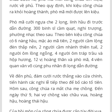
rước về phủ. Theo quy định, khi kiệu công chúa
ra khỏi hoàng thành, phò mã mới được lên kiệu.
Phò mã cưỡi ngựa che 2 lọng, lính hầu đi trước
dẫn đường. 300 binh sĩ cầm quạt, nghi trượng,
phường nhạc theo sau. Theo bên kiệu công chúa
có 6 nàng hầu, mặc áo mã tiên, 2 người cầm lộng
đèn thắp nến, 2 người cầm nhành thiên tuế, 2
người ôm lồng ngỗng, 4 người ôm tráp trầu và
hộp hương, 12 vị hoàng thân và phò mã, 4 viên
quan văn võ cùng phu nhân đi lọng dẫn đường.
Về đến phủ, đám cưới rước thẳng vào cửa chính,
tiến hành các nghi lễ tiếp theo để bố cáo tổ tiên.
Hôm sau, công chúa ra mắt cha mẹ chồng. Đến
ngày thứ 9, hai vợ chồng vào chầu vua, hoàng
hậu, hoàng thái hậu.
Của hồi môn của công chúa được cấp tùy đời vua,