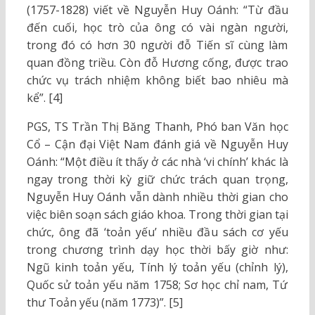
(1757-1828) viết về Nguyễn Huy Oánh: “Từ đầu
đến cuối, học trò của ông có vài ngàn người,
trong đó có hơn 30 người đỗ Tiến sĩ cùng làm
quan đồng triều. Còn đỗ Hương cống, được trao
chức vụ trách nhiệm không biết bao nhiêu mà
kể”. [4]
PGS, TS Trần Thị Băng Thanh, Phó ban Văn học
Cổ – Cận đại Việt Nam đánh giá về Nguyễn Huy
Oánh: “Một điều ít thấy ở các nhà ‘vi chính’ khác là
ngay trong thời kỳ giữ chức trách quan trọng,
Nguyễn Huy Oánh vẫn dành nhiều thời gian cho
việc biên soạn sách giáo khoa. Trong thời gian tại
chức, ông đã ‘toản yếu’ nhiều đầu sách cơ yếu
trong chương trình dạy học thời bấy giờ như:
Ngũ kinh toản yếu, Tính lý toản yếu (chỉnh lý),
Quốc sử toản yếu năm 1758; Sơ học chỉ nam, Tứ
thư Toản yếu (năm 1773)”. [5]