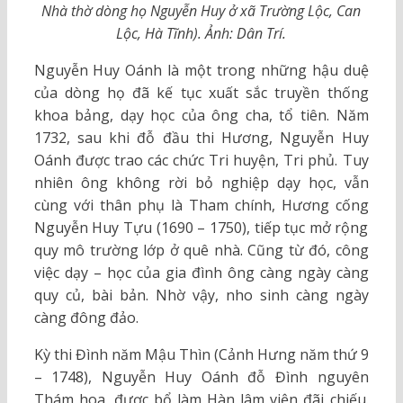
Nhà thờ dòng họ Nguyễn Huy ở xã Trường Lộc, Can
Lộc, Hà Tĩnh). Ảnh: Dân Trí.
Nguyễn Huy Oánh là một trong những hậu duệ
của dòng họ đã kế tục xuất sắc truyền thống
khoa bảng, dạy học của ông cha, tổ tiên. Năm
1732, sau khi đỗ đầu thi Hương, Nguyễn Huy
Oánh được trao các chức Tri huyện, Tri phủ. Tuy
nhiên ông không rời bỏ nghiệp dạy học, vẫn
cùng với thân phụ là Tham chính, Hương cống
Nguyễn Huy Tựu (1690 – 1750), tiếp tục mở rộng
quy mô trường lớp ở quê nhà. Cũng từ đó, công
việc dạy – học của gia đình ông càng ngày càng
quy củ, bài bản. Nhờ vậy, nho sinh càng ngày
càng đông đảo.
Kỳ thi Đình năm Mậu Thìn (Cảnh Hưng năm thứ 9
– 1748), Nguyễn Huy Oánh đỗ Đình nguyên
Thám hoa, được bổ làm Hàn lâm viện đãi chiếu.