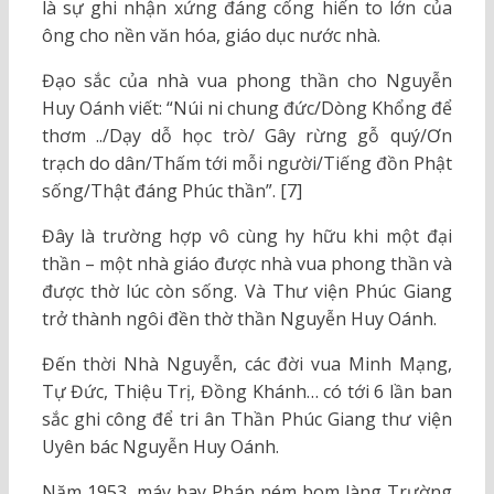
là sự ghi nhận xứng đáng cống hiến to lớn của
ông cho nền văn hóa, giáo dục nước nhà.
Đạo sắc của nhà vua phong thần cho Nguyễn
Huy Oánh viết: “Núi ni chung đức/Dòng Khổng để
thơm ../Dạy dỗ học trò/ Gây rừng gỗ quý/Ơn
trạch do dân/Thấm tới mỗi người/Tiếng đồn Phật
sống/Thật đáng Phúc thần”. [7]
Đây là trường hợp vô cùng hy hữu khi một đại
thần – một nhà giáo được nhà vua phong thần và
được thờ lúc còn sống. Và Thư viện Phúc Giang
trở thành ngôi đền thờ thần Nguyễn Huy Oánh.
Đến thời Nhà Nguyễn, các đời vua Minh Mạng,
Tự Đức, Thiệu Trị, Đồng Khánh… có tới 6 lần ban
sắc ghi công để tri ân Thần Phúc Giang thư viện
Uyên bác Nguyễn Huy Oánh.
Năm 1953, máy bay Pháp ném bom làng Trường