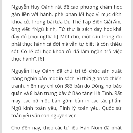
Nguyễn Huy Oánh rất đề cao phương châm học
gắn liền với hành, phê phán lối học vì mục đích
khoa cử. Trong bài tựa Dụ Thế Tập Biên Giải Âm,
ông viết: “Ngũ kinh, Tứ thư là sách dạy học khá
đầy đủ [mọi nghĩa lí]. Một chữ, một câu trong đó
phải thực hành cả đời mà vẫn tự biết là còn thiếu
sót. Có lẽ cái học khoa cử đã làm ngăn trở việc
thực hành”. [6]
Nguyễn Huy Oánh đã chủ trì tổ chức sản xuất
hàng nghìn bản mộc in sách. Vì thời gian và chiến
tranh, hiện nay chỉ còn 383 bản do Dòng họ bảo
quản và 8 bản trưng bày ở Bảo tàng Hà Tĩnh. Rất
may, các bộ mộc bản gồm bản in các tác phẩm
Ngũ kinh toản yếu, Tính lý toản yếu, Quốc sử
toản yếu vẫn còn nguyên vẹn.
Cho đến nay, theo các tư liệu Hán Nôm đã phát