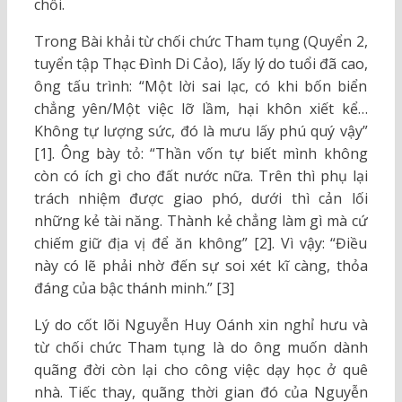
chối.
Trong Bài khải từ chối chức Tham tụng (Quyển 2,
tuyển tập Thạc Đình Di Cảo), lấy lý do tuổi đã cao,
ông tấu trình: “Một lời sai lạc, có khi bốn biển
chẳng yên/Một việc lỡ lầm, hại khôn xiết kể…
Không tự lượng sức, đó là mưu lấy phú quý vậy”
[1]. Ông bày tỏ: “Thần vốn tự biết mình không
còn có ích gì cho đất nước nữa. Trên thì phụ lại
trách nhiệm được giao phó, dưới thì cản lối
những kẻ tài năng. Thành kẻ chẳng làm gì mà cứ
chiếm giữ địa vị để ăn không” [2]. Vì vậy: “Điều
này có lẽ phải nhờ đến sự soi xét kĩ càng, thỏa
đáng của bậc thánh minh.” [3]
Lý do cốt lõi Nguyễn Huy Oánh xin nghỉ hưu và
từ chối chức Tham tụng là do ông muốn dành
quãng đời còn lại cho công việc dạy học ở quê
nhà. Tiếc thay, quãng thời gian đó của Nguyễn