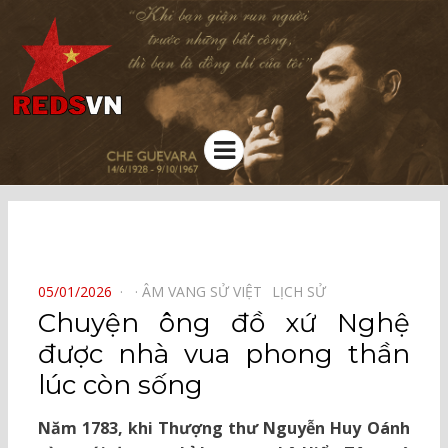
Kênh chia sẻ tri thức cộng đồng
Menu
⠀
POSTED
05/01/2026
ÂM VANG SỬ VIỆT⠀
LỊCH SỬ⠀
ON
Chuyện ông đồ xứ Nghệ
được nhà vua phong thần
lúc còn sống
Năm 1783, khi Thượng thư Nguyễn Huy Oánh