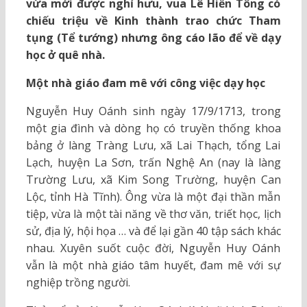
vừa mới được nghỉ hưu, vua Lê Hiển Tông có
chiếu triệu về Kinh thành trao chức Tham
tụng (Tể tướng) nhưng ông cáo lão để về dạy
học ở quê nhà.
Một nhà giáo đam mê với công việc dạy học
Nguyễn Huy Oánh sinh ngày 17/9/1713, trong
một gia đình và dòng họ có truyền thống khoa
bảng ở làng Tràng Lưu, xã Lai Thạch, tổng Lai
Lạch, huyện La Sơn, trấn Nghệ An (nay là làng
Trường Lưu, xã Kim Song Trường, huyện Can
Lộc, tỉnh Hà Tĩnh). Ông vừa là một đại thần mẫn
tiệp, vừa là một tài năng về thơ văn, triết học, lịch
sử, địa lý, hội họa … và để lại gần 40 tập sách khác
nhau. Xuyên suốt cuộc đời, Nguyễn Huy Oánh
vẫn là một nhà giáo tâm huyết, đam mê với sự
nghiệp trồng người.