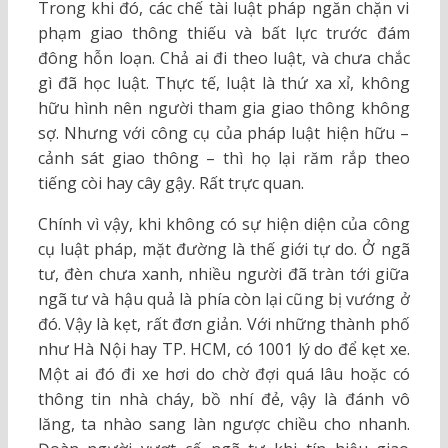
Trong khi đó, các chế tài luật pháp ngăn chặn vi
phạm giao thông thiếu và bất lực trước đám
đông hỗn loạn. Chả ai đi theo luật, và chưa chắc
gì đã học luật. Thực tế, luật là thứ xa xỉ, không
hữu hình nên người tham gia giao thông không
sợ. Nhưng với công cụ của pháp luật hiện hữu –
cảnh sát giao thông – thì họ lại răm rắp theo
tiếng còi hay cây gậy. Rất trực quan.
Chính vì vậy, khi không có sự hiện diện của công
cụ luật pháp, mặt đường là thế giới tự do. Ở ngã
tư, đèn chưa xanh, nhiều người đã tràn tới giữa
ngã tư và hậu quả là phía còn lại cũng bị vướng ở
đó. Vậy là kẹt, rất đơn giản. Với những thành phố
như Hà Nội hay TP. HCM, có 1001 lý do để kẹt xe.
Một ai đó đi xe hơi do chờ đợi quá lâu hoặc có
thông tin nhà cháy, bồ nhí đẻ, vậy là đánh vô
lăng, ta nhào sang làn ngược chiều cho nhanh.