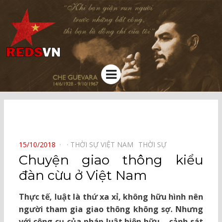
Kênh chia sẻ tri thức cộng đồng
Menu
⠀
POSTED
15/10/2018
THỜI SỰ VIỆT NAM⠀
THỜI SỰ⠀
ON
Chuyện giao thông kiểu
đàn cừu ở Việt Nam
Thực tế, luật là thứ xa xỉ, không hữu hình nên
người tham gia giao thông không sợ. Nhưng
với công cụ của pháp luật hiện hữu – cảnh sát