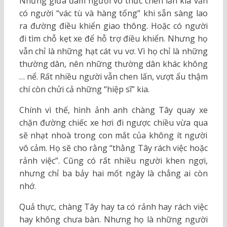
Nhưng giữa đám người vô thức chen lấn kia vẫn
có người “vác tù và hàng tổng” khi sẵn sàng lao
ra đường điều khiển giao thông. Hoặc có người
đi tìm chỗ kẹt xe để hỗ trợ điều khiển. Nhưng họ
vẫn chỉ là những hạt cát vu vơ. Vì họ chỉ là những
thường dân, nên những thường dân khác không
… nể. Rất nhiều người vẫn chen lấn, vượt ẩu thậm
chí còn chửi cả những “hiệp sĩ” kia.
Chính vì thế, hình ảnh anh chàng Tây quay xe
chặn đường chiếc xe hơi đi ngược chiều vừa qua
sẽ nhạt nhoà trong con mắt của không ít người
vô cảm. Họ sẽ cho rằng “thằng Tây rách việc hoặc
rảnh việc”. Cũng có rất nhiều người khen ngợi,
nhưng chỉ ba bảy hai mốt ngày là chẳng ai còn
nhớ.
Quả thực, chàng Tây hay ta có rảnh hay rách việc
hay không chưa bàn. Nhưng họ là những người