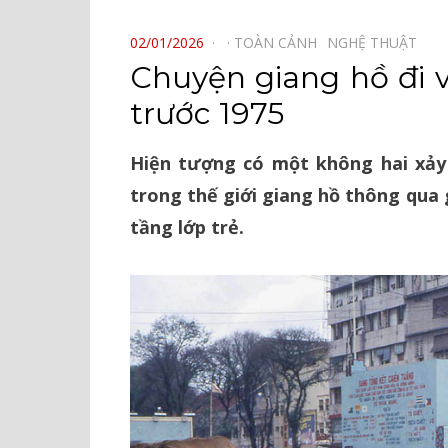
⠀
POSTED
02/01/2026
TOÀN CẢNH⠀
NGHỆ THUẬT⠀
ON
Chuyện giang hồ đi 
trước 1975
Hiện tượng có một không hai xảy
trong thế giới giang hồ thông qua
tầng lớp trẻ.