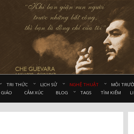
TRI THỨC⠀
LỊCH SỬ⠀
NGHỆ THUẬT⠀
MÔI TRƯ
 GIÁO⠀
CẢM XÚC⠀
BLOG⠀
TAGS
TÌM KIẾM
L