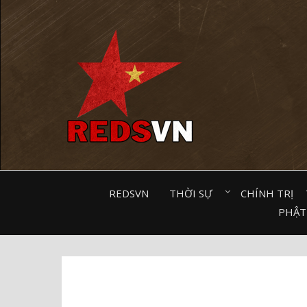
Kênh chia sẻ tri thức cộng đồng
REDSVN
THỜI SỰ⠀
CHÍNH TRỊ⠀
PHẬT