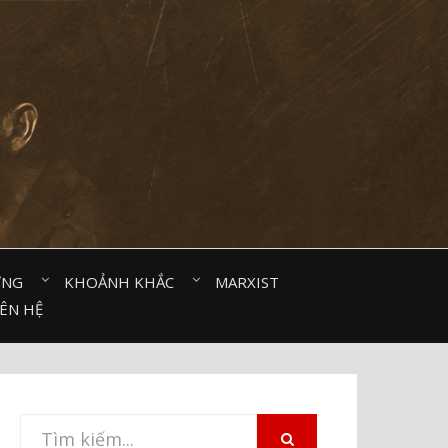
ỜNG⠀
KHOẢNH KHẮC⠀
MARXIST⠀
IÊN HỆ
Tìm