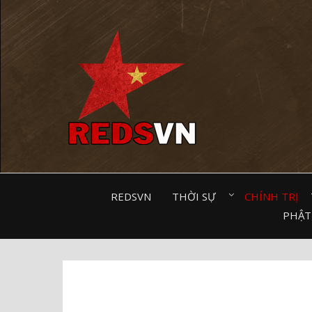
Kênh chia sẻ tri thức cộng đồng
REDSVN
THỜI SỰ⠀
CHÍNH TRỊ⠀
PHẬT