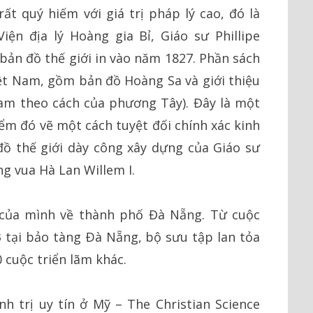
t quý hiếm với giá trị pháp lý cao, đó là
ện địa lý Hoàng gia Bỉ, Giáo sư Phillipe
ản đồ thế giới in vào năm 1827. Phần sách
iệt Nam, gồm bản đồ Hoàng Sa và giới thiệu
am theo cách của phương Tây). Đây là một
iểm đó vẽ một cách tuyệt đối chính xác kinh
 đồ thế giới dày công xây dựng của Giáo sư
g vua Hà Lan Willem I.
 của mình về thành phố Đà Nẵng. Từ cuộc
 tại bảo tàng Ðà Nẵng, bộ sưu tập lan tỏa
 cuộc triển lãm khác.
nh trị uy tín ở Mỹ – The Christian Science