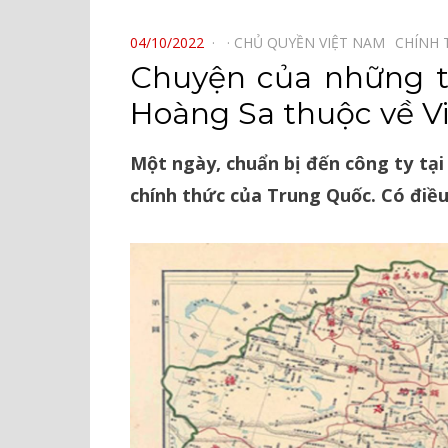
⠀
POSTED
04/10/2022
CHỦ QUYỀN VIỆT NAM⠀
CHÍNH 
ON
Chuyện của những 
Hoàng Sa thuộc về V
Một ngày, chuẩn bị đến công ty tại
chính thức của Trung Quốc. Có điều 