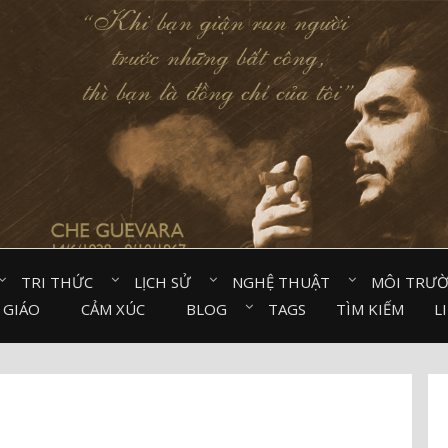
TRI THỨC⠀
LỊCH SỬ⠀
NGHỆ THUẬT⠀
MÔI TRƯ
 GIÁO⠀
CẢM XÚC⠀
BLOG⠀
TAGS
TÌM KIẾM
L