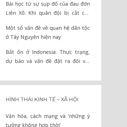
Bài học từ sự sụp đổ của đau đớn
Liên Xô: Khi quân đội bị cắt cụt
chân tay
Một số vấn đề về quan hệ dân tộc
ở Tây Nguyên hiện nay
Bất ổn ở Indonesia: Thực trạng,
dự báo và vấn đề đặt ra đối với
Việt Nam
HÌNH THÁI KINH TẾ – XÃ HỘI
Văn hóa, cách mạng và ‘những ý
tưởng không hợp thời’