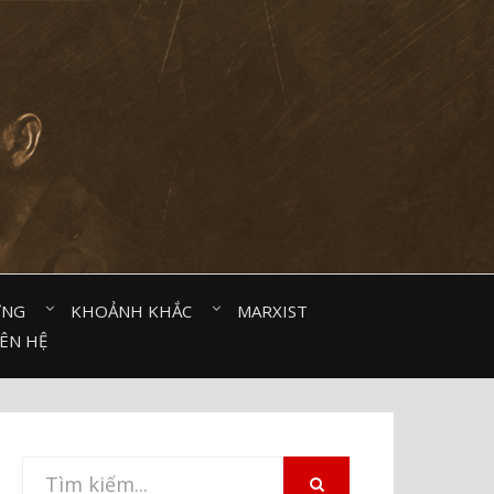
ỜNG⠀
KHOẢNH KHẮC⠀
MARXIST⠀
IÊN HỆ
Tìm