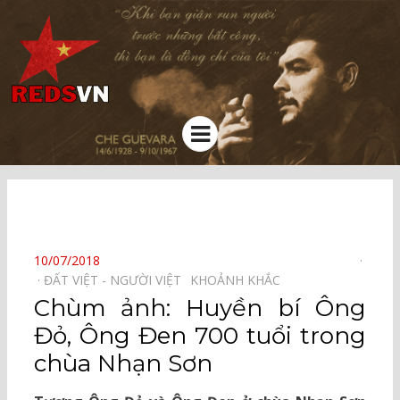
Kênh chia sẻ tri thức cộng đồng
Menu
⠀
POSTED
10/07/2018
ON
ĐẤT VIỆT - NGƯỜI VIỆT⠀
KHOẢNH KHẮC⠀
Chùm ảnh: Huyền bí Ông
Đỏ, Ông Đen 700 tuổi trong
chùa Nhạn Sơn