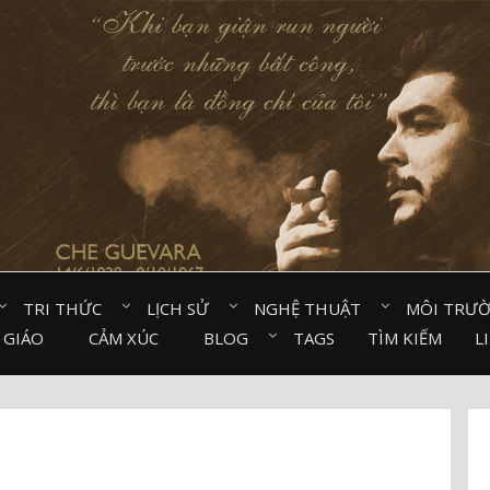
TRI THỨC⠀
LỊCH SỬ⠀
NGHỆ THUẬT⠀
MÔI TRƯ
 GIÁO⠀
CẢM XÚC⠀
BLOG⠀
TAGS
TÌM KIẾM
L