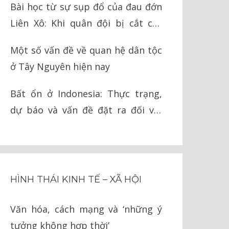
Bài học từ sự sụp đổ của đau đớn
Liên Xô: Khi quân đội bị cắt cụt
chân tay
Một số vấn đề về quan hệ dân tộc
ở Tây Nguyên hiện nay
Bất ổn ở Indonesia: Thực trạng,
dự báo và vấn đề đặt ra đối với
Việt Nam
HÌNH THÁI KINH TẾ – XÃ HỘI
Văn hóa, cách mạng và ‘những ý
tưởng không hợp thời’