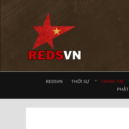
Kênh chia sẻ tri thức cộng đồng
REDSVN
THỜI SỰ⠀
CHÍNH TRỊ⠀
PHẬT