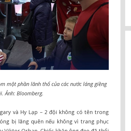
ồm một phần lãnh thổ của các nước láng giềng
ãi. Ảnh: Bloomberg.
ary và Hy Lạp – 2 đội không có tên trong
óng bị lãng quên nếu không vì trang phục
 Viktor Orban. Chiếc khăn ông đeo đã thổi