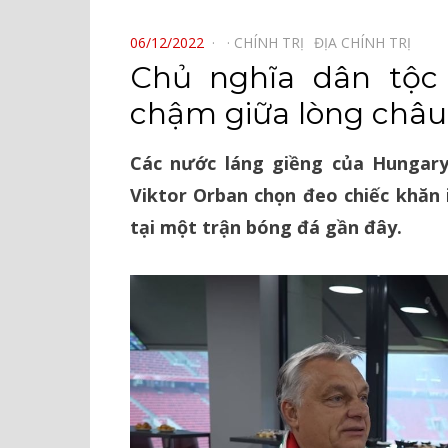
⠀
POSTED
06/12/2022
CHÍNH TRỊ⠀
ĐỊA CHÍNH TRỊ⠀
ON
Chủ nghĩa dân tộc
chậm giữa lòng châu
Các nước láng giềng của Hunga
Viktor Orban chọn đeo chiếc khăn 
tại một trận bóng đá gần đây.