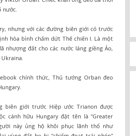
ố nước.
y, nhưng với các đường biên giới có trước
ịnh hòa bình chấm dứt Thế chiến I. Là một
ã nhượng đất cho các nước láng giềng Áo,
 Ukraina.
acebook chính thức, Thủ tướng Orban đeo
Hungary.
 biên giới trước Hiệp ước Trianon được
ộc cánh hữu Hungary đặt tên là “Greater
người này ủng hộ khôi phục lãnh thổ như
lại vùng đất họ bị “chiếm đoạt trái phép”