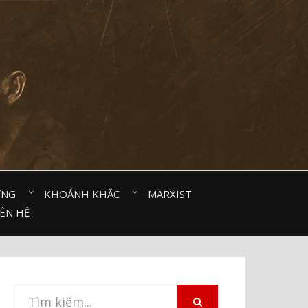
ỜNG⠀
KHOẢNH KHẮC⠀
MARXIST⠀
IÊN HỆ
Tìm