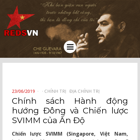
Kênh chia sẻ tri thức cộng đồng
Menu
⠀
POSTED
23/06/2019
CHÍNH TRỊ⠀
ĐỊA CHÍNH TRỊ⠀
ON
Chính sách Hành động
hướng Đông và Chiến lược
SVIMM của Ấn Độ
Chiến lược SVIMM (Singapore, Việt Nam,