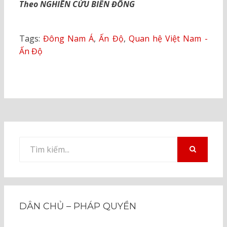
Theo NGHIÊN CỨU BIỂN ĐÔNG
Tags:
Đông Nam Á
,
Ấn Độ
,
Quan hệ Việt Nam -
Ấn Độ
Tìm
kiếm
TÌM
KIẾM
cho:
DÂN CHỦ – PHÁP QUYỀN