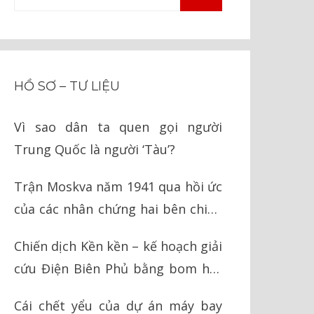
TÌM
kiếm
KIẾM
cho:
HỒ SƠ – TƯ LIỆU
Vì sao dân ta quen gọi người
Trung Quốc là người ‘Tàu’?
Trận Moskva năm 1941 qua hồi ức
của các nhân chứng hai bên chiến
tuyến
Chiến dịch Kền kền – kế hoạch giải
cứu Điện Biên Phủ bằng bom hạt
nhân của Mỹ
Cái chết yểu của dự án máy bay