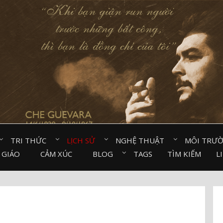
TRI THỨC⠀
LỊCH SỬ⠀
NGHỆ THUẬT⠀
MÔI TRƯ
 GIÁO⠀
CẢM XÚC⠀
BLOG⠀
TAGS
TÌM KIẾM
L