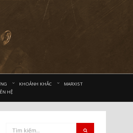
ỜNG⠀
KHOẢNH KHẮC⠀
MARXIST⠀
IÊN HỆ
Tìm