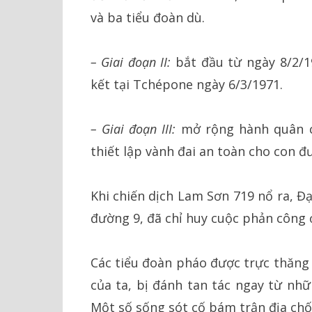
và ba tiểu đoàn dù.
– Giai đoạn II:
bắt đầu từ ngày 8/2/19
kết tại Tchépone ngày 6/3/1971.
– Giai đoạn III:
mở rộng hành quân c
thiết lập vành đai an toàn cho con đ
Khi chiến dịch Lam Sơn 719 nổ ra, Đ
đường 9, đã chỉ huy cuộc phản công ở
Các tiểu đoàn pháo được trực thăng
của ta, bị đánh tan tác ngay từ nhữ
Một số sống sót cố bám trận địa chốn