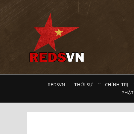
Kênh chia sẻ tri thức cộng đồng
REDSVN
THỜI SỰ⠀
CHÍNH TRỊ⠀
PHẬT