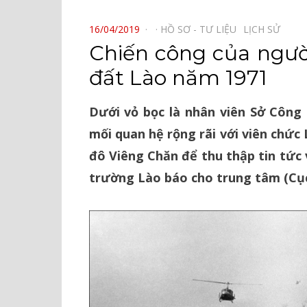
⠀
POSTED
16/04/2019
HỒ SƠ - TƯ LIỆU⠀
LỊCH SỬ⠀
ON
Chiến công của ngườ
đất Lào năm 1971
Dưới vỏ bọc là nhân viên Sở Công
mối quan hệ rộng rãi với viên chức
đô Viêng Chăn để thu thập tin tức
trường Lào báo cho trung tâm (Cục