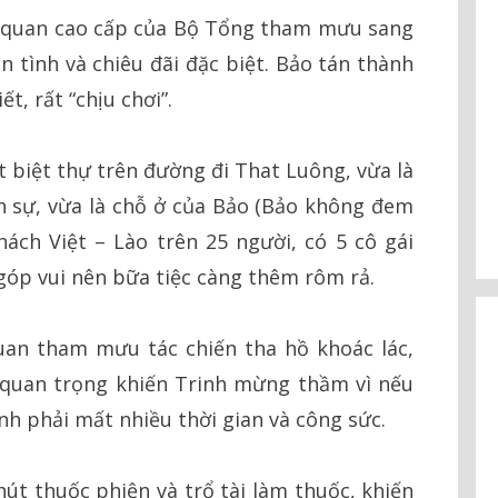
sĩ quan cao cấp của Bộ Tổng tham mưu sang
n tình và chiêu đãi đặc biệt. Bảo tán thành
t, rất “chịu chơi”.
t biệt thự trên đường đi That Luông, vừa là
n sự, vừa là chỗ ở của Bảo (Bảo không đem
ách Việt – Lào trên 25 người, có 5 cô gái
óp vui nên bữa tiệc càng thêm rôm rả.
uan tham mưu tác chiến tha hồ khoác lác,
t quan trọng khiến Trinh mừng thầm vì nếu
h phải mất nhiều thời gian và công sức.
hút thuốc phiện và trổ tài làm thuốc, khiến