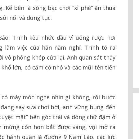
g. Kế bên là sòng bạc chơi “xì phé” ăn thua
sôi nổi và dung tục.
Bảo, Trinh kêu nhức đầu vì uống rượu hơi
g làm việc của hắn nằm nghỉ. Trinh tỏ ra
ới vô phòng khép cửa lại. Anh quan sát thấy
khổ lớn, có cắm cờ nhỏ và các mũi tên tiến
có máy móc nghe nhìn gì không, rồi bước
 đang say sưa chơi bời, anh vững bụng đến
“tuyệt mật” bên góc trái và dòng chữ đậm ở
nh mừng còn hơn bắt được vàng, vội mở ra
ộc hành quân là đường 9 Nam Lào, các lực