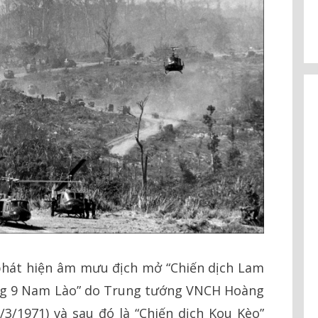
 phát hiện âm mưu địch mở “Chiến dịch Lam
ường 9 Nam Lào” do Trung tướng VNCH Hoàng
3/1971) và sau đó là “Chiến dịch Kou Kèo”