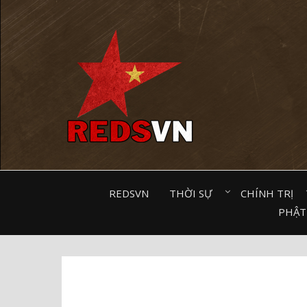
Kênh chia sẻ tri thức cộng đồng
REDSVN
THỜI SỰ⠀
CHÍNH TRỊ⠀
PHẬT