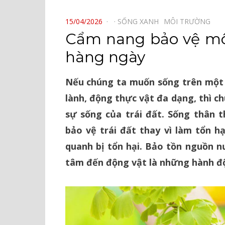
⠀
POSTED
15/04/2026
SỐNG XANH⠀
MÔI TRƯỜNG⠀
ON
Cẩm nang bảo vệ môi
hàng ngày
Nếu chúng ta muốn sống trên một 
lành, động thực vật đa dạng, thì c
sự sống của trái đất. Sống thân t
bảo vệ trái đất thay vì làm tổn hạ
quanh bị tổn hại. Bảo tồn nguồn nư
tâm đến động vật là những hành độn