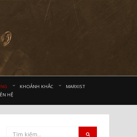
ỜNG⠀
KHOẢNH KHẮC⠀
MARXIST⠀
IÊN HỆ
Tìm