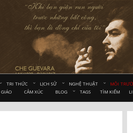
TRI THỨC⠀
LỊCH SỬ⠀
NGHỆ THUẬT⠀
MÔI TRƯ
 GIÁO⠀
CẢM XÚC⠀
BLOG⠀
TAGS
TÌM KIẾM
L