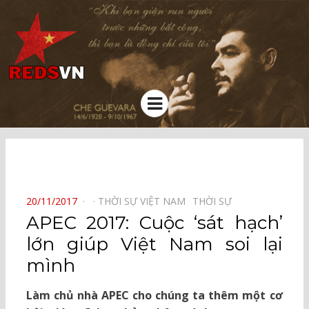
Kênh chia sẻ tri thức cộng đồng
Menu
⠀
POSTED
20/11/2017
THỜI SỰ VIỆT NAM⠀
THỜI SỰ⠀
ON
APEC 2017: Cuộc ‘sát hạch’
lớn giúp Việt Nam soi lại
mình
Làm chủ nhà APEC cho chúng ta thêm một cơ