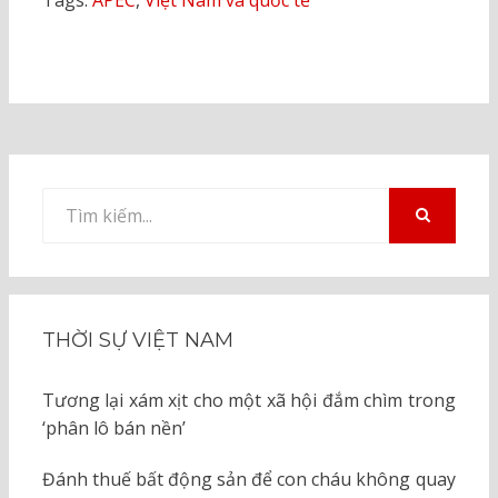
Tìm
kiếm
TÌM
KIẾM
cho:
THỜI SỰ VIỆT NAM
Tương lại xám xịt cho một xã hội đắm chìm trong
‘phân lô bán nền’
Đánh thuế bất động sản để con cháu không quay