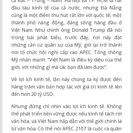
cả Bắc – Trung – Nam. Hà Nội và TP. HCM là hai
đầu tàu kinh tế của cả nước, nhưng Đà Nẵng
cũng là một điểm thu hút rất lớn với quốc tế, một
thành phố năng động, đáng sống hàng đầu ở
Việt Nam. Như chính ông Donald Trump đã nói
trong bài phát biểu, trước đây, nơi này đặt
những căn cứ quân sự của Mỹ, giờ lại trở thành
nơi tổ chức hội nghị cấp cao APEC. Tổng thống
Mỹ nhấn mạnh: “Việt Nam là điều kỳ diệu của thế
giới, với những gì mà các bạn đã làm được”.
Về lợi ích kinh tế, lần này chúng ta ký được đến
hàng trăm văn bản hợp tác với giá trị kinh tế lên
đến hơn 20 tỷ USD.
Nhưng đừng chỉ nhìn vào lợi ích kinh tế. Không
thể phát triển bền vững được nếu kinh tế tách rời
văn hóa, và Việt Nam hấp dẫn với thế giới chính là
từ văn hóa. Có thể nói APEC 2107 là cuộc ra quân