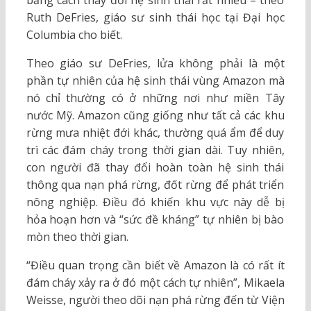
bằng cách thay đổi hệ sinh thái rất nhiều – theo
Ruth DeFries, giáo sư sinh thái học tại Đại học
Columbia cho biết.
Theo giáo sư DeFries, lửa không phải là một
phần tự nhiên của hệ sinh thái vùng Amazon mà
nó chỉ thường có ở những nơi như miền Tây
nước Mỹ. Amazon cũng giống như tất cả các khu
rừng mưa nhiệt đới khác, thường quá ẩm để duy
trì các đám cháy trong thời gian dài. Tuy nhiên,
con người đã thay đổi hoàn toàn hệ sinh thái
thông qua nạn phá rừng, đốt rừng để phát triển
nông nghiệp. Điều đó khiến khu vực này dễ bị
hỏa hoạn hơn và “sức đề kháng” tự nhiên bị bào
mòn theo thời gian.
“Điều quan trọng cần biết về Amazon là có rất ít
đám cháy xảy ra ở đó một cách tự nhiên”, Mikaela
Weisse, người theo dõi nạn phá rừng đến từ Viện