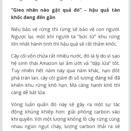
“Gieo nhân nào gặt quả đó” – hậu quả tàn
khốc đang đến gần
Nếu bảo vệ rừng thì rừng sẽ bảo vệ con người.
Ngược lại, một khi người ta “bức tử” khu rừng
lớn nhất hành tinh thì hậu quả sẽ rất thảm khốc.
Cây cối vốn chứa rất nhiều nước, đó là lý do vì sao
hệ sinh thái Amazon lại ẩm ướt và “dập lửa” tốt.
Tuy nhiên hết năm này qua năm khác, nạn đốt
phá tràn lan, cây cối giảm đi số lượng đáng kể đã
khiến khu rừng khô hạn. Mà càng hanh khô thì
càng dễ bắt lửa.
Vòng luẩn quẩn đó này sẽ gây ra một sự tác
động khủng khiếp hơn: giải phóng carbon vào
khí quyển. Với một lượng khổng lồ cây rừng cùng
nhau ngùn ngụt cháy, lượng carbon thải ra sẽ