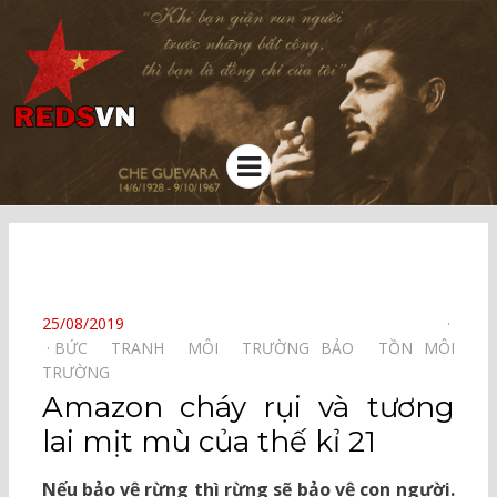
Kênh chia sẻ tri thức cộng đồng
Menu
⠀
POSTED
25/08/2019
ON
BỨC TRANH MÔI TRƯỜNG⠀
BẢO TỒN⠀
MÔI
TRƯỜNG⠀
Amazon cháy rụi và tương
lai mịt mù của thế kỉ 21
Nếu bảo vệ rừng thì rừng sẽ bảo vệ con người.