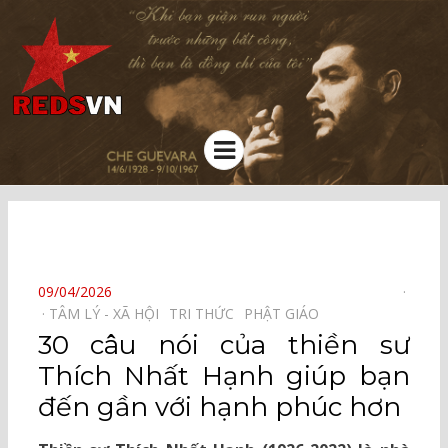
Kênh chia sẻ tri thức cộng đồng
Menu
⠀
POSTED
09/04/2026
ON
TÂM LÝ - XÃ HỘI⠀
TRI THỨC⠀
PHẬT GIÁO⠀
30 câu nói của thiền sư
Thích Nhất Hạnh giúp bạn
đến gần với hạnh phúc hơn