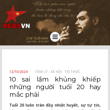
Kênh chia sẻ tri thức cộng đồng
Menu
⠀
POSTED
12/10/2024
TÂM LÝ - XÃ HỘI⠀
TRI THỨC⠀
ON
10 sai lầm khủng khiếp
những người tuổi 20 hay
mắc phải
Tuổi 20 luôn tràn đầy nhiệt huyết, sự tự tin,