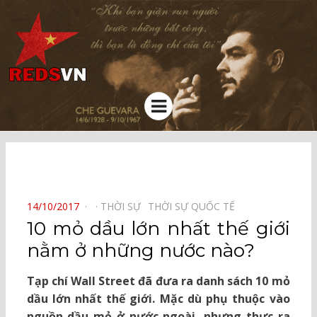
Kênh chia sẻ tri thức cộng đồng
Menu
⠀
POSTED
14/10/2017
THỜI SỰ⠀
THỜI SỰ QUỐC TẾ⠀
ON
10 mỏ dầu lớn nhất thế giới
nằm ở những nước nào?
Tạp chí Wall Street đã đưa ra danh sách 10 mỏ
dầu lớn nhất thế giới. Mặc dù phụ thuộc vào
nguồn dầu mỏ ở nước ngoài, nhưng thực ra