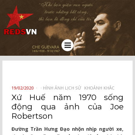
Kênh chia sẻ tri thức cộng đồng
Menu
⠀
POSTED
19/02/2020
HÌNH ẢNH LỊCH SỬ⠀
KHOẢNH KHẮC⠀
ON
Xứ Huế năm 1970 sống
động qua ảnh của Joe
Robertson
Đường Trần Hưng Đạo nhộn nhịp người xe,