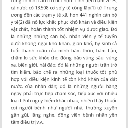
củng cố một cách rõ nét hơn. Tính đến năm 2015,
cả nước có 13.508 cơ sở y tế công lập(1) từ Trung
ương đến các trạm y tế xã, hơn 441 nghìn cán bộ
y tế(2) đã nỗ lực khắc phục khó khăn về điều kiện
vật chất, hoàn thành tốt nhiệm vụ được giao. Đó
là những những cán bộ, nhân viên y tế tuyến
dưới không ngại khó khăn, gian khổ, hy sinh cả
tuổi thanh xuân của mình bám thôn, bám bản,
chăm lo sức khỏe cho đồng bào vùng sâu, vùng
xa, biên giới, hải đảo; đó là những người trăn trở
tìm kiếm, bào chế ra những loại thuốc tốt phù
hợp với điều kiện kinh tế còn khó khăn của đất
nước, của nhân dân; đó là những người hàng
ngày phải trực tiếp chăm sóc, tiếp xúc với nhiều
loại bệnh nguy hiểm khác nhau; nhiều thầy thuốc
coi người bệnh như người nhà, thường xuyên
gần gũi, lắng nghe, động viên bệnh nhân yên
tâm điều trị.v.v..