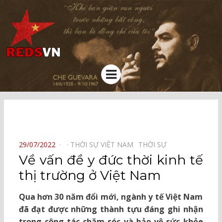
Kênh chia sẻ tri thức cộng đồng
Menu
⠀
POSTED
29/07/2022
THỜI SỰ VIỆT NAM⠀
THỜI SỰ⠀
ON
Về vấn đề y đức thời kinh tế
thị trường ở Việt Nam
Qua hơn 30 năm đổi mới, ngành y tế Việt Nam
đã đạt được những thành tựu đáng ghi nhận
trong công tác chăm sóc và bảo vệ sức khỏe