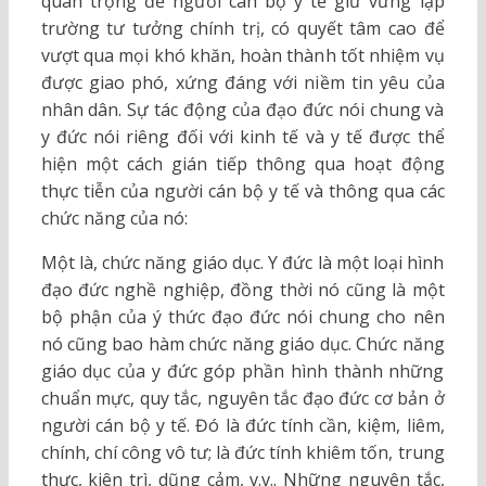
quan trọng để người cán bộ y tế giữ vững lập
trường tư tưởng chính trị, có quyết tâm cao để
vượt qua mọi khó khăn, hoàn thành tốt nhiệm vụ
được giao phó, xứng đáng với niềm tin yêu của
nhân dân. Sự tác động của đạo đức nói chung và
y đức nói riêng đối với kinh tế và y tế được thể
hiện một cách gián tiếp thông qua hoạt động
thực tiễn của người cán bộ y tế và thông qua các
chức năng của nó:
Một là, chức năng giáo dục. Y đức là một loại hình
đạo đức nghề nghiệp, đồng thời nó cũng là một
bộ phận của ý thức đạo đức nói chung cho nên
nó cũng bao hàm chức năng giáo dục. Chức năng
giáo dục của y đức góp phần hình thành những
chuẩn mực, quy tắc, nguyên tắc đạo đức cơ bản ở
người cán bộ y tế. Đó là đức tính cần, kiệm, liêm,
chính, chí công vô tư; là đức tính khiêm tốn, trung
thực, kiên trì, dũng cảm, v.v.. Những nguyên tắc,