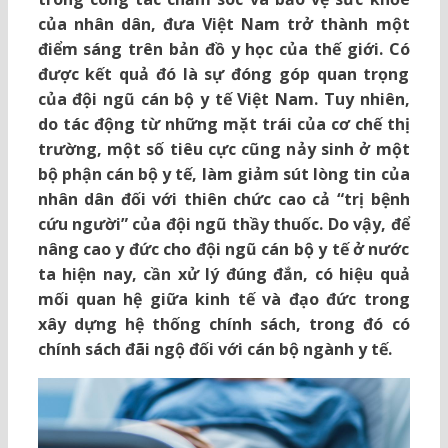
của nhân dân, đưa Việt Nam trở thành một
điểm sáng trên bản đồ y học của thế giới. Có
được kết quả đó là sự đóng góp quan trọng
của đội ngũ cán bộ y tế Việt Nam. Tuy nhiên,
do tác động từ những mặt trái của cơ chế thị
trường, một số tiêu cực cũng nảy sinh ở một
bộ phận cán bộ y tế, làm giảm sút lòng tin của
nhân dân đối với thiên chức cao cả “trị bệnh
cứu người” của đội ngũ thầy thuốc. Do vậy, để
nâng cao y đức cho đội ngũ cán bộ y tế ở nước
ta hiện nay, cần xử lý đúng đắn, có hiệu quả
mối quan hệ giữa kinh tế và đạo đức trong
xây dựng hệ thống chính sách, trong đó có
chính sách đãi ngộ đối với cán bộ ngành y tế.