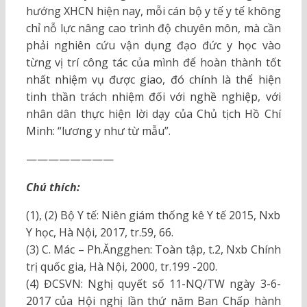
hướng XHCN hiện nay, mỗi cán bộ y tế y tế không
chỉ nỗ lực nâng cao trình độ chuyên môn, mà cần
phải nghiên cứu vận dụng đạo đức y học vào
từng vị trí công tác của mình để hoàn thành tốt
nhất nhiệm vụ được giao, đó chính là thể hiện
tinh thần trách nhiệm đối với nghề nghiệp, với
nhân dân thực hiện lời dạy của Chủ tịch Hồ Chí
Minh: “lương y như từ mẫu”.
————————
Chú thích:
(1), (2) Bộ Y tế: Niên giám thống kê Y tế 2015, Nxb
Y học, Hà Nội, 2017, tr.59, 66.
(3) C. Mác – Ph.Ăngghen: Toàn tập, t.2, Nxb Chính
trị quốc gia, Hà Nội, 2000, tr.199 -200.
(4) ĐCSVN: Nghị quyết số 11-NQ/TW ngày 3-6-
2017 của Hội nghị lần thứ năm Ban Chấp hành