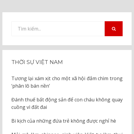
Tìm
kiếm
TÌM
KIẾM
cho:
THỜI SỰ VIỆT NAM
Tương lại xám xịt cho một xã hội đắm chìm trong
‘phân lô bán nền’
Đánh thuế bất động sản để con cháu không quay
cuồng vì đất đai
Bi kịch của những đứa trẻ không được nghỉ hè