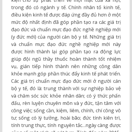
kiện cho sự phát triển về mọi mặt của xã hội,
trong đó có ngành y tế. Chính nhân tố kinh tế,
điều kiện kinh tế được đáp ứng đầy đủ hơn ở một
mức độ nhất định đã góp phần tạo ra các giá trị
đạo đức và chuẩn mực đạo đức nghề nghiệp mới
(y đức mới) của người cán bộ y tế. Những giá trị
và chuẩn mực đạo đức nghề nghiệp mới này
được hình thành lại góp phần tạo ra động lực
giúp đội ngũ thầy thuốc hoàn thành tốt nhiệm
vụ, gián tiếp hình thành nên những công dân
khỏe mạnh góp phần thúc đẩy kinh tế phát triển.
Các giá trị chuẩn mực đạo đức mới ở người cán
bộ y tế, đó là: trung thành với sự nghiệp bảo vệ
và chăm sóc sức khỏe nhân dân; có ý thức phấn
đấu, rèn luyện chuyên môn và y đức, tận tâm với
công việc; sống cần, kiệm, liêm, chính, chí công vô
tư; sống có lý tưởng, hoài bão; đức tính kiên trì,
tính trung thực, tính nguyên tắc…ngày càng được