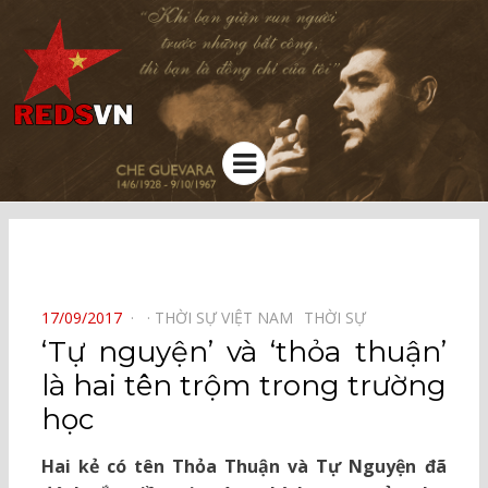
Kênh chia sẻ tri thức cộng đồng
Menu
⠀
POSTED
17/09/2017
THỜI SỰ VIỆT NAM⠀
THỜI SỰ⠀
ON
‘Tự nguyện’ và ‘thỏa thuận’
là hai tên trộm trong trường
học
Hai kẻ có tên Thỏa Thuận và Tự Nguyện đã