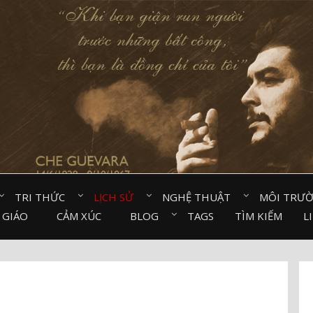
TRI THỨC⠀
LỊCH SỬ⠀
NGHỆ THUẬT⠀
MÔI TRƯ
 GIÁO⠀
CẢM XÚC⠀
BLOG⠀
TAGS
TÌM KIẾM
L