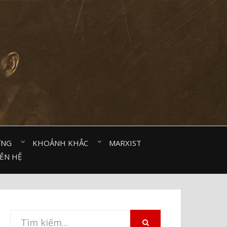
ỜNG⠀
KHOẢNH KHẮC⠀
MARXIST⠀
IÊN HỆ
Tìm