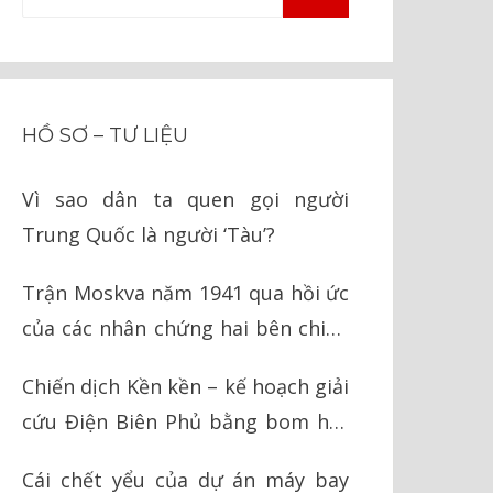
TÌM
kiếm
KIẾM
cho:
HỒ SƠ – TƯ LIỆU
Vì sao dân ta quen gọi người
Trung Quốc là người ‘Tàu’?
Trận Moskva năm 1941 qua hồi ức
của các nhân chứng hai bên chiến
tuyến
Chiến dịch Kền kền – kế hoạch giải
cứu Điện Biên Phủ bằng bom hạt
nhân của Mỹ
Cái chết yểu của dự án máy bay