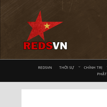
Kênh chia sẻ tri thức cộng đồng
REDSVN
THỜI SỰ⠀
CHÍNH TRỊ⠀
PHẬT