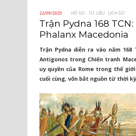
⠀
POSTED
22/09/2025
HỒ SƠ - TƯ LIỆU⠀
LỊCH SỬ⠀
ON
Trận Pydna 168 TCN: 
Phalanx Macedonia
Trận Pydna diễn ra vào năm 168
Antigonos trong Chiến tranh Mace
uy quyền của Rome trong thế giới
cuối cùng, vốn bắt nguồn từ thời kỳ