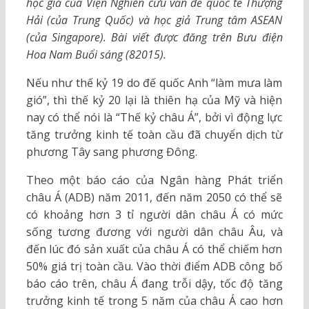
học giả của Viện Nghiên cứu vấn đề quốc tế Thượng
Hải (của Trung Quốc) và học giả Trung tâm ASEAN
(của Singapore). Bài viết được đăng trên Bưu điện
Hoa Nam Buổi sáng (82015).
Nếu như thế kỷ 19 do đế quốc Anh “làm mưa làm
gió”, thì thế kỷ 20 lại là thiên hạ của Mỹ và hiện
nay có thể nói là “Thế kỷ châu Á”, bởi vì động lực
tăng trưởng kinh tế toàn cầu đã chuyển dịch từ
phương Tây sang phương Đông.
Theo một báo cáo của Ngân hàng Phát triển
châu Á (ADB) năm 2011, đến năm 2050 có thể sẽ
có khoảng hơn 3 tỉ người dân châu Á có mức
sống tương đương với người dân châu Âu, và
đến lúc đó sản xuất của châu Á có thể chiếm hơn
50% giá trị toàn cầu. Vào thời điểm ADB công bố
báo cáo trên, châu Á đang trỗi dậy, tốc độ tăng
trưởng kinh tế trong 5 năm của châu Á cao hơn