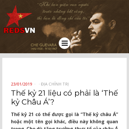
Kênh chia sẻ tri thức cộng đồng
Menu
⠀
POSTED
23/01/2019
ĐỊA CHÍNH TRỊ⠀
ON
Thế kỷ 21 liệu có phải là ‘Thế
kỷ Châu Á’?
Thế kỷ 21 có thể được gọi là “Thế kỷ châu Á”
hoặc một tên gọi khác, điều này không quan
trọng. Cho dù tăng trưởng thực tế của châu Á