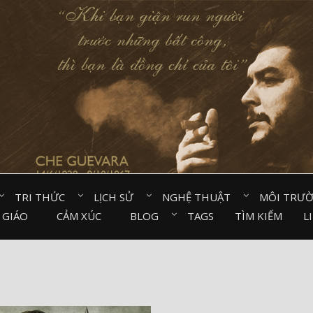
TRI THỨC⠀
LỊCH SỬ⠀
NGHỆ THUẬT⠀
MÔI TRƯ
 GIÁO⠀
CẢM XÚC⠀
BLOG⠀
TAGS
TÌM KIẾM
L