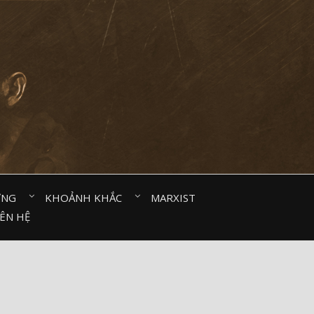
ỜNG⠀
KHOẢNH KHẮC⠀
MARXIST⠀
IÊN HỆ