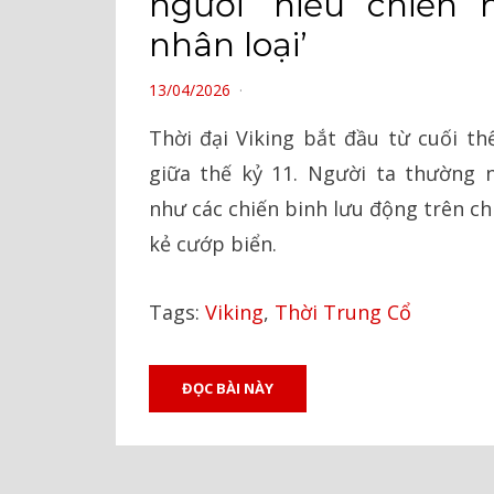
người ‘hiếu chiến 
nhân loại’
POSTED
13/04/2026
ON
Thời đại Viking bắt đầu từ cuối th
giữa thế kỷ 11. Người ta thường n
như các chiến binh lưu động trên c
kẻ cướp biển.
Tags:
Viking
,
Thời Trung Cổ
ĐỌC BÀI NÀY