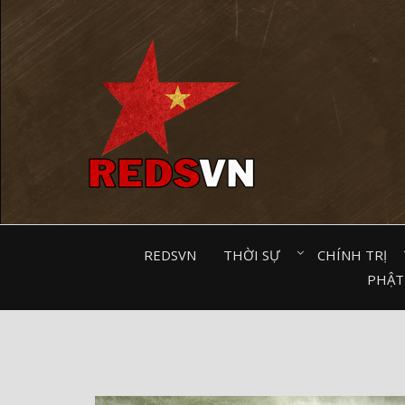
Kênh chia sẻ tri thức cộng đồng
REDSVN
THỜI SỰ⠀
CHÍNH TRỊ⠀
PHẬT