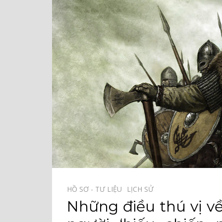
HỒ SƠ - TƯ LIỆU⠀
LỊCH SỬ⠀
Những điều thú vị về