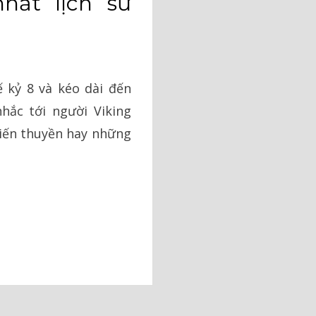
nhất lịch sử
ế kỷ 8 và kéo dài đến
hắc tới người Viking
hiến thuyền hay những