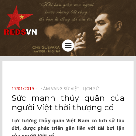
Kênh chia sẻ tri thức cộng đồng
Menu
⠀
POSTED
17/01/2019
ÂM VANG SỬ VIỆT⠀
LỊCH SỬ⠀
ON
Sức mạnh thủy quân của
người Việt thời thượng cổ
Lực lượng thủy quân Việt Nam có lịch sử lâu
đời, được phát triển gắn liền với tài bơi lặn
của người Việt cổ.