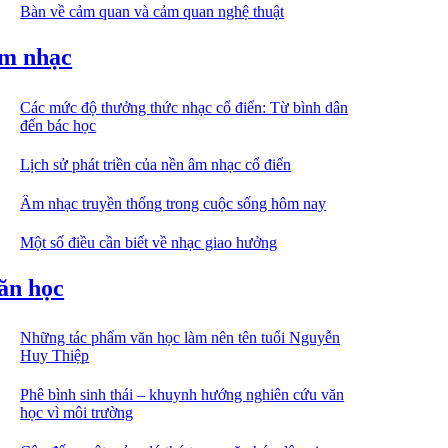
Bàn về cảm quan và cảm quan nghệ thuật
m nhạc
Các mức độ thưởng thức nhạc cổ điển: Từ bình dân
đến bác học
Lịch sử phát triền của nền âm nhạc cổ điển
Âm nhạc truyền thống trong cuộc sống hôm nay
Một số điều cần biết về nhạc giao hưởng
ăn học
Những tác phẩm văn học làm nên tên tuổi Nguyễn
Huy Thiệp
Phê bình sinh thái – khuynh hướng nghiên cứu văn
học vì môi trường