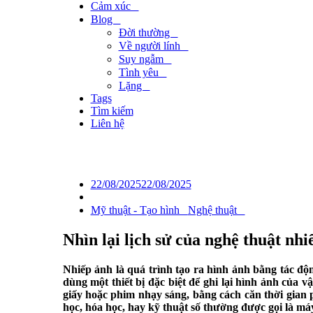
Cảm xúc⠀
Blog⠀
Đời thường⠀
Về người lính⠀
Suy ngẫm⠀
Tình yêu⠀
Lặng⠀
Tags
Tìm kiếm
Liên hệ
⠀
Posted
22/08/2025
22/08/2025
on
Mỹ thuật - Tạo hình⠀
Nghệ thuật⠀
Nhìn lại lịch sử của nghệ thuật nh
Nhiếp ảnh là quá trình tạo ra hình ảnh bằng tác độ
dùng một thiết bị đặc biệt để ghi lại hình ảnh của v
giấy hoặc phim nhạy sáng, bằng cách căn thời gian p
học, hóa học, hay kỹ thuật số thường được gọi là m