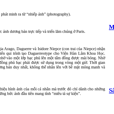
 phát minh ra từ “nhiếp ảnh” (photography).
M
ảnh dương bản trực tiếp và triển lãm chúng ở Paris.
gia Arago, Daguerre và Isidore Niepce (con trai của Niepce) nhận
 biến qui trình tạo Daguerreotype cho Viện Hàn Lâm Khoa Học.
 nhờ vào một lớp bạc phủ lên một tấm đồng được mài bóng. Nhờ
 đồng phủ bạc phải được sử dụng trong vòng một giờ. Thời gian
ương bản duy nhất, không thể nhân lên với bề mặt mỏng manh và
hiệu hình ảnh của mỗi cá nhân mà trước đó chỉ dành cho những
S
ững bức ảnh đầu tiên mang tính “miêu tả sự kiện”.