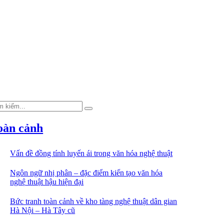
m
Tìm
ếm
kiếm
:
oàn cảnh
Vấn đề đồng tính luyến ái trong văn hóa nghệ thuật
Ngôn ngữ nhị phân – đặc điểm kiến tạo văn hóa
nghệ thuật hậu hiện đại
Bức tranh toàn cảnh về kho tàng nghệ thuật dân gian
Hà Nội – Hà Tây cũ