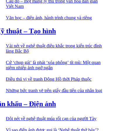
Câu đố – một mảng lý thú trong văn hóa dân gian
Việt Nam
Văn học – điện ảnh, hành trình chung và riêng
ỹ thuật – Tạo hình
Vài nét về nghệ thuật điêu khắc trong kiến trúc đình
làng Bắc Bộ
Cứ ‘chụp gái’ là phải ‘xóa phông’ tít mù: Một quan
niệm nhiếp ảnh ngớ ngẩn
Điều thú vị về tranh Đông Hồ thời Pháp thuộc
Những bức tranh vẽ trên giấy đầu tiên của nhân loại
ân khấu – Điện ảnh
Đôi nét về nghệ thuật múa rối cạn của người Tày
Vì sao điện ảnh được gọi là ‘Nghệ thuật thứ bảy’?