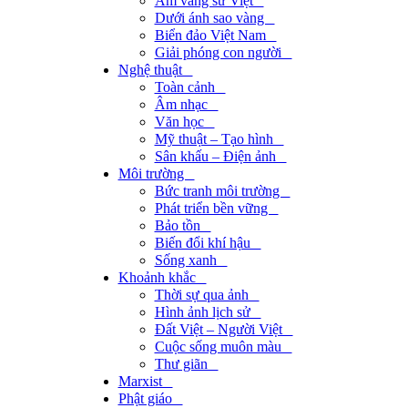
Âm vang sử Việt⠀
Dưới ánh sao vàng⠀
Biển đảo Việt Nam⠀
Giải phóng con người⠀
Nghệ thuật⠀
Toàn cảnh⠀
Âm nhạc⠀
Văn học⠀
Mỹ thuật – Tạo hình⠀
Sân khấu – Điện ảnh⠀
Môi trường⠀
Bức tranh môi trường⠀
Phát triển bền vững⠀
Bảo tồn⠀
Biến đổi khí hậu⠀
Sống xanh⠀
Khoảnh khắc⠀
Thời sự qua ảnh⠀
Hình ảnh lịch sử⠀
Đất Việt – Người Việt⠀
Cuộc sống muôn màu⠀
Thư giãn⠀
Marxist⠀
Phật giáo⠀