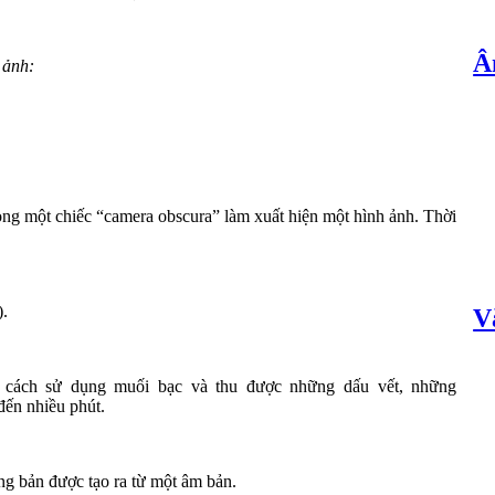
Â
 ảnh:
ong một chiếc “camera obscura” làm xuất hiện một hình ảnh. Thời
.
V
 cách sử dụng muối bạc và thu được những dấu vết, những
đến nhiều phút.
ng bản được tạo ra từ một âm bản.