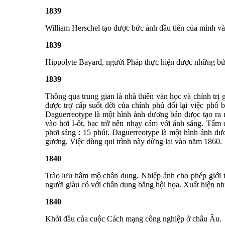
1839
William Herschel tạo được bức ảnh đầu tiên của mình và
1839
Hippolyte Bayard, người Pháp thực hiện được những bức 
1839
Thông qua trung gian là nhà thiên văn học và chính trị 
được trợ cấp suốt đời của chính phủ đổi lại việc phổ
Daguerreotype là một hình ảnh dương bản đưọc tạo ra
vào hơi I-ốt, bạc trở nên nhạy cảm với ánh sáng. Tấm
phơi sáng : 15 phút. Daguerreotype là một hình ảnh d
gương. Việc dùng qui trình này dừng lại vào năm 1860.
1840
Trào lưu hâm mộ chân dung. Nhiếp ảnh cho phép giới t
người giàu có với chân dung bằng hội họa. Xuất hiện nh
1840
Khởi đầu của cuộc Cách mạng công nghiệp ở châu Âu.