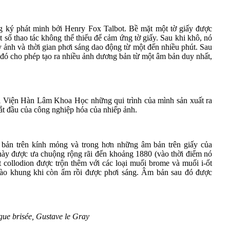
ng ký phát minh bởi Henry Fox Talbot. Bề mặt một tờ giấy được
t số thao tác không thể thiếu để cảm ứng tờ giấy. Sau khi khô, nó
 ảnh và thời gian phơi sáng dao động từ một đến nhiều phút. Sau
ừ đó cho phép tạo ra nhiều ảnh dương bản từ một âm bản duy nhất,
ới Viện Hàn Lâm Khoa Học những qui trình của mình sản xuất ra
t đầu của công nghiệp hóa của nhiếp ảnh.
m bản trên kính mỏng và trong hơn những âm bản trên giấy của
 này được ưa chuộng rộng rãi đến khoảng 1880 (vào thời điểm nó
t collodion được trộn thêm với các loại muối brome và muối i-ốt
vào khung khi còn ẩm rồi được phơi sáng. Âm bản sau đó được
gue brisée, Gustave le Gray