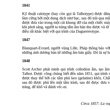
1841
Kỹ thuật calotype (hay còn gọi là Talbotype) được đă
làm cứng bởi một dung dịch nitơ bạc, sau đó trải qua mộ
được đưa vào trong một cái khung đỡ của một chiếc máy
khi phơi sáng, người ta tráng tấm âm bản thu được và t
điều rất khác biệt với qui trình của Daguerreotype.
1847
Blanquart-Evrard, người vùng Lille, Pháp thông báo v
những ảnh dương bản từ những âm bản giấy. Đó là sự bắ
1848
Scott Archer phát minh qui trình collodion ẩm, tạo â
Talbot. Được công chúng biết đến năm 1851, qui trình
được thay thế bởi các tấm phủ keo (gelatine) khô). Chấ
sau đó được phủ lên một tấm kính, sau đó đưọc đưa 
tráng, để khô và đánh véc-ni.
Circa 1857: La va