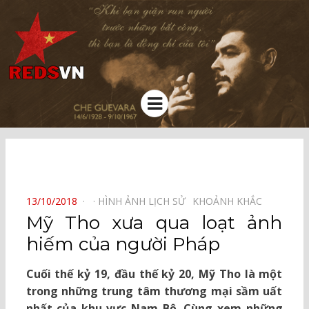
Kênh chia sẻ tri thức cộng đồng
Menu
⠀
POSTED
13/10/2018
HÌNH ẢNH LỊCH SỬ⠀
KHOẢNH KHẮC⠀
ON
Mỹ Tho xưa qua loạt ảnh
hiếm của người Pháp
Cuối thế kỷ 19, đầu thế kỷ 20, Mỹ Tho là một
trong những trung tâm thương mại sầm uất
nhất của khu vực Nam Bộ. Cùng xem những