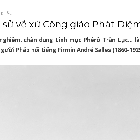
 KHẮC⠀
h sử về xứ Công giáo Phát Di
 nghiêm, chân dung Linh mục Phêrô Trần Lục… là 
ười Pháp nổi tiếng Firmin André Salles (1860-1929