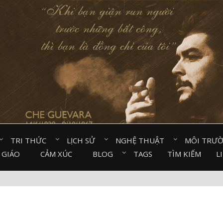
TRI THỨC⠀
LỊCH SỬ⠀
NGHỆ THUẬT⠀
MÔI TRƯ
 GIÁO⠀
CẢM XÚC⠀
BLOG⠀
TAGS
TÌM KIẾM
L