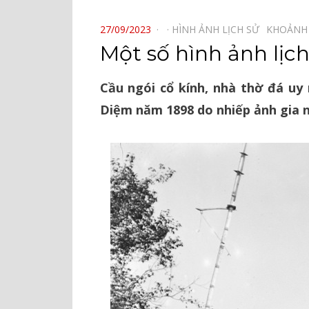
⠀
POSTED
27/09/2023
HÌNH ẢNH LỊCH SỬ⠀
KHOẢNH
ON
Một số hình ảnh lịc
Cầu ngói cổ kính, nhà thờ đá uy
Diệm năm 1898 do nhiếp ảnh gia ng