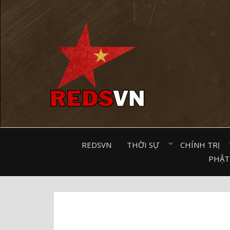
Kênh chia sẻ tri thức cộng đồng
REDSVN
THỜI SỰ⠀
CHÍNH TRỊ⠀
PHẬT