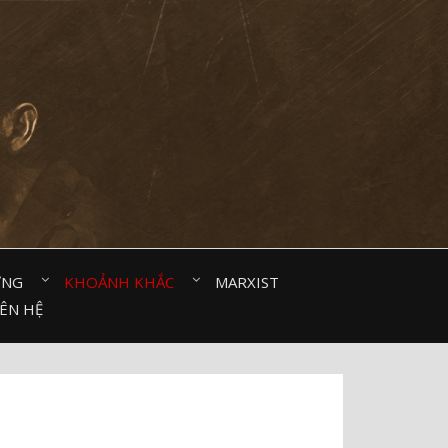
ỜNG⠀
KHOẢNH KHẮC⠀
MARXIST⠀
IÊN HỆ