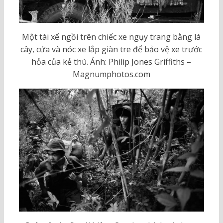
Một tài xế ngồi trên chiếc xe ngụy trang bằng lá
cây, cửa và nóc xe lắp giàn tre để bảo vệ xe trước
hỏa của kẻ thù. Ảnh: Philip Jones Griffiths –
Magnumphotos.com