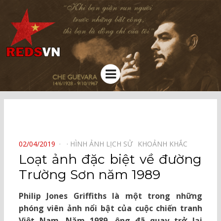
Kênh chia sẻ tri thức cộng đồng
Menu
⠀
POSTED
02/04/2019
HÌNH ẢNH LỊCH SỬ⠀
KHOẢNH KHẮC⠀
ON
Loạt ảnh đặc biệt về đường
Trường Sơn năm 1989
Philip Jones Griffiths là một trong những
phóng viên ảnh nổi bật của cuộc chiến tranh
Việt Nam. Năm 1989, ông đã quay trở lại