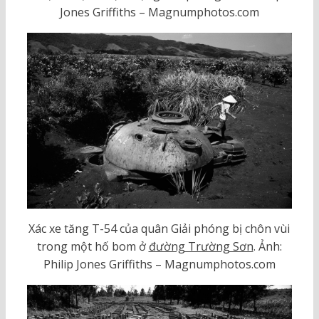
Jones Griffiths – Magnumphotos.com
Xác xe tăng T-54 của quân Giải phóng bị chôn vùi
trong một hố bom ở
đường Trường Sơn
. Ảnh:
Philip Jones Griffiths – Magnumphotos.com