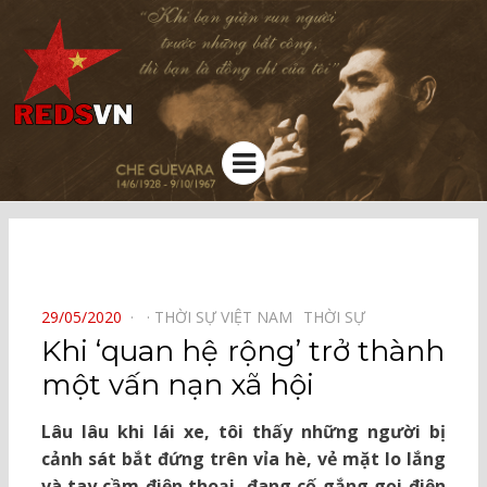
Kênh chia sẻ tri thức cộng đồng
Menu
⠀
POSTED
29/05/2020
THỜI SỰ VIỆT NAM⠀
THỜI SỰ⠀
ON
Khi ‘quan hệ rộng’ trở thành
một vấn nạn xã hội
Lâu lâu khi lái xe, tôi thấy những người bị
cảnh sát bắt đứng trên vỉa hè, vẻ mặt lo lắng
và tay cầm điện thoại, đang cố gắng gọi điện