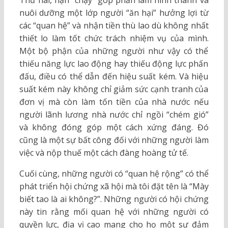
Thứ hai, nạn “chạy” góp phần làm hình thành và
nuôi dưỡng một lớp người “ăn hại” hưởng lợi từ
các “quan hệ” và nhận tiền thù lao dù không nhất
thiết lo làm tốt chức trách nhiệm vụ của mình.
Một bộ phận của những người như vậy có thể
thiếu năng lực lao động hay thiếu động lực phấn
đấu, điều có thể dẫn đến hiệu suất kém. Và hiệu
suất kém này không chỉ giảm sức cạnh tranh của
đơn vị mà còn làm tốn tiền của nhà nước nếu
người lãnh lương nhà nước chỉ ngồi “chém gió”
và không đóng góp một cách xứng đáng. Đó
cũng là một sự bất công đối với những người làm
việc và nộp thuế một cách đàng hoàng tử tế.
Cuối cùng, những người có “quan hệ rộng” có thể
phát triển hội chứng xã hội mà tôi đặt tên là “Mày
biết tao là ai không?”. Những người có hội chứng
này tin rằng mối quan hệ với những người có
quyền lực, địa vị cao mang cho họ một sự đảm