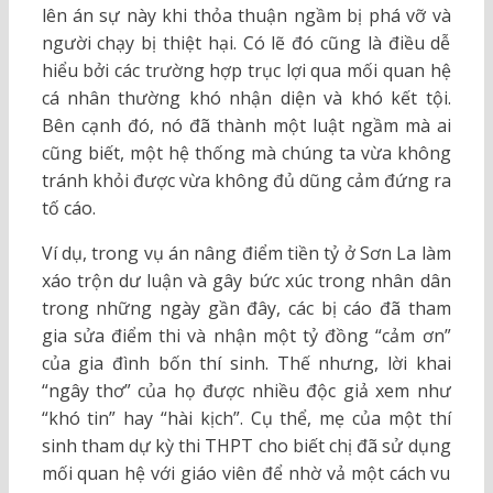
lên án sự này khi thỏa thuận ngầm bị phá vỡ và
người chạy bị thiệt hại. Có lẽ đó cũng là điều dễ
hiểu bởi các trường hợp trục lợi qua mối quan hệ
cá nhân thường khó nhận diện và khó kết tội.
Bên cạnh đó, nó đã thành một luật ngầm mà ai
cũng biết, một hệ thống mà chúng ta vừa không
tránh khỏi được vừa không đủ dũng cảm đứng ra
tố cáo.
Ví dụ, trong vụ án nâng điểm tiền tỷ ở Sơn La làm
xáo trộn dư luận và gây bức xúc trong nhân dân
trong những ngày gần đây, các bị cáo đã tham
gia sửa điểm thi và nhận một tỷ đồng “cảm ơn”
của gia đình bốn thí sinh. Thế nhưng, lời khai
“ngây thơ” của họ được nhiều độc giả xem như
“khó tin” hay “hài kịch”. Cụ thể, mẹ của một thí
sinh tham dự kỳ thi THPT cho biết chị đã sử dụng
mối quan hệ với giáo viên để nhờ vả một cách vu