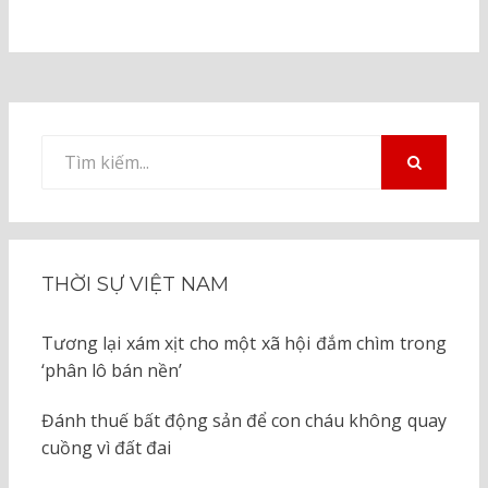
Tìm
kiếm
TÌM
KIẾM
cho:
THỜI SỰ VIỆT NAM
Tương lại xám xịt cho một xã hội đắm chìm trong
‘phân lô bán nền’
Đánh thuế bất động sản để con cháu không quay
cuồng vì đất đai