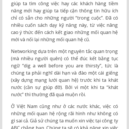
giúp ta tìm công việc hay các khách hàng tiềm
năng mới hay giúp ta tiếp cận thông tin hữu ích
chỉ có sẵn cho những người “trong cuộc”. Đã có
nhiều cuốn sách dạy kỹ năng này, từ việc nâng
cao ý thức đến cách kết giao những mối quan hệ
mới và nối lại những mối quan hệ cũ.
Networking dựa trên một nguyên tắc quan trọng
(mà nhiều người quên) có thể đúc kết bằng tục
ngữ “dig a well before you are thirsty”, tức là
chúng ta phải nghĩ dài hạn và đào một cái giếng
(xây dựng mạng lưới quan hệ) trước khi ta khát
nước (cần sự giúp đỡ). Bởi vì một khi ta “khát
nước” thì thường đã quá muộn rồi.
Ở Việt Nam cũng như ở các nước khác, việc có
những mối quan hệ rộng rãi hình như không có
gì sai cả. Giả sử chúng ta muốn xin việc tại công ty
ABC chẳng hạn. Chúng ta sẽ có khả năng xin việc