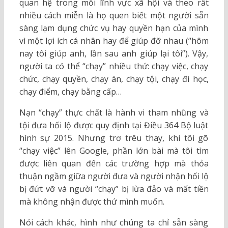
quan hệ trong mỗi lĩnh vực xã hội và theo rất
nhiều cách miễn là họ quen biết một người sẵn
sàng lạm dụng chức vụ hay quyền hạn của mình
vì một lợi ích cá nhân hay để giúp đỡ nhau (“hôm
nay tôi giúp anh, lần sau anh giúp lại tôi”). Vậy,
người ta có thể “chạy” nhiều thứ: chạy việc, chạy
chức, chạy quyền, chạy án, chạy tội, chạy đi học,
chạy điểm, chạy bằng cấp…
Nạn “chạy” thực chất là hành vi tham nhũng và
tội đưa hối lộ được quy định tại Điều 364 Bộ luật
hình sự 2015. Nhưng trơ trêu thay, khi tôi gõ
“chạy việc” lên Google, phần lớn bài mà tôi tìm
được liên quan đến các trường hợp mà thỏa
thuận ngầm giữa người đưa và người nhận hối lộ
bị đứt vỡ và người “chạy” bị lừa đảo và mất tiền
mà không nhận được thứ mình muốn.
Nói cách khác, hình như chúng ta chỉ sẵn sàng