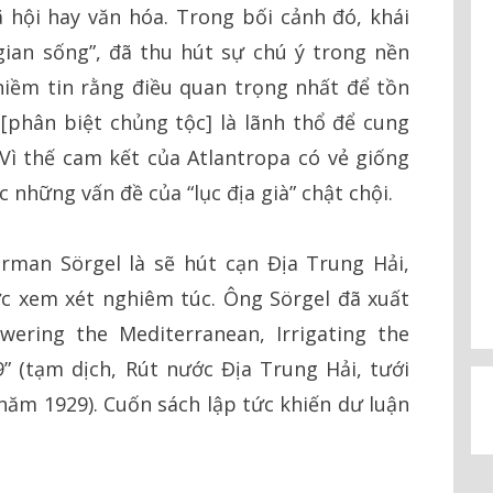
xã hội hay văn hóa. Trong bối cảnh đó, khái
ian sống”, đã thu hút sự chú ý trong nền
niềm tin rằng điều quan trọng nhất để tồn
i [phân biệt chủng tộc] là lãnh thổ để cung
Vì thế cam kết của Atlantropa có vẻ giống
c những vấn đề của “lục địa già” chật chội.
rman Sörgel là sẽ hút cạn Địa Trung Hải,
c xem xét nghiêm túc. Ông Sörgel đã xuất
ering the Mediterranean, Irrigating the
” (tạm dịch, Rút nước Địa Trung Hải, tưới
năm 1929). Cuốn sách lập tức khiến dư luận