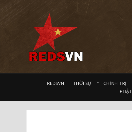
Kênh chia sẻ tri thức cộng đồng
REDSVN
THỜI SỰ⠀
CHÍNH TRỊ⠀
PHẬT