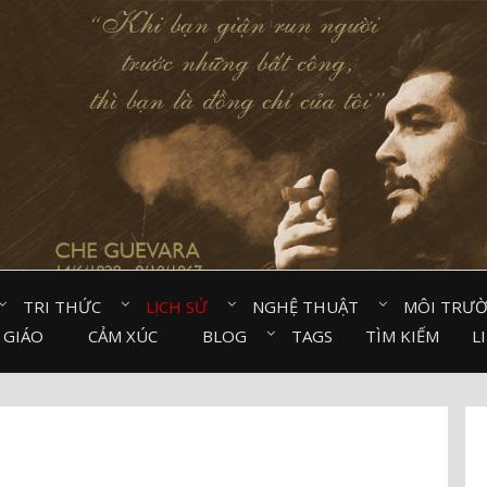
TRI THỨC⠀
LỊCH SỬ⠀
NGHỆ THUẬT⠀
MÔI TRƯ
 GIÁO⠀
CẢM XÚC⠀
BLOG⠀
TAGS
TÌM KIẾM
L