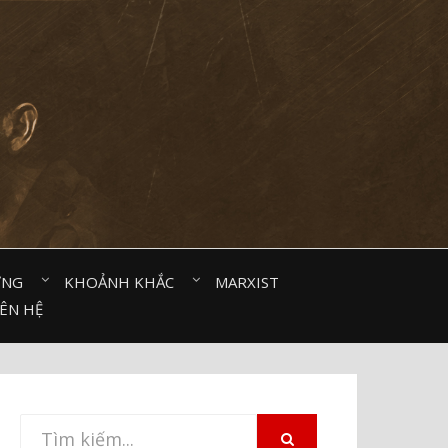
ỜNG⠀
KHOẢNH KHẮC⠀
MARXIST⠀
IÊN HỆ
Tìm