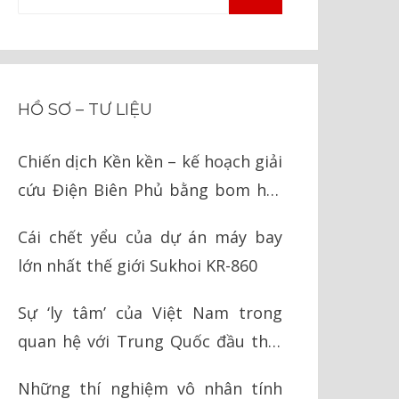
TÌM
kiếm
KIẾM
cho:
HỒ SƠ – TƯ LIỆU
Chiến dịch Kền kền – kế hoạch giải
cứu Điện Biên Phủ bằng bom hạt
nhân của Mỹ
Cái chết yểu của dự án máy bay
lớn nhất thế giới Sukhoi KR-860
Sự ‘ly tâm’ của Việt Nam trong
quan hệ với Trung Quốc đầu thời
Nguyễn
Những thí nghiệm vô nhân tính