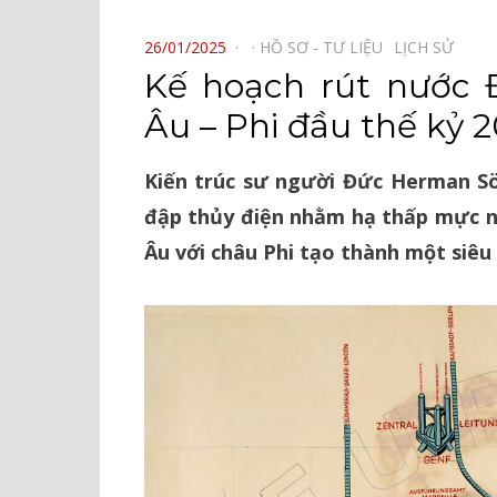
⠀
POSTED
26/01/2025
HỒ SƠ - TƯ LIỆU⠀
LỊCH SỬ⠀
ON
Kế hoạch rút nước 
Âu – Phi đầu thế kỷ 
Kiến trúc sư người Đức Herman S
đập thủy điện nhằm hạ thấp mực n
Âu với châu Phi tạo thành một siêu 