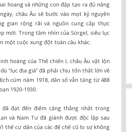
hai hoang và những con đập tạo ra đủ năng
 ngày, châu Âu sẽ bước vào mọt kỷ nguyên
ng gian rộng rãi và nguồn cung cấp thực
 mới. Trong tầm nhìn của Sörgel, siêu lục
ặn một cuộc xung đột toàn cầu khác.
kinh hoàng của Thế chiến I, châu Âu vật lộn
dù “lục địa già” đã phải chịu tổn thất lớn về
dịch cúm năm 1918, dân số vẫn tăng từ 488
đoạn 1920-1930.
u đã đạt đến điểm căng thẳng nhất trong
 Lan và Nam Tư đã giành được độc lập sau
 Vì thế cư dân của các đế chế cũ lo sợ không